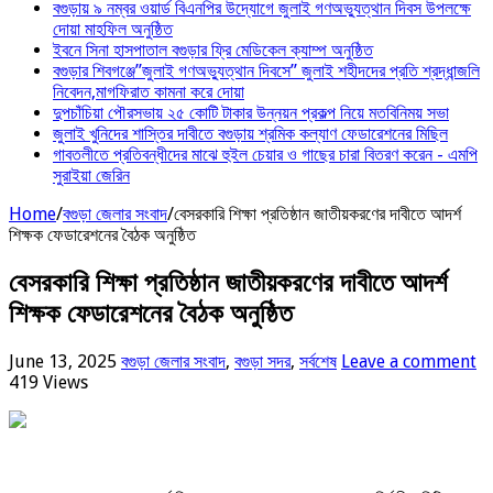
বগুড়ায় ৯ নম্বর ওয়ার্ড বিএনপির উদ্যোগে জুলাই গণঅভ্যুত্থান দিবস উপলক্ষে
দোয়া মাহফিল অনুষ্ঠিত
ইবনে সিনা হাসপাতাল বগুড়ার ফ্রি মেডিকেল ক্যাম্প অনুষ্ঠিত
বগুড়ার শিবগঞ্জে”জুলাই গণঅভ্যুত্থান দিবসে” জুলাই শহীদদের প্রতি শ্রদ্ধান্জলি
নিবেদন,মাগফিরাত কামনা করে দোয়া
দুপচাঁচিয়া পৌরসভায় ২৫ কোটি টাকার উন্নয়ন প্রকল্প নিয়ে মতবিনিময় সভা
জুলাই খুনিদের শাস্তির দাবীতে বগুড়ায় শ্রমিক কল্যাণ ফেডারেশনের মিছিল
‎গাবতলীতে প্রতিবন্ধীদের মাঝে হুইল ‎চেয়ার ও গাছের চারা বিতরণ করেন ‎- এমপি
সুরাইয়া জেরিন
Home
/
বগুড়া জেলার সংবাদ
/
বেসরকারি শিক্ষা প্রতিষ্ঠান জাতীয়করণের দাবীতে আদর্শ
শিক্ষক ফেডারেশনের বৈঠক অনুষ্ঠিত
বেসরকারি শিক্ষা প্রতিষ্ঠান জাতীয়করণের দাবীতে আদর্শ
শিক্ষক ফেডারেশনের বৈঠক অনুষ্ঠিত
June 13, 2025
বগুড়া জেলার সংবাদ
,
বগুড়া সদর
,
সর্বশেষ
Leave a comment
419 Views