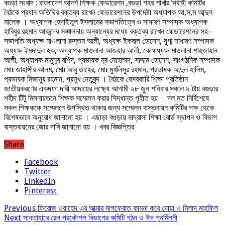
বগুড়া সংবাদ : বাংলাদেশ আদর্শ শিক্ষক ফেডারেশন ,বগুড়া শহর শাখার নির্বাহী কমিটির
বৈঠকে প্রধান অতিথির বক্তব্য রাখেন ফেডারেশনের উপদেষ্টা অধ্যাপক আ,স,ম আব্দুল
মালেক । অধ্যাপক হেদাইতুল ইসলামের সভাপতিত্বে ও সাধারণ সম্পাদক অধ্যাপক
হাবিবুর রহমান আকন্দের সঞ্চালনায় অন্যান্যের মধ্যে বক্তব্য রাখেন ফেডারেশনের সহ-
সভাপতি অধ্যক্ষ মাওলানা রুস্তম আলী, অধ্যক্ষ ইকবাল হোসেন, যুগ্ম সাধারণ সম্পাদক
অধ্যক্ষ ইমদাদুল হক, অধ্যাপক মাওলানা আজহার আলী, কোষাধ্যক্ষ মাওলানা শাহজাহান
আলী, অধ্যাপক মামুনুর রশিদ, প্রভাষক নূর মোহাম্মদ, সাদ্দাম হোসেন, সাংগঠনিক সম্পাদক
মোঃ জাহাঙ্গীর আলম, মোঃ আবু তাহের, মোঃ মুখলিসুর রহমান, প্রভাষক আব্দুল হালিম,
প্রভাষক মিজানুর রহমান, প্রমুখ নেতৃবৃন্দ । বৈঠকে বেসরকারি শিক্ষা প্রতিষ্ঠান
জাতীয়করণের একদফা দাবী আদায়ের লক্ষ্যে আগামী ২৮ জুন শনিবার সকাল ৯ টায় বগুড়ার
শহীদ টিটু মিলনায়তনে শিক্ষক সম্মেলন করার সিদ্ধান্ত গৃহীত হয় । দল মত নির্বিশেষে
সকল শিক্ষককে সম্মেলনে উপস্থিত থাকার জন্য সম্মেলন বাস্তবায়ন কমিটির পক্ষ থেকে
বিশেষভাবে অনুরোধ জানানো হয় । এছাড়া বগুড়ায় মাদ্রাসা শিক্ষা বোর্ড স্থাপন ও বিভাগ
বাস্তবায়নের জোর দাবি জানানো হয় । খবর বিজ্ঞপ্তির
Share
Facebook
Twitter
LinkedIn
Pinterest
Previous
ফিরোজ ওয়াহেদ এর আত্মার মাগফেরাত কামনা করে দোয়া ও মিলাদ মাহফিল
Next
সান্তাহারে রেল প্রকৌশল বিভাগের কমিটি গঠন ও ঈদ পুনর্মিলনী