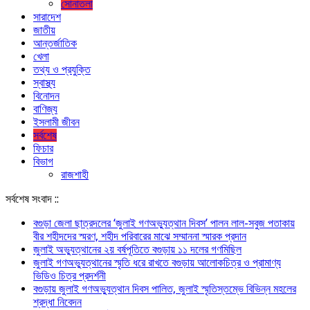
সোনাতলা
সারাদেশ
জাতীয়
আন্তর্জাতিক
খেলা
তথ্য ও প্রযুক্তি
স্বাস্থ্য
বিনোদন
বাণিজ্য
ইসলামী জীবন
সর্বশেষ
ফিচার
বিভাগ
রাজশাহী
সর্বশেষ সংবাদ ::
বগুড়া জেলা ছাত্রদলের ‘জুলাই গণঅভ্যুত্থান দিবস’ পালন লাল-সবুজ পতাকায়
বীর শহীদদের স্মরণ, শহীদ পরিবারের মাঝে সম্মাননা স্মারক প্রদান
জুলাই অভ্যুত্থানের ২য় বর্ষপূতিতে বগুড়ায় ১১ দলের গণমিছিল
জুলাই গণঅভ্যুত্থানের স্মৃতি ধরে রাখতে বগুড়ায় আলোকচিত্র ও প্রামাণ্য
ভিডিও চিত্র প্রদর্শনী
বগুড়ায় জুলাই গণঅভ্যুত্থান দিবস পালিত, জুলাই স্মৃতিস্তম্ভে বিভিন্ন মহলের
শ্রদ্ধা নিবেদন