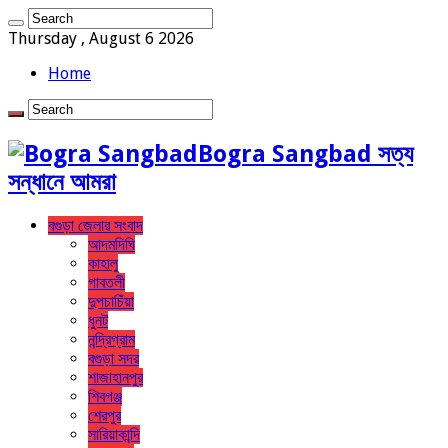
Thursday , August 6 2026
Home
Bogra Sangbad সত্য
সন্ধানে আমরা
বগুড়া জেলার সংবাদ
আদমদিঘি
কাহালু
গাবতলী
দুপচাচিঁয়া
ধুনট
নন্দ্রিগ্রাম
বগুড়া সদর
শাজাহানপুর
শিবগঞ্জ
শেরপুর
সারিয়াকান্দি