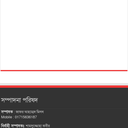
সম্পাদনা পরিষদ
সম্পাদক
:
জাফর আহম্মেদ মিলন
Mobile : 01715636187
নির্বাহী সম্পাদকঃ
শামসুজ্জোহা কবীর