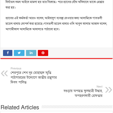
নির্যাতন দমন আইনে মামলা হয় তার বিরুদ্ধে। পরে র‍্যাবের যৌথ অভিযানে তাকে গ্রেপ্তার
করা হয়।
র‍্যাবের এই কর্মকর্তা আরও বলেন, আইনানুগ ব্যবস্থা নেওয়ার জন্য আসামিকে গাবতলী
মডেল থানায় সোপর্দ করা হয়েছে।গাবতলী মডেল থানার ওসি আবুল কালাম আজাদ বলেন,
আগামীকাল আসামিকে আদালতে পাঠানো হবে।
Previous
শেরপুরে শেখ নূর মোহাম্মদ স্মৃতি
পাঠাগাররের উদ্যোগে জাতীয় গ্রন্থাগার
দিবস পালিত
Next
বগুড়ায় অপহৃত স্কুলছাত্রী উদ্ধার,
অপহরণকারী গ্রেফতার
Related Articles