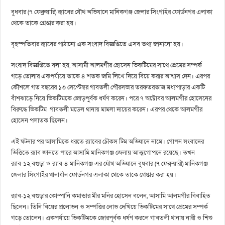
বুধবার (৭ ফেব্রুয়ারি) র‍্যাবের যৌথ অভিযানে মানিকগঞ্জ জেলার সিংগাইর ফোর্ডনগর এলাকা
থেকে তাকে গ্রেপ্তার করা হয়।
বৃহস্পতিবার র‍্যাবের পাঠানো এক সংবাদ বিজ্ঞপ্তিতে এসব তথ্য জানানো হয়।
সংবাদ বিজ্ঞপ্তিতে বলা হয়, আসামী আলমগীর হোসেন ভিকটিমের সাথে প্রেমের সম্পর্ক
গড়ে তোলার একপর্যায়ে তাকে ৪ শতক জমি লিখে দিয়ে বিয়ে করার আশ্বাস দেন। এরপর
কৌশলে গত বছরের ১৩ সেপ্টেম্বর গাবতলী পৌরসভার তরফতরতাজ মধ্যপাড়ার একটি
বাঁশঝাড়ে নিয়ে ভিকটিমকে জোড়পুর্বক ধর্ষণ করেন। পরে ৭ অক্টোবর আলমগীর হোসেনের
বিরুদ্ধে ভিকটিম গাবতলী মডেল থানায় মামলা দায়ের করেন। এরপর থেকে আলমগীর
হোসেন পলাতক ছিলেন।
এই ঘটনার পর আসামিকে ধরতে র‍্যাবের চৌকস টিম অভিযানে নামে। গোপন সংবাদের
ভিত্তিতে র‍্যাব জানতে পারে আসামি মানিকগঞ্জ জেলায় আত্মগোপনে রয়েছে। তখন
র‍্যাব-১২ বগুড়া ও র‍্যাব-৪ মানিকগঞ্জ এর যৌথ অভিযানে বুধবার (৭ ফেব্রুয়ারী) মানিকগঞ্জ
জেলার সিংগাইর থানাধীন ফোর্ডনগর এলাকা থেকে তাকে গ্রেপ্তার করা হয়।
র‍্যাব-১২ বগুড়ার কোম্পানি কমান্ডার মীর মনির হোসেন বলেন, আসামি আলমগীর বিবাহিত
ছিলেন। তিনি বিয়ের প্রলোভন ও সম্পত্তির লোভ দেখিয়ে ভিকটিমের সাথে প্রেমের সম্পর্ক
গড়ে তোলেন। একপর্যায়ে ভিকটিমকে জোরপূর্বক ধর্ষণ করলে গাবতলী থানায় নারী ও শিশু