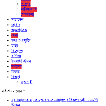
শেরপুর
সারিয়াকান্দি
সোনাতলা
সারাদেশ
জাতীয়
আন্তর্জাতিক
খেলা
তথ্য ও প্রযুক্তি
স্বাস্থ্য
বিনোদন
বাণিজ্য
ইসলামী জীবন
সর্বশেষ
ফিচার
বিভাগ
রাজশাহী
সর্বশেষ সংবাদ ::
যুব সমাজকে মাদক মুক্ত রাখতে খেলাধুলার বিকল্প নেই। –এমপি
মিল্টন