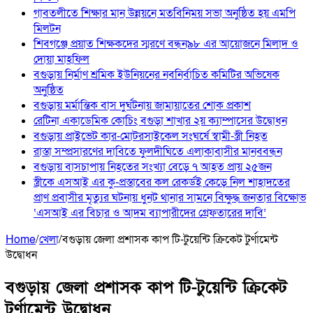
‎গাবতলীতে শিক্ষার মান উন্নয়নে ‎মতবিনিময় সভা অনুষ্ঠিত হয় ‎এমপি
মিলটন
শিবগঞ্জে প্রয়াত শিক্ষকদের স্মরণে বন্ধন৯৮ এর আয়োজনে মিলাদ ও
দোয়া মাহফিল
বগুড়ায় নির্মাণ শ্রমিক ইউনিয়নের নবনির্বাচিত কমিটির অভিষেক
অনুষ্ঠিত
বগুড়ায় মর্মান্তিক বাস দুর্ঘটনায় জামায়াতের শোক প্রকাশ
রেটিনা একাডেমিক কোচিং বগুড়া শাখার ২য় ক্যাম্পাসের উদ্বোধন
বগুড়ায় প্রাইভেট কার-মোটরসাইকেল সংঘর্ষে স্বামী-স্ত্রী নিহত
রাস্তা সম্প্রসারণের দাবিতে ফুলদীঘিতে এলাকাবাসীর মানববন্ধন
বগুড়ায় বাসচাপায় নিহতের সংখ্যা বেড়ে ৭ আহত প্রায় ২৫জন
স্ত্রীকে এসআই এর কু-প্রস্তাবের কল রেকর্ডই কেড়ে নিল শাহাদতের
প্রাণ প্রবাসীর মৃত্যুর ঘটনায় ধুনট থানার সামনে বিক্ষুদ্ধ জনতার বিক্ষোভ
‘এসআই এর বিচার ও আদম ব্যাপারীদের গ্রেফতারের দাবি’
Home
/
খেলা
/
বগুড়ায় জেলা প্রশাসক কাপ টি-টুয়েন্টি ক্রিকেট টুর্ণামেন্ট
উদ্বোধন
বগুড়ায় জেলা প্রশাসক কাপ টি-টুয়েন্টি ক্রিকেট
টুর্ণামেন্ট উদ্বোধন