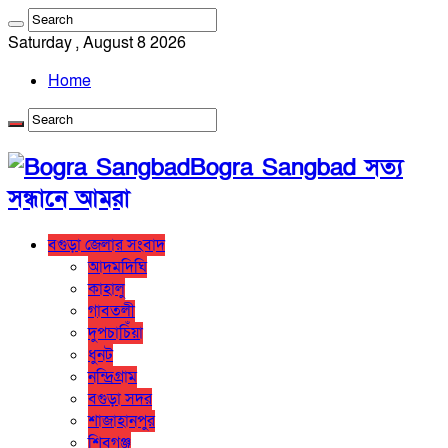
Saturday , August 8 2026
Home
Bogra Sangbad সত্য
সন্ধানে আমরা
বগুড়া জেলার সংবাদ
আদমদিঘি
কাহালু
গাবতলী
দুপচাচিঁয়া
ধুনট
নন্দ্রিগ্রাম
বগুড়া সদর
শাজাহানপুর
শিবগঞ্জ