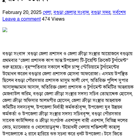
February 20, 2025
খেলা
,
বগুড়া জেলার সংবাদ
,
বগুড়া সদর
,
সর্বশেষ
Leave a comment
474 Views
বগুড়া সংবাদ :বগুড়া জেলা প্রশাসন ও জেলা ক্রীড়া সংস্থার আয়োজনে বগুড়ায়
প্রথমবার “জেলা প্রশাসক কাপ আন্ত:উপজেলা টি-টুয়েন্টি ক্রিকেট টুর্ণামেন্ট”
শুরু হয়েছে। বৃহস্পতিবার সকালে শহীদ চান্দু স্টেডিয়ামে টুর্ণামেন্টের
উদ্বোধন করেন বগুড়ার জেলা প্রশাসক হোসনা আফরোজা। এসময় উপস্থিত
ছিলেন বগুড়া পৌরসভার প্রশাসক মাসুম আলী বেগ, অতিরিক্ত পুলিশ সুপার
আসাদুজ্জামান আসাদ, অতিরিক্ত জেলা প্রশাসক ও টুর্ণামেন্ট কমিটির আহ্বায়ক
মেজবাউল করিম, বগুড়া জেলা ক্রীড়া সংস্থার সদস্য সচিব তোছাদ্দেক হোসেন,
জেলা ক্রীড়া অফিসার আলমগীর হোসেন, জেলা ক্রীড়া সংস্থার আহ্বায়ক
কমিটির সদস্যবৃন্দ, উপজেলা নির্বাহী কর্মকর্তাবৃন্দ, উপজেলা যুব উন্নয়ন
কর্মকর্তা ও উপজেলা ক্রীড়া সংস্থার সদস্য সচিববৃন্দ, বগুড়া পৌরসভার
সাবেক কাউন্সিলর ও ক্রীড়া সংগঠক এরশাদুল বারী এরশাদ, বিভিন্ন দলের
কোচ, ম্যানেজার ও খেলোয়াড়বৃন্দ। উদ্বোধনী খেলায় শক্তিশালী কাহালু
উপজেলাকে ২ রানে হারিয়ে শুভ সূচনা করে ধুনট উপজেলা। টসে জিতে