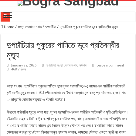
গ্যাস সংকট, বিদ্যুৎ ও দ্রব্যমূল্যের ঊর্ধ্বগতির প্রতিবাদে বগুড়ায় ১১ দলীয় এক্য স্মারকলিপি
Home
/
বগুড়া জেলার সংবাদ
/
দুপচাচিঁয়া
/
দুপচাঁচিয়ায় পুকুরের পানিতে ডুবে প্রতিবন্ধীর মৃত্যু
বগুড়া জেলা ছাত্রদলের ‘জুলাই গণঅভ্যুত্থান দিবস’ পালন লাল-সবুজ পতাকায় বীর শহীদদের স্মরণ, শহীদ পরিবার
দুপচাঁচিয়ায় পুকুরের পানিতে ডুবে প্রতিবন্ধীর
জুলাই অভ্যুত্থানের ২য় বর্ষপূতিতে বগুড়ায় ১১ দলের গণমিছিল
মৃত্যু
জুলাই গণঅভ্যুত্থানের স্মৃতি ধরে রাখতে বগুড়ায় আলোকচিত্র ও প্রামাণ্য ভিডিও চিত্র প্রদর্শনী
বগুড়ায় জুলাই গণঅভ্যুত্থান দিবস পালিত, জুলাই স্মৃতিস্তম্ভে বিভিন্ন মহলের শ্রদ্ধা নিবেদন
January 29, 2025
দুপচাচিঁয়া
,
বগুড়া জেলার সংবাদ
,
সর্বশেষ
Leave a comment
468 Views
বগুড়ায় ৯ নম্বর ওয়ার্ড বিএনপির উদ্যোগে জুলাই গণঅভ্যুত্থান দিবস উপলক্ষে দোয়া মাহফিল অনুষ্ঠিত
ইবনে সিনা হাসপাতাল বগুড়ার ফ্রি মেডিকেল ক্যাম্প অনুষ্ঠিত
বগুড়া সংবাদ : দুপচাঁচিয়ায় পুকুরের পানিতে ডুবে সুফল প্রামানিক(৩০) নামের এক শারীরিক প্রতিবন্ধী
মৃগী রোগীর মৃত্যু হয়েছে। তিনি পৌর এলাকার ছোটধাপ মহল্লার মৃত বাবলু প্রামানিকের ছেলে। গত
বগুড়ার শিবগঞ্জে”জুলাই গণঅভ্যুত্থান দিবসে” জুলাই শহীদদের প্রতি শ্রদ্ধান্জলি নিবেদন,মাগফিরাত কামনা কর
২৭জানুয়ারি সোমবার সন্ধ্যায় এ ঘটনাটি ঘটেছে।
দুপচাঁচিয়া পৌরসভায় ২৫ কোটি টাকার উন্নয়ন প্রকল্প নিয়ে মতবিনিময় সভা
নিহতের পারিবারিক সূত্রে জানা যায়, সুফল প্রামানিক একজন শারীরিক প্রতিবন্ধী ও মৃগী রোগী ছিলেন।
জুলাই খুনিদের শাস্তির দাবীতে বগুড়ায় শ্রমিক কল্যাণ ফেডারেশনের মিছিল
ঘটনারদিন সন্ধ্যায় তিনি বাড়ির পার্শ্বের পুকুরের পানিতে পড়ে যায়। এলাকাবাসী অনেক খোঁজাখুঁজি করে
না পেয়ে দুপচাঁচিয়া ফায়ার সার্ভিস এন্ড সিভিল ডিফেন্স স্টেশনে খবর দেয়। দুপচাঁচিয়া ফায়ার সার্ভিস
স্টেশনের ভারপ্রাপ্ত স্টেশন লিডার ময়নুল ইসলাম জানান, আমাদের স্টেশনে কোনো ডুবরী না থাকায়