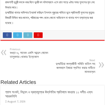
রাজশাহী ডুবুরী দলকে খবর দিলে ডুবরী দল ঘটনাস্থলে এসে রাত সাড়ে ৯টায় সময় সুফলের মৃত দেহ
উদ্ধার করে।
দুপচাঁচিয়া থানার অফিসার ইনচার্জ ফরিদুল ইসলাম পুকুরের পানিতে ডুবে প্রতিবন্ধী সুফলের মৃত্যুর
বিষয়টি নিশ্চিত করে জানান, পরিবারের পক্ষ থেকে কোনো অভিযোগ না থানায় লাশ হস্তান্তর করা
হয়েছে।
Previous
বগুড়া-৩, সাবেক এমপি আব্দুল মোমেন
তালুকদার খোকার ইন্তেকাল
Next
দুপচাঁচিয়া মৎস্যজীবী সমিতি বাতিল সহ
জলমহাল ইজারা স্থগিত করার দাবীতে
মানববন্ধন
Related Articles
গ্যাস সংকট, বিদ্যুৎ ও দ্রব্যমূল্যের ঊর্ধ্বগতির প্রতিবাদে বগুড়ায় ১১ দলীয় এক্য
স্মারকলিপি
August 7, 2026