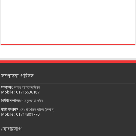
সম্পাদনা পরিষদ
সম্পাদক
:
জাফর আহম্মেদ মিলন
Mobile : 01715636187
নির্বাহী সম্পাদকঃ
শামসুজ্জোহা কবীর
বার্তা সম্পাদক
:
মোঃ রাশেদুল কাদির (রুম্মান)
Mobile : 01714801770
যোগাযোগ