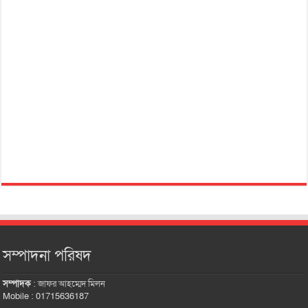
সম্পাদনা পরিষদ
সম্পাদক
:
জাফর আহম্মেদ মিলন
Mobile : 01715636187