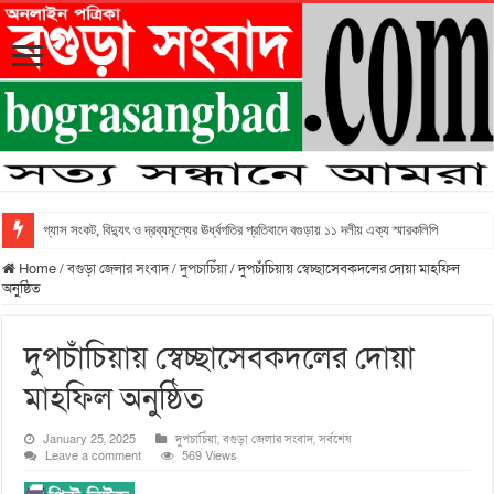
গ্যাস সংকট, বিদ্যুৎ ও দ্রব্যমূল্যের ঊর্ধ্বগতির প্রতিবাদে বগুড়ায় ১১ দলীয় এক্য স্মারকলিপি
Home
/
বগুড়া জেলার সংবাদ
/
দুপচাচিঁয়া
/
দুপচাঁচিয়ায় স্বেচ্ছাসেবকদলের দোয়া মাহফিল
অনুষ্ঠিত
দুপচাঁচিয়ায় স্বেচ্ছাসেবকদলের দোয়া
মাহফিল অনুষ্ঠিত
January 25, 2025
দুপচাচিঁয়া
,
বগুড়া জেলার সংবাদ
,
সর্বশেষ
Leave a comment
569 Views