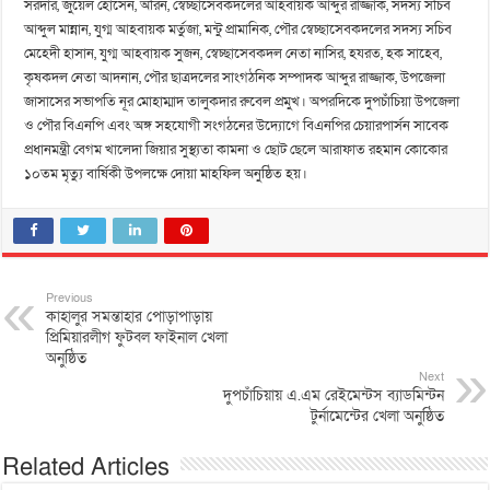
সরদার, জুয়েল হোসেন, অরিন, স্বেচ্ছাসেবকদলের আহবায়ক আব্দুর রাজ্জাক, সদস্য সচিব
আব্দুল মান্নান, যুগ্ম আহবায়ক মর্তুজা, মন্টু প্রামানিক, পৌর স্বেচ্ছাসেবকদলের সদস্য সচিব
মেহেদী হাসান, যুগ্ম আহবায়ক সুজন, স্বেচ্ছাসেবকদল নেতা নাসির, হযরত, হক সাহেব,
কৃষকদল নেতা আদনান, পৌর ছাত্রদলের সাংগঠনিক সম্পাদক আব্দুর রাজ্জাক, উপজেলা
জাসাসের সভাপতি নূর মোহাম্মাদ তালুকদার রুবেল প্রমুখ। অপরদিকে দুপচাঁচিয়া উপজেলা
ও পৌর বিএনপি এবং অঙ্গ সহযোগী সংগঠনের উদ্যোগে বিএনপির চেয়ারপার্সন সাবেক
প্রধানমন্ত্রী বেগম খালেদা জিয়ার সুস্থ্যতা কামনা ও ছোট ছেলে আরাফাত রহমান কোকোর
১০তম মৃত্যু বার্ষিকী উপলক্ষে দোয়া মাহফিল অনুষ্ঠিত হয়।
Previous
কাহালুর সমন্তাহার পোড়াপাড়ায়
প্রিমিয়ারলীগ ফুটবল ফাইনাল খেলা
অনুষ্ঠিত
Next
দুপচাঁচিয়ায় এ.এম রেইমেন্টস ব্যাডমিন্টন
টুর্নামেন্টের খেলা অনুষ্ঠিত
Related Articles