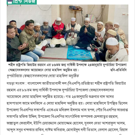
দুপচাঁচিয়ায় স্বেচ্ছাসেবকদলের দোয়া মাহফিল অনুষ্ঠিত
বগুড়া সংবাদ : বাংলাদেশ জাতীয়তাবাদী দল (বিএনপি) প্রতিষ্ঠাতা শহীদ রাষ্ট্রপতি জিয়াউর
রহমান এর ৮৯তম জন্ম বার্ষিকী উপলক্ষে দুপচাঁচিয়া উপজেলা স্বেচ্ছাসেবকদলের
আয়োজনে দোয়া মাহফিল অনুষ্ঠিত হয়েছে। গত ২৪জানুয়ারি শুক্রবার বাদ আসর
হাসপাতাল জামে মসজিদে এ দোয়া মাহফিল অনুষ্ঠিত হয়। দোয়া মাহফিলে উপস্থিত ছিলেন
উপজেলা বিএনপির সভাপতি একেএম মনিরুল ইসলাম খান স্বপন, পৌর বিএনপির ভারপ্রাপ্ত
সভাপতি মফিক উদ্দিন, উপজেলা বিএনপির সাংগঠনিক সম্পাদক মেশকাতুর রহমান,
জান্নাতুল ফেরদৌস, ইউপি চেয়ারম্যান মোয়াজ্জেম হোসেন, যুবদল নেতা আশরাফুল আলম,
আব্দুস সবুর খন্দকার রাকিব, নাঈম কবিরাজ, মোবাইদুন নবী তিতাস, বেলাল হোসেন, রিয়াদ