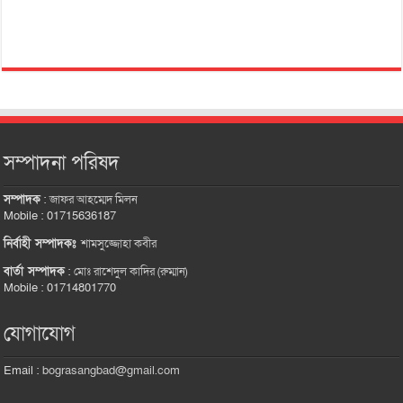
সম্পাদনা পরিষদ
সম্পাদক
:
জাফর আহম্মেদ মিলন
Mobile : 01715636187
নির্বাহী সম্পাদকঃ
শামসুজ্জোহা কবীর
বার্তা সম্পাদক
:
মোঃ রাশেদুল কাদির (রুম্মান)
Mobile : 01714801770
যোগাযোগ
Email :
bograsangbad@gmail.com