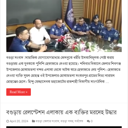
বগুড়া সংবাদ :সামাজিক যোগাযোগমাধ্যম ফেসবুকে ধর্মীয় উসকানিমূলক পোষ্ট করায়
বগুড়ারয় এক যুবককে পুলিশি হেফাজতে নেওয়া হয়েছে। শনিবার বিকালে জেলার শিবগঞ্জ
উপজেলার মোকামতলা বন্দর এলাকা থেকে আটক করে হেফাজতে নেয় পুলিশ। হেফাজতে
নেওয়া ব্যক্তি সুমন মোহন্ত ওই উপজেলার মোকামতলা সংকরপুর গ্রামের নিত্য নারায়ন
মোহন্তের ছেলে। হিন্দু স্বেচ্ছাসেবক মহাজোটের রাজশাহী বিভাগীয় সাংগঠনিক …
Read More »
বগুড়ায় রেলস্টেশন এলাকায় এক ব্যক্তির মরদেহ উদ্ধার
April 20, 2024
বগুড়া জেলার সংবাদ
,
বগুড়া সদর
,
সর্বশেষ
0