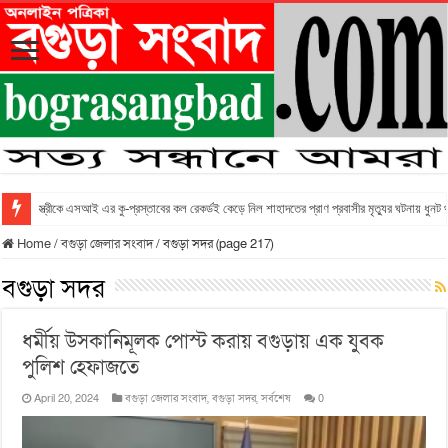
স্ত্রীকে এসআই এর কু-প্রস্তাবের কল রেকর্ডই কেড়ে নিল শাহাদতের প্রাণ প্রবাসীর মৃত্যুর ঘটনায় ধুনট
Home
/
বগুড়া জেলার সংবাদ
/
বগুড়া সদর (page 217)
বগুড়া সদর
ধর্মীয় উসকানিমূলক পোস্ট করায় বগুড়ায় এক যুবক
পুলিশ হেফাজতে
April 20, 2024
বগুড়া জেলার সংবাদ
,
বগুড়া সদর
,
সর্বশেষ
0