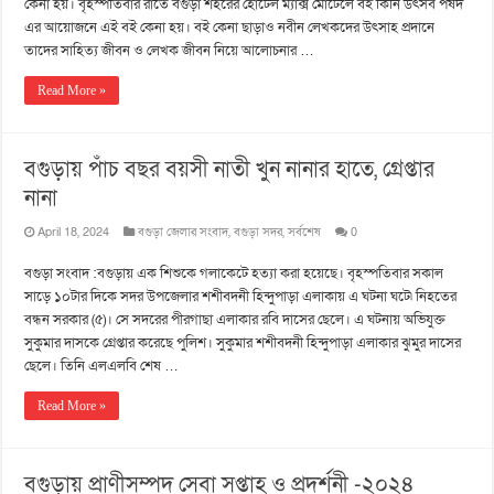
কেনা হয়। বৃহস্পতিবার রাতে বগুড়া শহরের হোটেল ম্যাক্স মোটেলে বই কিনি উৎসব পর্ষদ
এর আয়োজনে এই বই কেনা হয়। বই কেনা ছাড়াও নবীন লেখকদের উৎসাহ প্রদানে
তাদের সাহিত্য জীবন ও লেখক জীবন নিয়ে আলোচনার …
Read More »
বগুড়ায় পাঁচ বছর বয়সী নাতী খুন নানার হাতে, গ্রেপ্তার
নানা
April 18, 2024
বগুড়া জেলার সংবাদ
,
বগুড়া সদর
,
সর্বশেষ
0
বগুড়া সংবাদ :বগুড়ায় এক শিশুকে গলাকেটে হত্যা করা হয়েছে। বৃহস্পতিবার সকাল
সাড়ে ১০টার দিকে সদর উপজেলার শশীবদনী হিন্দুপাড়া এলাকায় এ ঘটনা ঘটে৷ নিহতের
বন্ধন সরকার (৫)। সে সদরের পীরগাছা এলাকার রবি দাসের ছেলে। এ ঘটনায় অভিযুক্ত
সুকুমার দাসকে গ্রেপ্তার করেছে পুলিশ। সুকুমার শশীবদনী হিন্দুপাড়া এলাকার ঝুমুর দাসের
ছেলে। তিনি এলএলবি শেষ …
Read More »
বগুড়ায় প্রাণীসম্পদ সেবা সপ্তাহ ও প্রদর্শনী -২০২৪