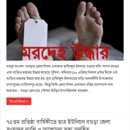
বগুড়া সংবাদ :বগুড়ায় রেলস্টেশন এলাকায় হাফিজুল ইসলাম ওরফে সখি পাগল নামের
এক ব্যক্তির মরদেহ উদ্ধার করেছে পুলিশ। শনিবার (২০ এপ্রিল) বিকাল ৪টার দিকে ওই
ব্যক্তির মরদেহ উদ্ধার করা হয়।মৃত হাফিজুল ইসলামের বাড়ি আদমদীঘি উপজেলার
চাপাপুরের গোবিন্দপুর গ্রামে। কিন্তু তিনি রেলস্টেশন এলাকায় বস্তির আশপাশে বাস
করতেন। বগুড়া রেলওয়ে স্টেশন ফাঁড়ির উপপরিদর্শক খায়রুল …
Read More »
৭২তম প্রতিষ্ঠা বার্ষিকীতে ছাত্র ইউনিয়ন বগুড়া জেলা
সংসদের র‍্যালি ও আলোচনা সভা অনুষ্ঠিত