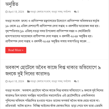
অনুষ্ঠিত
April 18, 2024
বগুড়া জেলার সংবাদ
,
বগুড়া সদর
,
সর্বশেষ
0
বগুড়া সংবাদ :মৎস্য ও প্রাণিসম্পদ মন্ত্রণালয়ের উদ্যোগে প্রাণিসম্পদ অধিদফতর কর্তৃক
১৮ থেকে ২২ এপ্রিল দেশব্যাপী প্রাণিসম্পদ সেবা সপ্তাহ ও প্রদর্শনীর আয়োজন করা হয়।
বৃহস্পতিবার (১৮ এপ্রিল) বগুড়া সদর উপজেলা প্রাণিসম্পদ দপ্তর ও ভেটেরিনারি
হাসপাতালের আয়োজনে প্রাণীসম্পদ সেবা সপ্তাহ ও প্রদর্শনী-২০২৪ অনুষ্ঠিত হয়।
প্রাণীসম্পদ সেবা সপ্তাহ ও প্রদর্শনী-২০২৪ অনুষ্ঠিত সভায় সভাপতিত্ব করেন …
Read More »
অবকাশ হোটেলে অবৈধ কাজে লিপ্ত থাকার অভিযোগে ৯
জনকে দুই দিনের কারাদণ্ড
April 18, 2024
বগুড়া জেলার সংবাদ
,
বগুড়া সদর
,
সর্বশেষ
0
বগুড়া সংবাদ : অবকাশ হোটেলে অবৈধ কাজে লিপ্ত থাকার অভিযোগে ৯ জনকে দুই দিনের
কারাদণ্ড তিন মাথায় অবস্থিত আলোচিত সমালোচিত এই হোটেলটিতে একাধিকবার
পুলিশের অভিযান পরিচালিত হওয়ার পরেও তাদের অপকর্ম অবৈধ কাজ থেমে থাকে না।
প্রতিবারই আটক হলেও বিভিন্ন আইনের ফাঁক ফোকর দিয়ে ছাড়া পেয়ে যান তারা।তেমনি