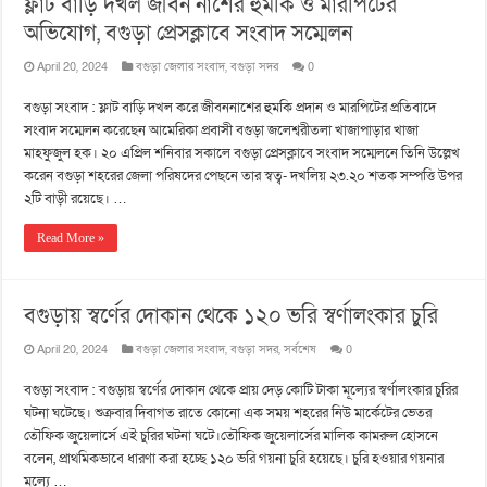
ফ্লাট বাড়ি দখল জীবন নাশের হুমকি ও মারপিটের
অভিযোগ, বগুড়া প্রেসক্লাবে সংবাদ সম্মেলন
April 20, 2024
বগুড়া জেলার সংবাদ
,
বগুড়া সদর
0
বগুড়া সংবাদ : ফ্লাট বাড়ি দখল করে জীবননাশের হুমকি প্রদান ও মারপিটের প্রতিবাদে
সংবাদ সম্মেলন করেছেন আমেরিকা প্রবাসী বগুড়া জলেশ্বরীতলা খাজাপাড়ার খাজা
মাহফুজুল হক। ২০ এপ্রিল শনিবার সকালে বগুড়া প্রেসক্লাবে সংবাদ সম্মেলনে তিনি উল্লেখ
করেন বগুড়া শহরের জেলা পরিষদের পেছনে তার স্বত্ব- দখলিয় ২৩.২০ শতক সম্পত্তি উপর
২টি বাড়ী রয়েছে। …
Read More »
বগুড়ায় স্বর্ণের দোকান থেকে ১২০ ভরি স্বর্ণালংকার চুরি
April 20, 2024
বগুড়া জেলার সংবাদ
,
বগুড়া সদর
,
সর্বশেষ
0
বগুড়া সংবাদ : বগুড়ায় স্বর্ণের দোকান থেকে প্রায় দেড় কোটি টাকা মূল্যের স্বর্ণালংকার চুরির
ঘটনা ঘটেছে। শুক্রবার দিবাগত রাতে কোনো এক সময় শহরের নিউ মার্কেটের ভেতর
তৌফিক জুয়েলার্সে এই চুরির ঘটনা ঘটে।তৌফিক জুয়েলার্সের মালিক কামরুল হোসনে
বলেন, প্রাথমিকভাবে ধারণা করা হচ্ছে ১২০ ভরি গয়না চুরি হয়েছে। চুরি হওয়ার গয়নার
মূল্যে …