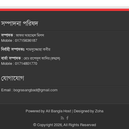
সম্পাদনা পরিষদ
সম্পাদক
:
জাফর আহম্মেদ মিলন
Mobile : 01715636187
নির্বাহী সম্পাদকঃ
শামসুজ্জোহা কবীর
বার্তা সম্পাদক
:
মোঃ রাশেদুল কাদির (রুম্মান)
Mobile : 01714801770
যোগাযোগ
Email :
bograsangbad@gmail.com
Powered by
All Bangla Host
| Designed by
Zoha
© Copyright 2026, All Rights Reserved