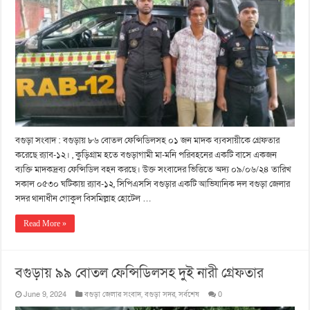
বগুড়া সংবাদ : বগুড়ায় ৮৬ বোতল ফেন্সিডিলসহ ০১ জন মাদক ব্যবসায়ীকে গ্রেফতার
করেছে র‌্যাব-১২। , কুড়িগ্রাম হতে বগুড়াগামী মা-মনি পরিবহনের একটি বাসে একজন
ব্যক্তি মাদকদ্রব্য ফেন্সিডিল বহন করছে। উক্ত সংবাদের ভিত্তিতে অদ্য ০৯/০৬/২৪ তারিখ
সকাল ০৫৩০ ঘটিকায় র‌্যাব-১২, সিপিএসসি বগুড়ার একটি আভিযানিক দল বগুড়া জেলার
সদর থানাধীন গোকুল বিসমিল্লাহ হোটেল …
Read More »
বগুড়ায় ৯৯ বোতল ফেন্সিডিলসহ দুই নারী গ্রেফতার
June 9, 2024
বগুড়া জেলার সংবাদ
,
বগুড়া সদর
,
সর্বশেষ
0