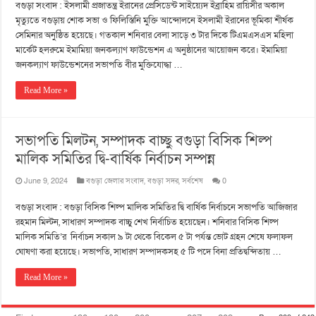
বগুড়া সংবাদ : ইসলামী প্রজাতন্ত্র ইরানের প্রেসিডেন্ট সাইয়্যেদ ইব্রাহিম রায়িসীর অকাল
মৃত্যুতে বগুড়ায় শোক সভা ও ফিলিস্তিনি মুক্তি আন্দোলনে ইসলামী ইরানের ভূমিকা শীর্ষক
সেমিনার অনুষ্ঠিত হয়েছে। গতকাল শনিবার বেলা সাড়ে ৩ টার দিকে টিএমএসএস মহিলা
মার্কেট হলরুমে ইমামিয়া জনকল্যাণ ফাউন্ডেশন এ অনুষ্ঠানের আয়োজন করে। ইমামিয়া
জনকল্যাণ ফাউন্ডেশনের সভাপতি বীর মুক্তিযোদ্ধা …
Read More »
সভাপতি মিলটন, সম্পাদক বাচ্ছু বগুড়া বিসিক শিল্প
মালিক সমিতির দ্বি-বার্ষিক নির্বাচন সম্পন্ন
June 9, 2024
বগুড়া জেলার সংবাদ
,
বগুড়া সদর
,
সর্বশেষ
0
বগুড়া সংবাদ : বগুড়া বিসিক শিল্প মালিক সমিতির দ্বি বার্ষিক নির্বাচনে সভাপতি আজিজার
রহমান মিল্টন, সাধারণ সম্পাদক বাচ্চু শেখ নির্বাচিত হয়েছেন। শনিবার বিসিক শিল্প
মালিক সমিতি’র নির্বাচন সকাল ৯ টা থেকে বিকেল ৫ টা পর্যন্ত ভোট গ্রহন শেষে ফলাফল
ঘোষণা করা হয়েছে। সভাপতি, সাধারণ সম্পাদকসহ ৫ টি পদে বিনা প্রতিদ্বন্দিতায় …
Read More »