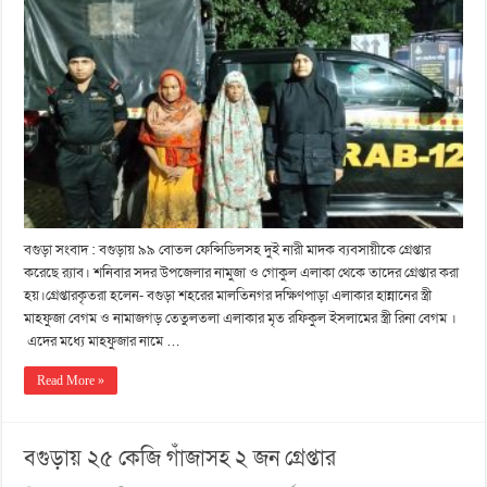
বগুড়া সংবাদ : বগুড়ায় ৯৯ বোতল ফেন্সিডিলসহ দুই নারী মাদক ব্যবসায়ীকে গ্রেপ্তার
করেছে র‍্যাব। শনিবার সদর উপজেলার নামুজা ও গোকুল এলাকা থেকে তাদের গ্রেপ্তার করা
হয়।গ্রেপ্তারকৃতরা হলেন- বগুড়া শহরের মালতিনগর দক্ষিণপাড়া এলাকার হান্নানের স্ত্রী
মাহফুজা বেগম ও নামাজগড় তেতুলতলা এলাকার মৃত রফিকুল ইসলামের স্ত্রী রিনা বেগম ।
এদের মধ্যে মাহফুজার নামে …
Read More »
বগুড়ায় ২৫ কেজি গাঁজাসহ ২ জন গ্রেপ্তার