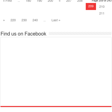
« First
...
180
190
200
«
207
208
Page 209 of 243
209
210
211
»
220
230
240
...
Last »
Find us on Facebook