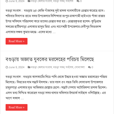
June 9, 2024
বগুড়া জেলার সংবাদ
,
বগুড়া সদর
,
সর্বশেষ
0
বগুড়া সংবাদ : বগুড়ায় ২৫ কেজি গাঁজাসহ দুই মাদক ব্যবসায়ীকে গ্রেপ্তার করেছে র‍্যাব।
শনিবার দিবাগত রাতে সদর উপজেলার নিশিন্দারা রংপুর-ঢাকাগামী হাইওয়ে পাঁকা রাস্তার
উপর অভিযান পরিচালনা করে তাদের গ্রেপ্তার করা হয়। গ্রেপ্তারকৃতরা হলেন- কুড়িগ্রাম
সদরের হাটিরপাড়া এলাকার মাসুম মিয়া এবং নাগেশ্বরী উপজেলার বেবীপুর ভিতরবন্দ
এলাকার সঞ্চয় কুমার মহন্ত। এদের মধ্যে …
Read More »
বগুড়ায় অজ্ঞাত যুবকের মরদেহের পরিচয় মিলেছে
June 9, 2024
বগুড়া জেলার সংবাদ
,
বগুড়া সদর
,
সর্বশেষ
,
সোনাতলা
0
বগুড়া সংবাদ : বগুড়ায় কালভার্টের নিচে পানি থেকে উদ্ধার হওয়া অজ্ঞাত মরদেহের পরিচয়
মিলেছে। নিহতের নাম সম্রাট ইসলাম। তার বয়স ৩৭ বছর৷ তিনি সোনাতলা উপজেলার
চামুরপাড়া এলাকার মৃত আজিজার মোল্লার ছেলে। সম্রাট পেশায় অটোরিকশা চালক ছিলেন।
এসব তথ্য নিশ্চিত করেছেন বগুড়া সদর থানার অফিসার ইনচার্জ সাইহান ওলিউল্লাহ। এর
আগে সকাল …
Read More »