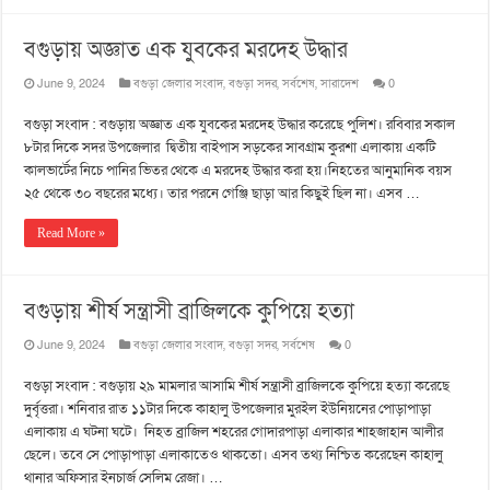
বগুড়ায় অজ্ঞাত এক যুবকের মরদেহ উদ্ধার
June 9, 2024
বগুড়া জেলার সংবাদ
,
বগুড়া সদর
,
সর্বশেষ
,
সারাদেশ
0
বগুড়া সংবাদ : বগুড়ায় অজ্ঞাত এক যুবকের মরদেহ উদ্ধার করেছে পুলিশ। রবিবার সকাল
৮টার দিকে সদর উপজেলার দ্বিতীয় বাইপাস সড়কের সাবগ্রাম কুরশা এলাকায় একটি
কালভার্টের নিচে পানির ভিতর থেকে এ মরদেহ উদ্ধার করা হয়।নিহতের আনুমানিক বয়স
২৫ থেকে ৩০ বছরের মধ্যে। তার পরনে গেঞ্জি ছাড়া আর কিছুই ছিল না। এসব …
Read More »
বগুড়ায় শীর্ষ সন্ত্রাসী ব্রাজিলকে কুপিয়ে হত্যা
June 9, 2024
বগুড়া জেলার সংবাদ
,
বগুড়া সদর
,
সর্বশেষ
0
বগুড়া সংবাদ : বগুড়ায় ২৯ মামলার আসামি শীর্ষ সন্ত্রাসী ব্রাজিলকে কুপিয়ে হত্যা করেছে
দুর্বৃত্তরা। শনিবার রাত ১১টার দিকে কাহালু উপজেলার মুরইল ইউনিয়নের পোড়াপাড়া
এলাকায় এ ঘটনা ঘটে। নিহত ব্রাজিল শহরের গোদারপাড়া এলাকার শাহজাহান আলীর
ছেলে। তবে সে পোড়াপাড়া এলাকাতেও থাকতো। এসব তথ্য নিশ্চিত করেছেন কাহালু
থানার অফিসার ইনচার্জ সেলিম রেজা। …