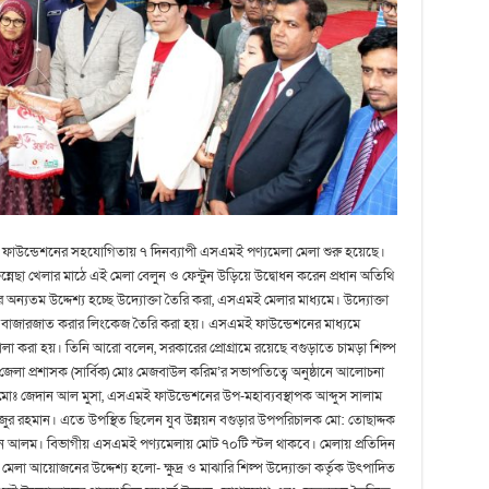
ই ফাউন্ডেশনের সহযোগিতায় ৭ দিনব্যাপী এসএমই পণ্যমেলা মেলা শুরু হয়েছে।
নেছা খেলার মাঠে এই মেলা বেলুন ও ফেন্টুন উড়িয়ে উদ্বোধন করেন প্রধান অতিথি
যতম উদ্দেশ্য হচ্ছে উদ্যোক্তা তৈরি করা, এসএমই মেলার মাধ্যমে। উদ্যোক্তা
য বাজারজাত করার লিংকেজ তৈরি করা হয়। এসএমই ফাউন্ডেশনের মাধ্যমে
শালা করা হয়। তিনি আরো বলেন, সরকারের প্রোগ্রামে রয়েছে বগুড়াতে চামড়া শিল্প
জেলা প্রশাসক (সার্বিক) মোঃ মেজবাউল করিম’র সভাপতিত্বে অনুষ্ঠানে আলোচনা
 মোঃ জেদান আল মুসা, এসএমই ফাউন্ডেশনের উপ-মহাব্যবস্থাপক আব্দুস সালাম
জুর রহমান। এতে উপস্থিত ছিলেন যুব উন্নয়ন বগুড়ার উপপরিচালক মো: তোছাদ্দক
াহান আলম। বিভাগীয় এসএমই পণ্যমেলায় মোট ৭০টি স্টল থাকবে। মেলায় প্রতিদিন
মেলা আয়োজনের উদ্দেশ্য হলো- ক্ষুদ্র ও মাঝারি শিল্প উদ্যোক্তা কর্তৃক উৎপাদিত