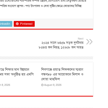
 এসএমই উদ্যোক্তাদের পারস্পরিক সম্পর্ক উন্নয়ন, যোগাযোগ এবং সেতুবন্ধন তৈরিতে
ক সংযোগ স্থাপন। পণ্য উৎপাদন ও সেবা সৃষ্টির ক্ষেত্রে ভোক্তাসহ বিভিন্ন
inkedIn
Pinterest
Next
২০২৪ সালে ৬৩৫৯ সড়ক দুর্ঘটনায়
৮৫৪৩ জন নিহত, ১২৬০৮ জন আহত
তে শিক্ষার মান উন্নয়নে
শিবগঞ্জে প্রয়াত শিক্ষকদের স্মরণে
ময় সভা অনুষ্ঠিত হয় ‎এমপি
বন্ধন৯৮ এর আয়োজনে মিলাদ ও
দোয়া মাহফিল
t 8, 2026
August 8, 2026