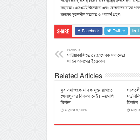
পণ্যের প্রচার, প্রসার, বিক্রয় এবং বাজার সম্প্রসারণ।
সহায়তা। এসএমই উদ্যোক্তা এবং ভোক্তাদের মাঝে পারস্পরি
মহলের সৃজনশীল মতামত ও পরামর্শ গ্রহণ।
Facebook
Twitter
L
Share
Previous
সারিয়াকান্দিতে স্বেচ্ছাসেবক দল নেতা
শাহিন আলমের ইন্তেকাল
Related Articles
যুব সমাজকে মাদক মুক্ত রাখতে
‎গাবতলী
খেলাধুলার বিকল্প নেই। –এমপি
‎মতবিনি
মিল্টন
মিলটন
August 8, 2026
Augus