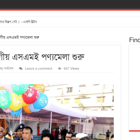
ার বিকল্প নেই। –এমপি মিল্টন
ভাগীয় এসএমই পণ্যমেলা শুরু
Fin
াগীয় এসএমই পণ্যমেলা শুরু
দর
,
সর্বশেষ
Leave a comment
647 Views