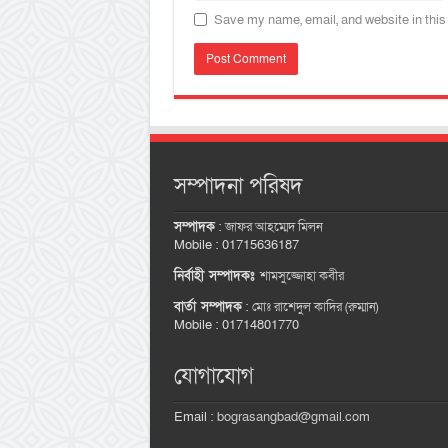
Save my name, email, and website in this
সম্পাদনা পরিষদ
সম্পাদক
:
জাফর আহম্মেদ মিলন
Mobile : 01715636187
নির্বাহী সম্পাদকঃ
শামসুজ্জোহা কবীর
বার্তা সম্পাদক
:
মোঃ রাশেদুল কাদির (রুম্মান)
Mobile : 01714801770
যোগাযোগ
Email :
bograsangbad@gmail.com