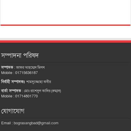
সম্পাদনা পরিষদ
সম্পাদক
:
জাফর আহম্মেদ মিলন
Mobile : 01715636187
নির্বাহী সম্পাদকঃ
শামসুজ্জোহা কবীর
বার্তা সম্পাদক
:
মোঃ রাশেদুল কাদির (রুম্মান)
Mobile : 01714801770
যোগাযোগ
Email :
bograsangbad@gmail.com