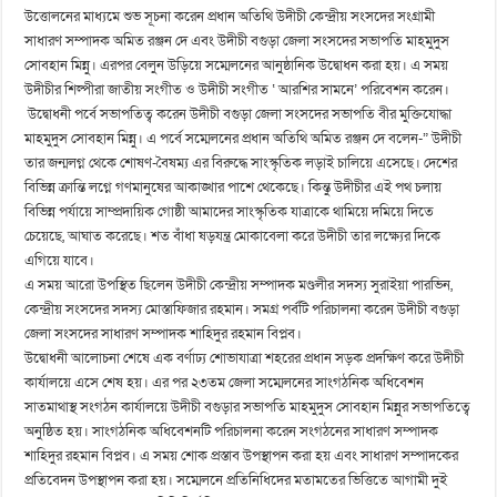
উত্তোলনের মাধ্যমে শুভ সূচনা করেন প্রধান অতিথি উদীচী কেন্দ্রীয় সংসদের সংগ্রামী
সাধারণ সম্পাদক অমিত রঞ্জন দে এবং উদীচী বগুড়া জেলা সংসদের সভাপতি মাহমুদুস
সোবহান মিন্নু। এরপর বেলুন উড়িয়ে সম্মেলনের আনুষ্ঠানিক উদ্বোধন করা হয়। এ সময়
উদীচীর শিল্পীরা জাতীয় সংগীত ও উদীচী সংগীত ‘ আরশির সামনে’ পরিবেশন করেন।
উদ্বোধনী পর্বে সভাপতিত্ব করেন উদীচী বগুড়া জেলা সংসদের সভাপতি বীর মুক্তিযোদ্ধা
মাহমুদুস সোবহান মিন্নু। এ পর্বে সম্মেলনের প্রধান অতিথি অমিত রঞ্জন দে বলেন-” উদীচী
তার জন্মলগ্ন থেকে শোষণ-বৈষম্য এর বিরুদ্ধে সাংস্কৃতিক লড়াই চালিয়ে এসেছে। দেশের
বিভিন্ন ক্রান্তি লগ্নে গণমানুষের আকাঙ্খার পাশে থেকেছে। কিন্তু উদীচীর এই পথ চলায়
বিভিন্ন পর্যায়ে সাম্প্রদায়িক গোষ্ঠী আমাদের সাংস্কৃতিক যাত্রাকে থামিয়ে দমিয়ে দিতে
চেয়েছে, আঘাত করেছে। শত বাঁধা ষড়যন্ত্র মোকাবেলা করে উদীচী তার লক্ষ্যের দিকে
এগিয়ে যাবে।
এ সময় আরো উপস্থিত ছিলেন উদীচী কেন্দ্রীয় সম্পাদক মণ্ডলীর সদস্য সুরাইয়া পারভিন,
কেন্দ্রীয় সংসদের সদস্য মোস্তাফিজার রহমান। সমগ্র পর্বটি পরিচালনা করেন উদীচী বগুড়া
জেলা সংসদের সাধারণ সম্পাদক শাহিদুর রহমান বিপ্লব।
উদ্বোধনী আলোচনা শেষে এক বর্ণাঢ্য শোভাযাত্রা শহরের প্রধান সড়ক প্রদক্ষিণ করে উদীচী
কার্যালয়ে এসে শেষ হয়। এর পর ২৩তম জেলা সম্মেলনের সাংগঠনিক অধিবেশন
সাতমাথাস্থ সংগঠন কার্যালয়ে উদীচী বগুড়ার সভাপতি মাহমুদুস সোবহান মিন্নুর সভাপতিত্বে
অনুষ্ঠিত হয়। সাংগঠনিক অধিবেশনটি পরিচালনা করেন সংগঠনের সাধারণ সম্পাদক
শাহিদুর রহমান বিপ্লব। এ সময় শোক প্রস্তাব উপস্থাপন করা হয় এবং সাধারণ সম্পাদকের
প্রতিবেদন উপস্থাপন করা হয়। সম্মেলনে প্রতিনিধিদের মতামতের ভিত্তিতে আগামী দুই