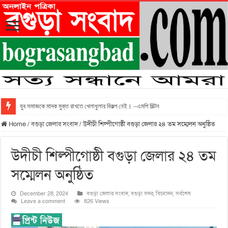
যুব সমাজকে মাদক মুক্ত রাখতে খেলাধুলার বিকল্প নেই। –এমপি মিল্টন
Home
/
বগুড়া জেলার সংবাদ
/
উদীচী শিল্পীগোষ্ঠী বগুড়া জেলার ২৪ তম সম্মেলন অনুষ্ঠিত
উদীচী শিল্পীগোষ্ঠী বগুড়া জেলার ২৪ তম
সম্মেলন অনুষ্ঠিত
December 28, 2024
বগুড়া জেলার সংবাদ
,
বগুড়া সদর
,
বিনোদন
,
সর্বশেষ
Leave a comment
826 Views