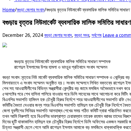
Home
/
বগুড়া জেলার সংবাদ
/
বগুড়ায় বৃত্তর নিউমার্কেট ব্যবসায়িক মালিক সমিতির সাধার
বগুড়ায় বৃত্তর নিউমার্কেট ব্যবসায়িক মালিক সমিতির সাধার
December 26, 2024
বগুড়া জেলার সংবাদ
,
বগুড়া সদর
,
সর্বশেষ
Leave a com
বগুড়ায় বৃত্তর নিউমার্কেট ব্যবসায়িক মালিক সমিতির সাধারণ সম্পাদক
রাশেদুল ইসলামের উপর হামলা ও ভাংচুর প্রতিবাদে সংবাদ সম্মেলন
বগুড়া সংবাদ :বৃত্তর নিউ মার্কেট ব্যবসায়িক মালিক সমিতির সাধারণ সম্পাদক ও কেন্দ্রি
মিলনায়তনে এ সংবাদ সম্মেলন অনুষ্ঠিত হয়। সংবাদ সম্মেলনে লিখিত বক্তব্যে রাশেদু
শেখ সহ আওয়ামীলীগের বিভিন্ন সন্ত্রাসীরা কেন্দ্রীয় বড় জামে মসজিদ অবৈধভাবে দখল 
৫আগষ্টের পরে শেখ হাসিনা পালিয়ে যাওয়ার পরে ডিসি সাহেবের সাথে আলোচনা করে মিটিং
বিএনপির সভাপতি হামিদল হক চৌধুরী হিরুর নির্দেশে শহর আওয়ামীলীগের সভাপতি রফি ন
কমিটির বৈধতা দেওয়ার জন্য শহর বিএনপির সভাপতি হামিদুল হক চৌধুরী হিরু নির্দেশে 
জেলা যুবলীগের সিনিয়র সভাপতি আলহাজ্ব শেখের সময় গঠিত কমিটি দ্বারা পরিচালিত ক
তখন আমি নিরুপাই হয়ে বিএনপির ভারপ্রাপ্ত চেয়ারম্যান তারেক রহমান বরাবর তাদের বির
দিনের ছুটি থাকাকালিন হামিদুল হক চৌধুরীর হিরুর নির্দেশে ডিসি অফিসের একজন সরকারি
চিহ্নত সন্ত্রাসী ছেলে পেলে আমি রাশেদুল ইসলাম আমাকে বড় মসজিদে ধাক্কাধাক্কি করত