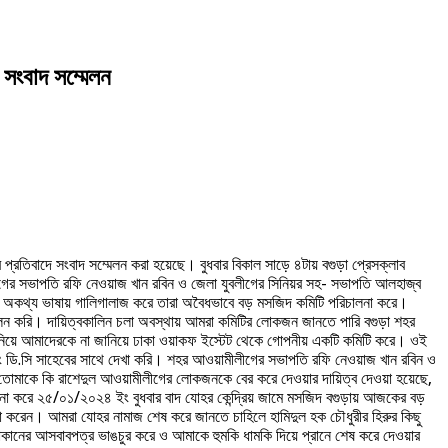
 সংবাদ সম্মেলন
র প্রতিবাদে সংবাদ সম্মেলন করা হয়েছে। বুধবার বিকাল সাড়ে ৪টায় বগুড়া প্রেসক্লাব
ীগের সভাপতি রফি নেওয়াজ খান রবিন ও জেলা যুবলীগের সিনিয়র সহ- সভাপতি আলহাজ্ব
লে অকথ্য ভাষায় গালিগালাজ করে তারা অবৈধভাবে বড় মসজিদ কমিটি পরিচালনা করে।
ালন করি। দায়িত্বকালিন চলা অবস্থায় আমরা কমিটির লোকজন জানতে পারি বগুড়া শহর
ে নিয়ে আমাদেরকে না জানিয়ে ঢাকা ওয়াকফ ইস্টেট থেকে গোপনীয় একটি কমিটি করে। ওই
বং ডি.সি সাহেবের সাথে দেখা করি। শহর আওয়ামীলীগের সভাপতি রফি নেওয়াজ খান রবিন ও
 তোমাকে কি রাশেদুল আওয়ামীলীগের লোকজনকে বের করে দেওয়ার দায়িত্ব দেওয়া হয়েছে,
া না করে ২৫/০১/২০২৪ ইং বুধবার বাদ যোহর কেন্দ্রিয় জামে মসজিদ বগুড়ায় আজকের বড়
ষণা করেন। আমরা যোহর নামাজ শেষ করে জানতে চাহিলে হামিদুল হক চৌধুরীর হিরুর কিছু
োকানের আসবাবপত্র ভাঙচুর করে ও আমাকে হুমকি ধামকি দিয়ে প্রানে শেষ করে দেওয়ার