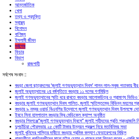
আন্তর্জাতিক
খেলা
তথ্য ও প্রযুক্তি
স্বাস্থ্য
বিনোদন
বাণিজ্য
ইসলামী জীবন
সর্বশেষ
ফিচার
বিভাগ
রাজশাহী
সর্বশেষ সংবাদ ::
বগুড়া জেলা ছাত্রদলের ‘জুলাই গণঅভ্যুত্থান দিবস’ পালন লাল-সবুজ পতাকায় বীর শহ
জুলাই অভ্যুত্থানের ২য় বর্ষপূতিতে বগুড়ায় ১১ দলের গণমিছিল
জুলাই গণঅভ্যুত্থানের স্মৃতি ধরে রাখতে বগুড়ায় আলোকচিত্র ও প্রামাণ্য ভিডিও চি
বগুড়ায় জুলাই গণঅভ্যুত্থান দিবস পালিত, জুলাই স্মৃতিস্তম্ভে বিভিন্ন মহলের শ্র
বগুড়ায় ৯ নম্বর ওয়ার্ড বিএনপির উদ্যোগে জুলাই গণঅভ্যুত্থান দিবস উপলক্ষে দোয
ইবনে সিনা হাসপাতাল বগুড়ার ফ্রি মেডিকেল ক্যাম্প অনুষ্ঠিত
বগুড়ার শিবগঞ্জে”জুলাই গণঅভ্যুত্থান দিবসে” জুলাই শহীদদের প্রতি শ্রদ্ধান্জলি
দুপচাঁচিয়া পৌরসভায় ২৫ কোটি টাকার উন্নয়ন প্রকল্প নিয়ে মতবিনিময় সভা
জুলাই খুনিদের শাস্তির দাবীতে বগুড়ায় শ্রমিক কল্যাণ ফেডারেশনের মিছিল
‎গাবতলীতে প্রতিবন্ধীদের মাঝে হুইল ‎চেয়ার ও গাছের চারা বিতরণ করেন ‎- এমপি সু