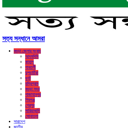
সত্য সন্ধানে আমরা
বগুড়া জেলার সংবাদ
আদমদিঘি
কাহালু
গাবতলী
দুপচাচিঁয়া
ধুনট
নন্দ্রিগ্রাম
বগুড়া সদর
শাজাহানপুর
শিবগঞ্জ
শেরপুর
সারিয়াকান্দি
সোনাতলা
সারাদেশ
জাতীয়