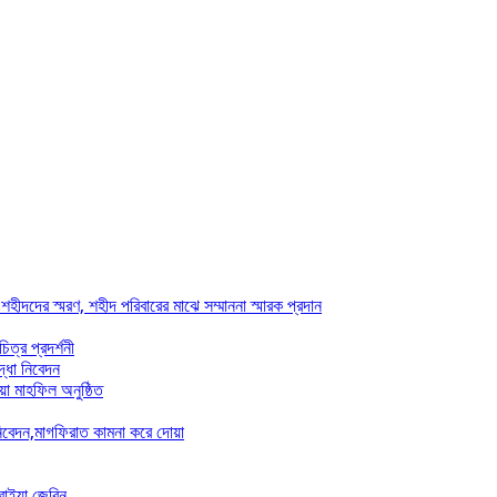
ীদদের স্মরণ, শহীদ পরিবারের মাঝে সম্মাননা স্মারক প্রদান
ত্র প্রদর্শনী
দ্ধা নিবেদন
়া মাহফিল অনুষ্ঠিত
 নিবেদন,মাগফিরাত কামনা করে দোয়া
রাইয়া জেরিন