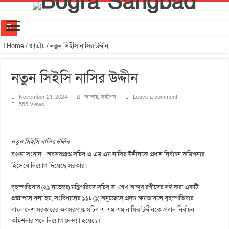
বগুড়ার আঞ্চলিক শ্রম দপ্তরের নবনিযুক্ত উপ-পরিচালককে জেলা লেদ শ্রমিক ইউনিয়নের শুভেচ্ছা বিনিময়
Home
/
জাতীয়
/
নতুন সিইসি নাসির উদ্দীন
বগুড়ায় দাঁড়িয়ে থাকা ট্রাকে অন্য ট্রাকের ধাক্কায় বাবা-ছেলেসহ তিনজন নিহত
নতুন সিইসি নাসির উদ্দীন
বগুড়ায় নিখোঁজ ৭৫ বছরের বৃদ্ধা, থানায় অভিযোগ
অসুস্থ শ্রমিক নেতা মাসুদ মন্ডলকে দেখতে ক্লিনিকে শ্রমিক নেতৃবৃন্দ
November 21, 2024
জাতীয়
,
সর্বশেষ
Leave a comment
555 Views
আদমদীঘিতে শুমারি স্বেচ্ছাসেবী নিয়োগে যোগ্যতার ভিত্তিতে তালিকা প্রকাশ; নির্বাচিতদের আ.লীগ ট্যাগে প্রচা
বগুড়ায় প্রকাশ শৈলীর গৌরবের ২১ বছর উৎসব পা‌লিত
নতুন সিইসি নাসির উদ্দীন
বগুড়ায় দেশীয় সাংস্কৃতিক সংসদের জুলাই ৩৬ সাংস্কৃতিক উৎসব
বগুড়া সংবাদ : অবসরপ্রাপ্ত সচিব এ এম এম নাসির উদ্দীনকে প্রধান নির্বাচন কমিশনার
বগুড়ার কৈচর মৌজায় প্রস্তাবিত শিল্প পার্কের স্থান পরিদর্শন করলেন শিল্পমন্ত্রী
হিসেবে নিয়োগ দিয়েছে সরকার।
দীর্ঘদিন পর নতুন রূপে ফিরছে বগুড়ার ঐতিহাসিক শাকপালা পার্ক
বৃহস্পতিবার (২১ নভেম্বর) মন্ত্রিপরিষদ সচিব ড. শেখ আব্দুর রশীদের সই করা একটি
বগুড়ায় ২০ কোটি টাকার শাহ ফতেহ আলী সেতু উদ্বোধন, সুফল পাবেন ১৬ লাখ মানুষ
প্রজ্ঞাপনে বলা হয়, সংবিধানের ১১৮(১) অনুচ্ছেদে প্রদত্ত ক্ষমতাবলে বৃহস্পতিবার
বাংলাদেশ সরকারের অবসরপ্রাপ্ত সচিব এ এম এম নাসির উদ্দীনকে প্রধান নির্বাচন
কমিশনার পদে নিয়োগ দেওয়া হয়েছে।