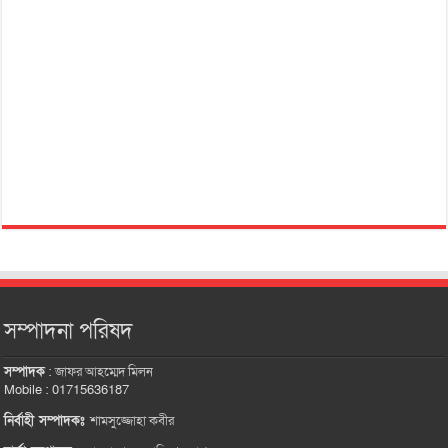
সম্পাদনা পরিষদ
সম্পাদক
:
জাফর আহম্মেদ মিলন
Mobile : 01715636187
নির্বাহী সম্পাদকঃ
শামসুজ্জোহা কবীর