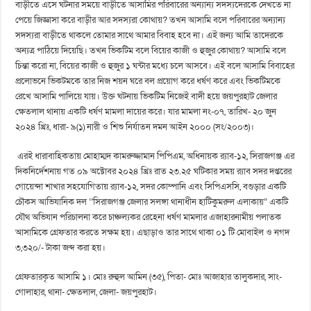
বাড়ীতে এসে ঘটনার সময়ে বাড়ীতে আসামির পরিবারের অন্যান্য সদস্যদেরকে দেখতে না
পেয়ে জিজ্ঞাসা করে বাড়ীর আর সদস্যরা কোথায়? তখন আসামি বলে পরিবারের অন্যান্য
সদস্যরা বাড়ীতে থাকলে তোমার সাথে আমার বিবাহ হবে না। এই জন্য আমি তাদেরকে
অন্যত্র পাঠিয়ে দিয়েছি। তখন ভিকটিম বলে বিয়ের কাজী ও হুজুর কোথায়? আসামি বলে
চিন্তা করো না, বিয়ের কাজী ও হুজুর ১ ঘন্টার মধ্যে চলে আসবে। এই বলে আসামি বিবাহের
প্রলোভনে ভিকটমকে তার নিজ শয়ন ঘরে বল প্রয়োগ করে ধর্ষণ করে এবং ভিকটিমকে
রেখে আসামি পালিয়ে যায়। উক্ত ঘটনায় ভিকটিম নিজেই বাদী হয়ে জয়পুরহাট জেলার
ক্ষেতলাল থানায় একটি ধর্ষণ মামলা দায়ের করে। যার মামলা নং-০৭, তারিখ- ২০ জুন
২০২৪ খ্রিঃ, ধারা- ৯(১) নারী ও শিশু নির্যাতন দমন আইন ২০০০ (সং/২০০৩)।
এরই ধারাবাহিকতায় মোহাম্মদ কামরুজ্জামান পিপিএম, অধিনায়ক র‌্যাব-১২, সিরাজগঞ্জ এর
দিকনির্দেশনায় গত ০৯ অক্টোবর ২০২৪ খ্রিঃ রাত ২৩.২৫ ঘটিকার সময় র‌্যাব সদর দপ্তরের
গোয়েন্দা শাখার সহযোগিতায় র‌্যাব-১২, সদর কোম্পানি এবং সিপিএসসি, বগুড়ার একটি
চৌকস আভিযানিক দল ‘‘সিরাজগঞ্জ জেলার সলঙ্গা থানাধীন হাটিকুমরুল এলাকায়” একটি
যৌথ অভিযান পরিচালনা করে চাঞ্চল্যকর রেহেনা ধর্ষণ মামলার এজাহারনামীয় পলাতক
আসামিকে গ্রেফতার করতে সক্ষম হয়। এছাড়াও তার সাথে থাকা ০১ টি মোবাইল ও নগদ
৩,৩২০/- টাকা জব্দ করা হয়।
গ্রেফতারকৃত আসামি ১। মোঃ রুহুল আমিন (৩৫), পিতা- মোঃ আজাহার তালুকদার, সাং-
গোলাহার, থানা- ক্ষেতলাল, জেলা- জয়পুরহাট।