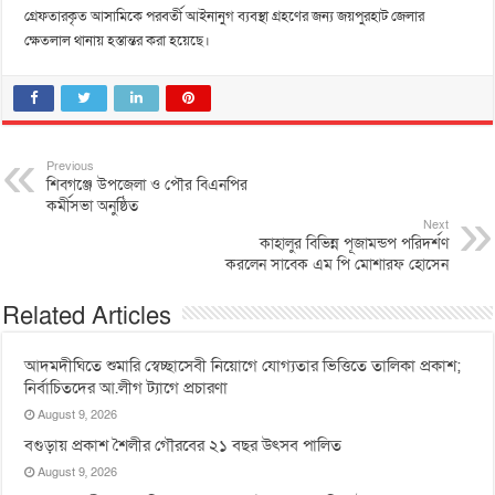
গ্রেফতারকৃত আসামিকে পরবর্তী আইনানুগ ব্যবস্থা গ্রহণের জন্য জয়পুরহাট জেলার
ক্ষেতলাল থানায় হস্তান্তর করা হয়েছে।
Previous
শিবগঞ্জে উপজেলা ও পৌর বিএনপির
কর্মীসভা অনুষ্ঠিত
Next
কাহালুর বিভিন্ন পূজামন্ডপ পরিদর্শণ
করলেন সাবেক এম পি মোশারফ হোসেন
Related Articles
আদমদীঘিতে শুমারি স্বেচ্ছাসেবী নিয়োগে যোগ্যতার ভিত্তিতে তালিকা প্রকাশ;
নির্বাচিতদের আ.লীগ ট্যাগে প্রচারণা
August 9, 2026
বগুড়ায় প্রকাশ শৈলীর গৌরবের ২১ বছর উৎসব পা‌লিত
August 9, 2026