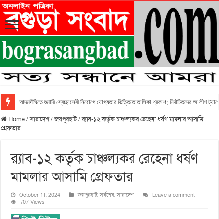
আদমদীঘিতে শুমারি স্বেচ্ছাসেবী নিয়োগে যোগ্যতার ভিত্তিতে তালিকা প্রকাশ; নির্বাচিতদের আ.লীগ ট্যাগে
Home
/
সারাদেশ
/
জয়পুরহাট
/
র‌্যাব-১২ কর্তৃক চাঞ্চল্যকর রেহেনা ধর্ষণ মামলার আসামি
গ্রেফতার
র‌্যাব-১২ কর্তৃক চাঞ্চল্যকর রেহেনা ধর্ষণ
মামলার আসামি গ্রেফতার
October 11, 2024
জয়পুরহাট
,
সর্বশেষ
,
সারাদেশ
Leave a comment
707 Views