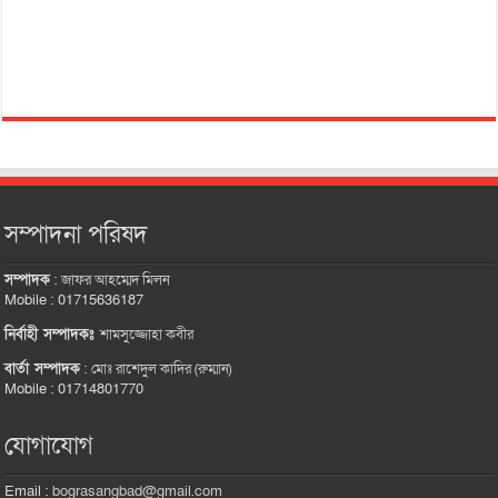
সম্পাদনা পরিষদ
সম্পাদক
:
জাফর আহম্মেদ মিলন
Mobile : 01715636187
নির্বাহী সম্পাদকঃ
শামসুজ্জোহা কবীর
বার্তা সম্পাদক
:
মোঃ রাশেদুল কাদির (রুম্মান)
Mobile : 01714801770
যোগাযোগ
Email :
bograsangbad@gmail.com