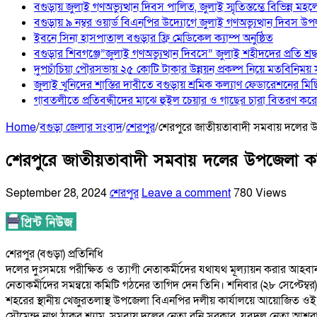
বগুড়ায় জুলাই গণঅভ্যুত্থান দিবস পালিত, জুলাই স্মৃতিস্তম্ভে বিভিন্ন মহলে
বগুড়ায় ৯ নম্বর ওয়ার্ড বিএনপির উদ্যোগে জুলাই গণঅভ্যুত্থান দিবস উপ
ইবনে সিনা হাসপাতাল বগুড়ার ফ্রি মেডিকেল ক্যাম্প অনুষ্ঠিত
বগুড়ার শিবগঞ্জে”জুলাই গণঅভ্যুত্থান দিবসে” জুলাই শহীদদের প্রতি শ্
দুপচাঁচিয়া পৌরসভায় ২৫ কোটি টাকার উন্নয়ন প্রকল্প নিয়ে মতবিনিময়
জুলাই খুনিদের শাস্তির দাবীতে বগুড়ায় শ্রমিক কল্যাণ ফেডারেশনের মি
‎গাবতলীতে প্রতিবন্ধীদের মাঝে হুইল ‎চেয়ার ও গাছের চারা বিতরণ করেন
Home
/
বগুড়া জেলার সংবাদ
/
শেরপুর
/
শেরপুরে জাতীয়তাবাদী সমবায় দলের 
শেরপুরে জাতীয়তাবাদী সমবায় দলের উপজেলা ক
September 28, 2024
শেরপুর
Leave a comment
780 Views
শেরপুর (বগুড়া) প্রতিনিধি
দলের দুঃসময়ে পরীক্ষিত ও ত্যাগী নেতাকর্মীদের যথাযথ মূল্যায়ন করার আহব
নেতাকর্মীদের সমন্বয়ে কমিটি গঠনের তাগিদ দেন তিনি। শনিবার (২৮ সেপ্টেম
শহরের স্থানীয় খেজুরতলাস্থ উপজেলা বিএনপির দলীয় কার্যালয়ে আয়োজিত ওই 
সৌমেন্দ্র নাথ ঠাকুর শ্যাম, সমবায় দলের নেতা রনি সরকার, যুবদল নেতা আশরাফুদ