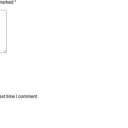
 marked
*
ext time I comment.