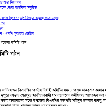
র শ্রদ্ধা নিবেদন
লক্ষে দোয়া মাহফিল অনুষ্ঠিত
রদ্ধান্জলি নিবেদন,মাগফিরাত কামনা করে দোয়া
 সভা
ছিল
 ‎- এমপি সুরাইয়া জেরিন
উপজেলা কমিটি গঠন
মিটি গঠন
ান জানিয়েছেন বিএনপির কেন্দ্রীয় নির্বাহী কমিটির সদস্য কেএম মাহবুবার রহ
্বর) দুপুরে বগুড়ার শেরপুরে জাতীয়তাবাদী সমবায় দলের কর্মীসভার আয়োজন করা
সভায় অন্যান্যদের মধ্যে উপজেলা বিএনপির সভাপতি শহিদুল ইসলাম বাবলু, সা
্দৌলা মামুন, শাহাবুল করিম প্রমূখ বক্তব্য রাখেন।