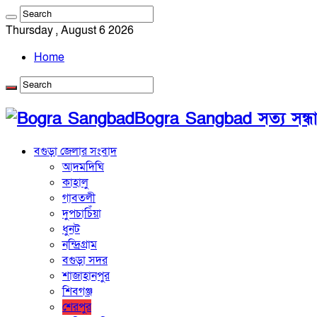
Thursday , August 6 2026
Home
Bogra Sangbad সত্য সন্ধ
বগুড়া জেলার সংবাদ
আদমদিঘি
কাহালু
গাবতলী
দুপচাচিঁয়া
ধুনট
নন্দ্রিগ্রাম
বগুড়া সদর
শাজাহানপুর
শিবগঞ্জ
শেরপুর