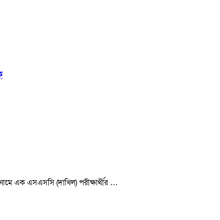
ক
 নামে এক এসএসসি (দাখিল) পরীক্ষার্থীর …