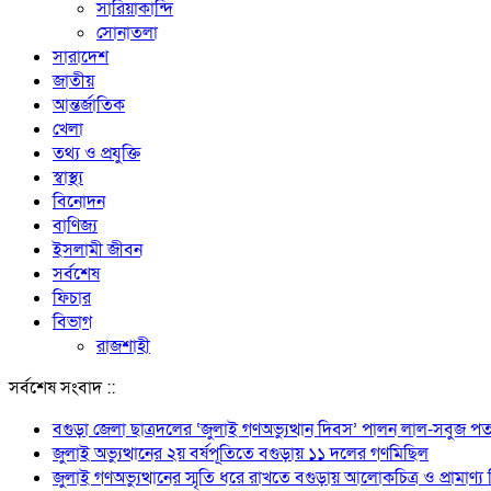
সারিয়াকান্দি
সোনাতলা
সারাদেশ
জাতীয়
আন্তর্জাতিক
খেলা
তথ্য ও প্রযুক্তি
স্বাস্থ্য
বিনোদন
বাণিজ্য
ইসলামী জীবন
সর্বশেষ
ফিচার
বিভাগ
রাজশাহী
সর্বশেষ সংবাদ ::
বগুড়া জেলা ছাত্রদলের ‘জুলাই গণঅভ্যুত্থান দিবস’ পালন লাল-সবুজ পত
জুলাই অভ্যুত্থানের ২য় বর্ষপূতিতে বগুড়ায় ১১ দলের গণমিছিল
জুলাই গণঅভ্যুত্থানের স্মৃতি ধরে রাখতে বগুড়ায় আলোকচিত্র ও প্রামাণ্য ভি