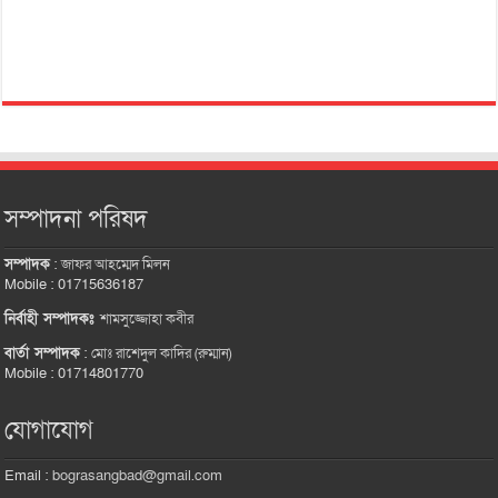
সম্পাদনা পরিষদ
সম্পাদক
:
জাফর আহম্মেদ মিলন
Mobile : 01715636187
নির্বাহী সম্পাদকঃ
শামসুজ্জোহা কবীর
বার্তা সম্পাদক
:
মোঃ রাশেদুল কাদির (রুম্মান)
Mobile : 01714801770
যোগাযোগ
Email :
bograsangbad@gmail.com