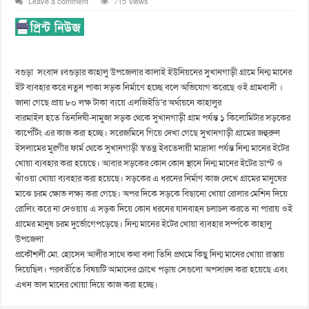
Leave a comment
715 Views
বগুড়া সংবাদ ঃবগুড়ার কাহালু উপজেলার কালাই ইউনিয়নের সুখানগাড়ী গ্রামে নিন্ম মানের
ইট ব্যবহার করে নতুন পাকা সড়ক নির্মাণে হচ্ছে বলে অভিযোগ করেছে ওই গ্রামবাসী ।
জানা গেছে প্রায় ৮০ লক্ষ টাকা ব্যয়ে এলজিইডি’র অর্থায়নে কাহালুর
বারমাইল হতে তিনদিঘী-নামুজা সড়ক থেকে সুখানগাড়ী গ্রাম পর্যন্ত ১ কিলোমিটার সড়কের
কার্পেটিং এর কাজ করা হচ্ছে। সরেজমিনে গিয়ে দেখা গেছে সুখানগাড়ী গ্রামের জহুরুল
ইসলামের মুরগীর ফার্ম থেকে সুখানগাড়ী স্বতন্ত্র ইবতেদায়ী মাদ্রাসা পর্যন্ত নিন্ম মানের ইটের
খোয়া ব্যবহার করা হয়েছে। আবার সড়কের কোন কোন স্থানে নিন্ম মানের ইটের ডাস্ট ও
ঝাঁওয়া খোয়া ব্যবহার করা হয়েছে। সড়কের এ ধরনের নির্মাণ কাজ দেখে গ্রামের মানুষের
মাঝে চরম ক্ষোভ লক্ষ্য করা গেছে। অপর দিকে সড়কে বিছানো খোয়া রোলার মেশিন দিয়ে
রোলিং করে না দেওয়ায় এ সড়ক দিয়ে কোন ধরনের যানবাহন চলাচল করতে না পারায় ওই
গ্রামের মানুষ চরম দুর্ভোগেপড়েছে। নিন্ম মানের ইটের খোয়া ব্যবহার সর্ম্পকে কাহালু
উপজেলা
প্রকৌশলী মো. হোসেন আলীর সাথে কথা বলা তিনি প্রথমে কিছু নিন্ম মানের খোয়া রাস্তায়
দিয়েছিল। পরবর্তীতে বিষয়টি আমাদের চোখে পড়ায় সেগুলো অপসারন করা হয়েছে এবং
এখন ভাল মানের খোয়া দিয়ে কাজ করা হচ্ছে।