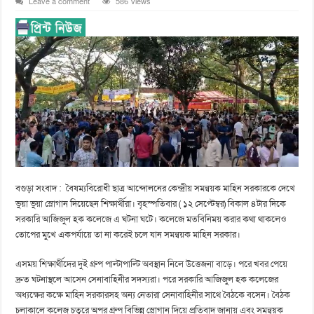
Leave a comment
586 Views
বগুড়া সংবাদ : বৈষম্যবিরোধী ছাত্র আন্দোলনের কেন্দ্রীয় সমন্বয়ক মাহিন সরকারকে দেখে
ভুয়া ভুয়া স্লোগান দিয়েছেন শিক্ষার্থীরা। বৃহস্পতিবার ( ১২ সেপ্টেম্বর) বিকাল ৪টার দিকে
সরকারি আজিজুল হক কলেজে এ ঘটনা ঘটে। কলেজে মতবিনিময় করার কথা থাকলেও
তোপের মুখে একপর্যায়ে তা না করেই চলে যান সমন্বয়ক মাহিন সরকার।
এসময় শিক্ষার্থীদের দুই গ্রুপ পাল্টাপাল্টি অবস্থান নিলে উত্তেজনা বাড়ে। পরে খবর পেয়ে
দ্রুত ঘটনাস্থলে আসেন সেনাবাহিনীর সদস্যরা। পরে সরকারি আজিজুল হক কলেজের
অধ্যক্ষের কক্ষে মাহিন সরকারসহ অন্য নেতারা সেনাবাহিনীর সাথে বৈঠকে বসেন। বৈঠক
চলাকালে কলেজ চত্বরে অপর গ্রুপ বিভিন্ন স্লোগান দিয়ে প্রতিবাদ জানায় এবং সমন্বয়ক