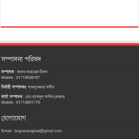
সম্পাদনা পরিষদ
সম্পাদক
:
জাফর আহম্মেদ মিলন
Mobile : 01715636187
নির্বাহী সম্পাদকঃ
শামসুজ্জোহা কবীর
বার্তা সম্পাদক
:
মোঃ রাশেদুল কাদির (রুম্মান)
Mobile : 01714801770
যোগাযোগ
Email :
bograsangbad@gmail.com