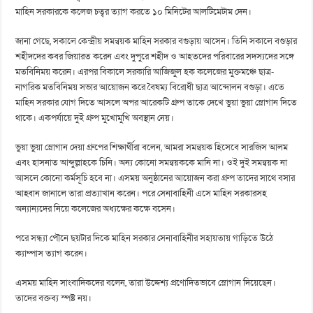
মাহিন সরকারকে কলেজ চত্বর ত্যাগ করতে ১০ মিনিটের আলটিমেটাম দেন।
জানা গেছে, সকালে কেন্দ্রীয় সমন্বয়ক মাহিন সরকার বগুড়ায় আসেন। তিনি সকালে বগুড়ার
শহীদদের কবর জিয়ারত করেন এবং দুপুরে শহীদ ও আহতদের পরিবারের সদস্যদের সঙ্গে
মতবিনিময় করেন। এরপর বিকালে সরকারি আজিজুল হক কলেজের মুক্তমঞ্চে ছাত্র-
নাগরিক মতবিনিময় সভার আয়োজন করে বৈষম্য বিরোধী ছাত্র আন্দোলন বগুড়া। এতে
মাহিন সরকার যোগ দিতে আসলে অপর আরেকটি গ্রুপ তাকে দেখে ভুয়া ভুয়া স্লোগান দিতে
থাকে। একপর্যায়ে দুই গ্রুপ মুখোমুখি অবস্থান নেয়।
ভুয়া ভুয়া স্লোগান দেয়া গ্রুপের শিক্ষার্থীরা বলেন, আমরা সমন্বয়ক হিসেবে সারজিস আলম
এবং হাসনাত আব্দুল্লাহকে চিনি। অন্য কোনো সমন্বয়ককে মানি না। ওই দুই সমন্বয়ক না
আসলে কোনো কর্মসূচি হবে না। এসময় অনুষ্ঠানের আয়োজন করা গ্রুপ তাদের সাথে বসার
আহ্বান জানালে তারা প্রত্যাখান করেন। পরে সেনাবাহিনী এসে মাহিন সরকারসহ
অন্যান্যদের নিয়ে কলেজের অধ্যক্ষের কক্ষে বসেন।
পরে সন্ধ্যা পৌনে ছয়টার দিকে মাহিন সরকার সেনাবাহিনীর সহায়তায় গাড়িতে উঠে
ক্যাম্পাস ত্যাগ করেন।
এসময় মাহিন সাংবাদিকদের বলেন, তারা উদ্দেশ্য প্রণোদিতভাবে স্লোগান দিয়েছেন।
তাদের বক্তব্য স্পষ্ট নয়।