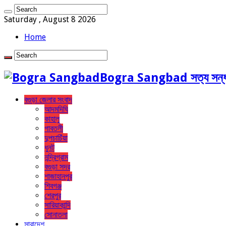
Saturday , August 8 2026
Home
Bogra Sangbad সত্য সন্ধ
বগুড়া জেলার সংবাদ
আদমদিঘি
কাহালু
গাবতলী
দুপচাচিঁয়া
ধুনট
নন্দ্রিগ্রাম
বগুড়া সদর
শাজাহানপুর
শিবগঞ্জ
শেরপুর
সারিয়াকান্দি
সোনাতলা
সারাদেশ