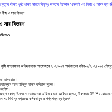
 মৃত্যুর ঘটনায় ধুনট থানার সামনে বিক্ষুদ্ধ জনতার বিক্ষোভ ‘এসআই এর বিচার ও আদম ব্যাপার
্যে বীজ ও সার বিতরণ
জ ও সার বিতরণ
Views
নে কৃষি সম্প্রসারণ অধিদপ্তরের আয়োজনে ২০২৩-২৪ অর্থবছরের খরিপ-২/২০২৪-২৫ মৌসুমে প
মেরিনা আফরোজ।
চেয়ারম্যান আল হাসিবুল হাসান কবিরাজ সুরুজ।
 ফেরদৌস।
 আছমা বেগম, উপজেলা সমাজসেবা অফিসার মো. আবিদুর রহমান, বীরকেদার ইউ পি চেয়ারম্যান
 বিভিন্ন দপ্তরের কর্মকর্তাবৃন্দ ও গণ্যমান্য ব্যক্তিবর্গ।