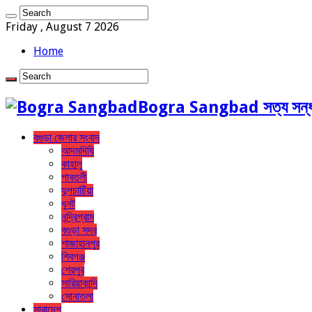
Friday , August 7 2026
Home
Bogra Sangbad সত্য সন্ধ
বগুড়া জেলার সংবাদ
আদমদিঘি
কাহালু
গাবতলী
দুপচাচিঁয়া
ধুনট
নন্দ্রিগ্রাম
বগুড়া সদর
শাজাহানপুর
শিবগঞ্জ
শেরপুর
সারিয়াকান্দি
সোনাতলা
সারাদেশ