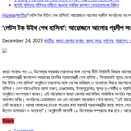
জুলাই খুনিদের শাস্তির দাবীতে বগুড়ায় শ্রমিক কল্যাণ ফেডারেশনের মিছিল
Home
/
জাতীয়
/
‘লেটস টক উইথ শেখ হাসিনা’: আয়োজনে আলোর প্রদীপ সংগঠনের অংশগ
‘লেটস টক উইথ শেখ হাসিনা’: আয়োজনে আলোর প্রদীপ স
December 24, 2023
জাতীয়
,
বগুড়া জেলার সংবাদ
,
বগুড়া সদর
,
সর্বশেষ
,
সারাদেশ
,
বগুড়া সংবাদঃ গত ২২ ডিসেম্বর শুক্রবার তরুণদের সঙ্গে দেশের নীতি নির্ধারণী বিষয়ক আল
গণপ্রজাতন্ত্রী বাংলাদেশ সরকারের মাননীয় প্রধানমন্ত্রী শেখ হাসিনা। সিআরআই সূত্র থে
টক উইথ শেখ হাসিনা’ অনুষ্ঠানে তরুণদের সঙ্গে দেশের ভবিষ্যৎ ও অন্যান্য বিষয়ে আলোচনা 
হাসিনা। দেশ গঠনেএগিয়ে আসা তরুণ, চেঞ্জমেকার, ইনফ্লুয়েন্সার, ক্ষুদ্র নৃ-গোষ্ঠীর ও প্রান্
অনুষ্ঠানে অংশগ্রহণ করেন। এই আয়োজনে বগুড়া জেলার আলোকিত সামাজিক সংগঠন আলোর 
আহসান কবির। সংগঠনের চেয়ারম্যান এম এম মেহেরুল আয়োজন শেষে জানান, “এই আয়োজন আমা
নোট করেছেন। আমরা আমাদের চাওয়া পাওয়ার কথা সরাসরি প্রধানমন্ত্রীর কাছে বলতে পেরে
ছিলেন অসাধারণ ও অন্যন্য”। অনুষ্ঠানটি আগামী ২৮ ডিসেম্বর সম্প্রচার করা হবে। আয়
Share