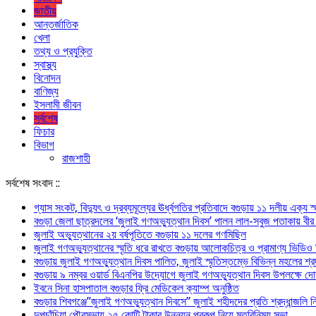
জাতীয়
আন্তর্জাতিক
খেলা
তথ্য ও প্রযুক্তি
স্বাস্থ্য
বিনোদন
বাণিজ্য
ইসলামী জীবন
সর্বশেষ
ফিচার
বিভাগ
রাজশাহী
সর্বশেষ সংবাদ ::
গ্যাস সংকট, বিদ্যুৎ ও দ্রব্যমূল্যের ঊর্ধ্বগতির প্রতিবাদে বগুড়ায় ১১ দলীয় এক্য স
বগুড়া জেলা ছাত্রদলের ‘জুলাই গণঅভ্যুত্থান দিবস’ পালন লাল-সবুজ পতাকায় বীর শহ
জুলাই অভ্যুত্থানের ২য় বর্ষপূতিতে বগুড়ায় ১১ দলের গণমিছিল
জুলাই গণঅভ্যুত্থানের স্মৃতি ধরে রাখতে বগুড়ায় আলোকচিত্র ও প্রামাণ্য ভিডিও চি
বগুড়ায় জুলাই গণঅভ্যুত্থান দিবস পালিত, জুলাই স্মৃতিস্তম্ভে বিভিন্ন মহলের শ্র
বগুড়ায় ৯ নম্বর ওয়ার্ড বিএনপির উদ্যোগে জুলাই গণঅভ্যুত্থান দিবস উপলক্ষে দোয
ইবনে সিনা হাসপাতাল বগুড়ার ফ্রি মেডিকেল ক্যাম্প অনুষ্ঠিত
বগুড়ার শিবগঞ্জে”জুলাই গণঅভ্যুত্থান দিবসে” জুলাই শহীদদের প্রতি শ্রদ্ধান্জলি
দুপচাঁচিয়া পৌরসভায় ২৫ কোটি টাকার উন্নয়ন প্রকল্প নিয়ে মতবিনিময় সভা