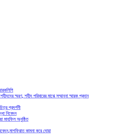
্মারকলিপি
ীদদের স্মরণ, শহীদ পরিবারের মাঝে সম্মাননা স্মারক প্রদান
ত্র প্রদর্শনী
দ্ধা নিবেদন
়া মাহফিল অনুষ্ঠিত
 নিবেদন,মাগফিরাত কামনা করে দোয়া