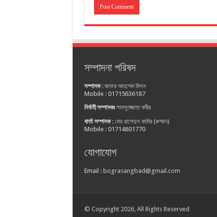
সম্পাদনা পরিষদ
সম্পাদক
:
জাফর আহম্মেদ মিলন
Mobile : 01715636187
নির্বাহী সম্পাদকঃ
শামসুজ্জোহা কবীর
বার্তা সম্পাদক
:
মোঃ রাশেদুল কাদির (রুম্মান)
Mobile : 01714801770
যোগাযোগ
Email :
bograsangbad@gmail.com
© Copyright 2026, All Rights Reserved