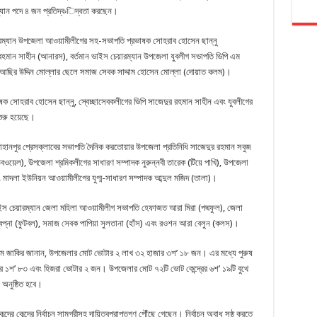
্যান পদে ৪ জন প্রতিদ্ব›িদ্বতা করছেন।
েয়ারম্যান উপজেলা আওয়ামীলীগের সহ-সভাপতি প্রভাষক সোহরাব হোসেন ছান্নু
রহমান সাহীন (আনারস), বর্তমান ভাইস চেয়ারম্যান উপজেলা যুবলীগ সভাপতি ভিপি এম
ছির উদ্দিন মোল্লার ছেলে সমাজ সেবক সাদ্দাম হোসেন মোল্লা (দোয়াত কলম)।
াষক সোহরাব হোসেন ছান্নু, স্বেচ্ছাসেবকলীগের ভিপি সাজেদুর রহমান সাহীন এবং যুবলীগের
শুরু হয়েছে।
াজাহানপুর প্রেসক্লাবের সভাপতি দৈনিক করতোয়ার উপজেলা প্রতিনিধি সাজেদুর রহমান সবুজ
য়েল), উপজেলা শ্রমিকলীগের সাধারণ সম্পাদক নুরুন্নবী তারেক (টিয়ে পাখি), উপজেলা
 মাদলা ইউনিয়ন আওয়ামীলীগের যুগ্ম-সাধারণ সম্পাদক আব্দুল মজিদ (তালা)।
 ভাইস চেয়ারম্যান জেলা মহিলা আওয়ামীলীগ সভাপতি হেফাজত আরা মিরা (পদ্মফুল), জেলা
্বপ্না (ফুটবল), সমাজ সেবক পাপিয়া সুলতানা (হাঁস) এবং রওশন আরা বেলুন (কলস)।
এএইচএম জাকির জানান, উপজেলার মোট ভোটার ২ লাখ ৩২ হাজার ৩শ’ ১৮ জন। এর মধ্যে পুরুষ
র ১শ’ ৮৩ এবং হিজরা ভোটার ২ জন। উপজেলার মোট ৭২টি ভোট কেন্দ্রের ৬শ’ ১৯টি বুথে
 অনুষ্ঠিত হবে।
্রে কেন্দ্রে নির্বাচন সামগ্রীসহ দায়িত্বপ্রাপ্তগণ পৌঁছে গেছেন। নির্বাচন অবাধ সুষ্ঠ করতে