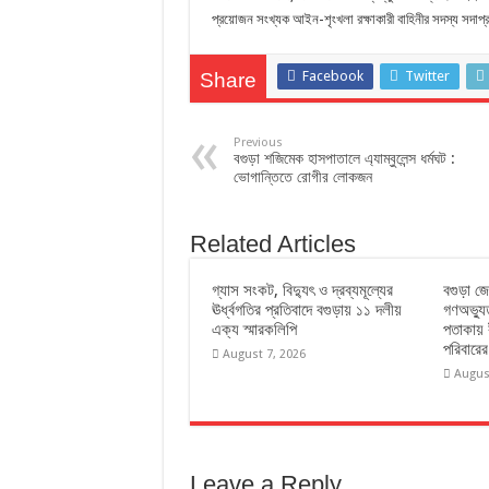
প্রয়োজন সংখ্যক আইন-শৃংখলা রক্ষাকারী বাহিনীর সদস্য সদাপ্রস্ত
Facebook
Twitter
Share
Previous
বগুড়া শজিমেক হাসপাতালে এ্যাম্বুলেন্স ধর্মঘট :
ভোগান্তিতে রোগীর লোকজন
Related Articles
গ্যাস সংকট, বিদ্যুৎ ও দ্রব্যমূল্যের
বগুড়া জ
ঊর্ধ্বগতির প্রতিবাদে বগুড়ায় ১১ দলীয়
গণঅভ্যু
এক্য স্মারকলিপি
পতাকায় 
পরিবারের
August 7, 2026
Augus
Leave a Reply