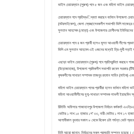
ভাইস চেয়ারম্যান (পুরুষ) পদে ৫ জন এবং মহিলা ভাইস চেয়ারম
চেয়ারম্যান পদে প্রতিদ্ব›িদ্বতা করছেন বর্তমান উপজেলা চ
(মটরসাইকেল), জেলা স্বেচ্ছাসেবকলীগ সভাপতি ভিপি সাজেদুর 
সুলতান আহম্মেদ (ঘোড়া) এবং উপজেলার চোপীনগর ইউনিয়নের আ
চেয়ারম্যান পদে ৪ জন প্রার্থী হলেও মূলত আওয়ামী লীগের প্রভ
ভিপি এম সুলতান আহমেদ এই ৩জনের মধ্যেই ত্রি-মুখী লড়াই 
এছাড়া ভাইস চেয়ারম্যান (পুরুষ) পদে প্রতিদ্বন্দিতা করছেন শ
(উড়োজাহাজ), উপজেলা শ্রমিকলীগ সভাপতি রুবেল সরকার (টিউবও
কৃষকলীগের সাধারণ সম্পাদক তাজনুর রহমান সাহিন (মাইক) এবং
মহিলা ভাইস চেয়ারম্যান পদের প্রার্থীরা হলেন বর্তমান মহিলা
মহিলা আওয়ামীলীগের যুগ্ম-সাধারণ সম্পাদক লাভলী ইয়াছমিন স
রিটার্নিং অফিসার শাজাহানপুর উপজেলা নির্বাচন কর্মকর্তা 
ভোটার ১ লাখ ১৫ হাজার ১শ’ ৩৩, নারী ভোটার ১ লাখ ১৭ হাজা
আগামীকাল বুধবার সকাল ৮ থেকে বিকেল ৪টা পর্যন্ত ভোট গ্রহন
তিনি আরো জানান, নির্বাচনের সকল প্রস্তুতি সম্পন্ন হয়েছে। কেন্দ