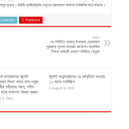
ুত রয়েছে। নির্বাহী ম্যাজিষ্ট্রেটের নেতৃত্বে ভ্রাম্যমান আদালত সার্বক্ষনিক মাঠে থাকবেন।
LinkedIn
Pinterest
Next
নব-নির্বাচিত কাহালু উপজেলা চেয়ারম্যন
সুরুজকে ফুলেল শুভেচ্ছা জানালেন মাধ্যমিক
শিক্ষক-কর্মচারী কল্যাণ সমিতির নেতৃবন্দ
েলা ছাত্রদলের ‘জুলাই
জুলাই অভ্যুত্থানের ২য় বর্ষপূতিতে বগুড়ায়
ত্থান দিবস’ পালন লাল-সবুজ
১১ দলের গণমিছিল
বীর শহীদদের স্মরণ, শহীদ
August 6, 2026
 মাঝে সম্মাননা স্মারক প্রদান
t 6, 2026