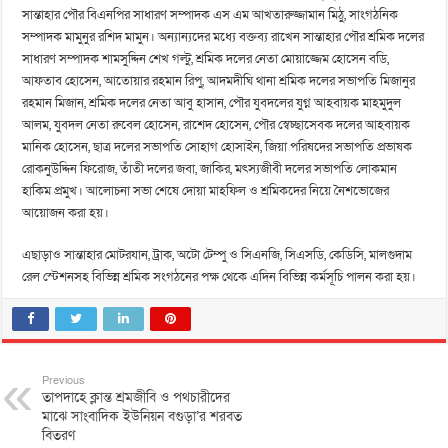
সান্তাহার পৌর বিএনপির সাধারণ সম্পাদক এস এম আখতারুজ্জামান মিঠু, সাংগঠনিক
সম্পাদক মামুনুর রশিদ মামুন। অন্যান্যদের মধ্যে বক্তব্য রাখেন সান্তাহার পৌর শ্রমিক দলের
সাধারণ সম্পাদক শামসুদ্দিন শেখ গল্টু, শ্রমিক দলের নেতা মোয়াজ্জেম হোসেন বডি,
আফতাব হোসেন, আতোয়ার রহমান রিপু, আদমদীঘি থানা শ্রমিক দলের সভাপতি মিজানুর
রহমান মিজান, শ্রমিক দলের নেতা আবু হাসান, পৌর যুবদলের যুগ্ন আহবায়ক মাহমুদুল
আলম, যুবদল নেতা রুবেল হোসেন, রাশেদ হোসেন, পৌর স্বেচ্ছাসেবক দলের আহবায়ক
মানিক হোসেন, ছাত্র দলের সভাপতি সোহাগ হোসাইন, জিয়া পরিষদের সভাপতি প্রভাষক
রোকনুউদ্দিন ফিরোজ, তাঁতী দলের জবা, জাকির, মৎস্যজীবী দলের সভাপতি লোকমান
হাকিম প্রমুখ। আলোচনা সভা শেষে দোয়া মাহফিল ও শ্রমিকদের নিয়ে নৈশভোজের
আয়োজন করা হয়।
এছাড়াও সান্তাহার মোটরযান, ট্রাক, অটো টেম্পু ও সিএনজি, সিএসডি, কেডিসি, মালগুদাম
রেল স্টেশনসহ বিভিন্ন শ্রমিক সংগঠনের পক্ষ থেকে এদিন বিভিন্ন কর্মসূচি পালন করা হয়।
Previous
তাপদাহে ক্লান্ত শ্রমজীবি ও পথচারীদের
মাঝে সাংবাদিক ইউনিয়ন বগুড়া’র শরবত
বিতরণ