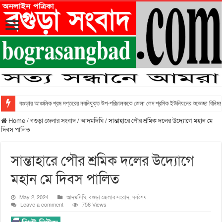
বগুড়ার আঞ্চলিক শ্রম দপ্তরের নবনিযুক্ত উপ-পরিচালককে জেলা লেদ শ্রমিক ইউনিয়নের শুভেচ্ছা বিনিময
Home
/
বগুড়া জেলার সংবাদ
/
আদমদিঘি
/
সান্তাহারে পৌর শ্রমিক দলের উদ্যোগে মহান মে
দিবস পালিত
সান্তাহারে পৌর শ্রমিক দলের উদ্যোগে
মহান মে দিবস পালিত
May 2, 2024
আদমদিঘি
,
বগুড়া জেলার সংবাদ
,
সর্বশেষ
Leave a comment
756 Views