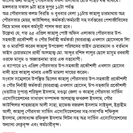
কালের জন্য কাহালু পৌরসভার সকল এলাকার রোড লাইট বন্ধ থাকবে।
মঙ্গলবার সকাল ৯টা হতে দুপুর ১২টা পর্যন্ত
অত্র পৌরসভায় কলম বিরতি ও বুধবার বেলা ১১টায় কাহালু চারমাথায় অত্র
পৌরসভার মেয়র, কাউন্সিলর, কর্মকর্তা/কর্মচারী সহ সর্বস্তরের পেশাজীবিদের
নিয়ে মানব বন্ধন কর্মসুচী পালন করা হবে।
উল্লেখ্য যে, গত ২৫ এপ্রিল কাহালু পোষ্ট অফিস এলাকায় পৌরসভার উপ-
সহকারী প্রকৌশলী ও পৌর নির্বাহী কর্মকর্তা (ভারপ্রাপ্ত) এখলাস হোসেনকে লাি
ত ও মারপিট করেন কাহালু উপজেলা পরিষদের ভাইস চেয়ারম্যান ও বর্তমান
ভাইস চেয়ারম্যান প্রার্থী আলহাজ্ব মো. আব্দুর রশিদ লালুর ছেলে মাসুম রব্বানী
ওরফে মাসুম ও অজ্ঞাতনামা তার এক সহযোগী।
এ ব্যাপারে ২৭ এপ্রিল পৌরসভার উপ-সহকারী প্রকৌশলী এখলাস হোসেন
বাদী হয়ে কাহালু থানায় একটি মামলা দায়ের করেন।
সংবাদ সম্মেলনে উপস্থিত ছিলেন কাহালু পৌরসভার উপ-সহকারী প্রকৌশলী
ও পৌর নির্বাহী কর্মকর্তা (ভারপ্রাপ্ত) এখলাস হোসেন, উপ-সহকারি প্রকৌশলী
(ওয়াটার সুপার) শরিফুল ইসলাম, বগুড়া জেলা ও কাহালু পৌরসভা সার্ভিস
এসোসিয়েশনের সাধারণ সম্পাদক আলহাজ্ব ফখরুল ইসলাম, পৌর
কাউন্সিলর শাহজাহান আলী সাহা, হাফেজ নজরুল ইসলাম সাইফুল, ইব্রাহীম
আলী, কাহালু পৌরসভা সার্ভিস এসোসিয়েশনের সহ-সভাপতি শফিকুল
ইসলাম, কোষাধ্যক্ষ রফিকুল ইসলাম লিটন সহ অত্র সার্ভিস এসোসিয়েশনের
অন্যান্য নেতৃবৃন্দ এবং কর্মচারীবৃন্দ।