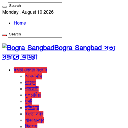
Monday , August 10 2026
Home
Bogra Sangbad সত্য
সন্ধানে আমরা
বগুড়া জেলার সংবাদ
আদমদিঘি
কাহালু
গাবতলী
দুপচাচিঁয়া
ধুনট
নন্দ্রিগ্রাম
বগুড়া সদর
শাজাহানপুর
শিবগঞ্জ