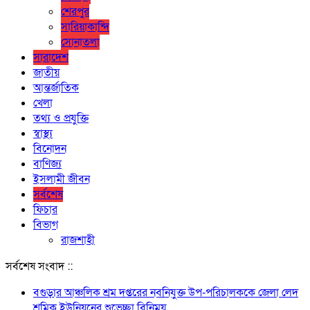
শেরপুর
সারিয়াকান্দি
সোনাতলা
সারাদেশ
জাতীয়
আন্তর্জাতিক
খেলা
তথ্য ও প্রযুক্তি
স্বাস্থ্য
বিনোদন
বাণিজ্য
ইসলামী জীবন
সর্বশেষ
ফিচার
বিভাগ
রাজশাহী
সর্বশেষ সংবাদ ::
বগুড়ার আঞ্চলিক শ্রম দপ্তরের নবনিযুক্ত উপ-পরিচালককে জেলা লেদ
শ্রমিক ইউনিয়নের শুভেচ্ছা বিনিময়