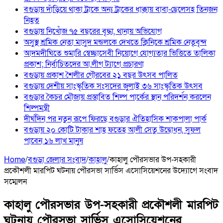
বগুড়ায় দাঁড়িয়ে থাকা ট্রাকে অন্য ট্রাকের ধাক্কায় বাবা-ছেলেসহ তিনজন
নিহত
বগুড়ায় নিখোঁজ ৭৫ বছরের বৃদ্ধা, থানায় অভিযোগ
অসুস্থ শ্রমিক নেতা মাসুদ মন্ডলকে দেখতে ক্লিনিকে শ্রমিক নেতৃবৃন্দ
আদমদীঘিতে শুমারি স্বেচ্ছাসেবী নিয়োগে যোগ্যতার ভিত্তিতে তালিকা
প্রকাশ; নির্বাচিতদের আ.লীগ ট্যাগে প্রচারণা
বগুড়ায় প্রকাশ শৈলীর গৌরবের ২১ বছর উৎসব পা‌লিত
বগুড়ায় দেশীয় সাংস্কৃতিক সংসদের জুলাই ৩৬ সাংস্কৃতিক উৎসব
বগুড়ার কৈচর মৌজায় প্রস্তাবিত শিল্প পার্কের স্থান পরিদর্শন করলেন
শিল্পমন্ত্রী
দীর্ঘদিন পর নতুন রূপে ফিরছে বগুড়ার ঐতিহাসিক শাকপালা পার্ক
বগুড়ায় ২০ কোটি টাকার শাহ ফতেহ আলী সেতু উদ্বোধন, সুফল
পাবেন ১৬ লাখ মানুষ
Home
/
বগুড়া জেলার সংবাদ
/
কাহালু
/
কাহালু পৌরসভার উপ-সহকারী
প্রকৌশলী মারপিট ঘটনায় পৌরসভা সার্ভিস এসোসিয়েশনের উদ্যোগে সংবাদ
সম্মেলন
কাহালু পৌরসভার উপ-সহকারী প্রকৌশলী মারপিট
ঘটনায় পৌরসভা সার্ভিস এসোসিয়েশনের