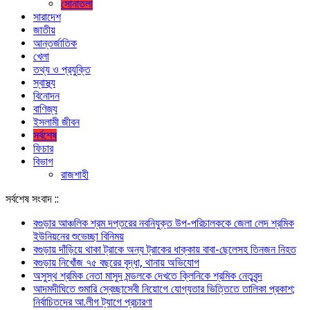
সোনাতলা
সারাদেশ
জাতীয়
আন্তর্জাতিক
খেলা
তথ্য ও প্রযুক্তি
স্বাস্থ্য
বিনোদন
বাণিজ্য
ইসলামী জীবন
সর্বশেষ
ফিচার
বিভাগ
রাজশাহী
সর্বশেষ সংবাদ ::
বগুড়ার আঞ্চলিক শ্রম দপ্তরের নবনিযুক্ত উপ-পরিচালককে জেলা লেদ শ্রমিক
ইউনিয়নের শুভেচ্ছা বিনিময়
বগুড়ায় দাঁড়িয়ে থাকা ট্রাকে অন্য ট্রাকের ধাক্কায় বাবা-ছেলেসহ তিনজন নিহত
বগুড়ায় নিখোঁজ ৭৫ বছরের বৃদ্ধা, থানায় অভিযোগ
অসুস্থ শ্রমিক নেতা মাসুদ মন্ডলকে দেখতে ক্লিনিকে শ্রমিক নেতৃবৃন্দ
আদমদীঘিতে শুমারি স্বেচ্ছাসেবী নিয়োগে যোগ্যতার ভিত্তিতে তালিকা প্রকাশ;
নির্বাচিতদের আ.লীগ ট্যাগে প্রচারণা