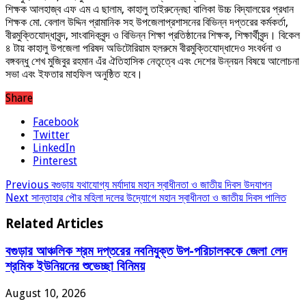
শিক্ষক আলহাজ্ব এফ এম এ ছালাম, কাহালু তাইরুন্নেছা বালিকা উচ্চ বিদ্যালয়ের প্রধান
শিক্ষক মো. বেলাল উদ্দিন প্রামানিক সহ উপজেলাপ্রশাসনের বিভিন্ন দপ্তরের কর্মকর্তা,
বীরমুক্তিযোদ্ধাবৃন্দ, সাংবাদিকবৃন্দ ও বিভিন্ন শিক্ষা প্রতিষ্ঠানের শিক্ষক, শিক্ষার্থীবৃন্দ। বিকেল
৪ টায় কাহালু উপজেলা পরিষদ অডিটোরিয়াম হলরুমে বীরমুক্তিযোদ্ধাদেও সংবর্ধনা ও
বঙ্গবন্ধু শেখ মুজিবুর রহমান এঁর ঐতিহাসিক নেতৃত্বে এবং দেশের উন্নয়ন বিষয়ে আলোচনা
সভা এবং ইফতার মাহফিল অনুষ্ঠিত হবে।
Share
Facebook
Twitter
LinkedIn
Pinterest
Previous
বগুড়ায় যথাযোগ্য মর্যাদায় মহান স্বাধীনতা ও জাতীয় দিবস উদযাপন
Next
সান্তাহার পৌর মহিলা দলের উদ্যোগে মহান স্বাধীনতা ও জাতীয় দিবস পালিত
Related Articles
বগুড়ার আঞ্চলিক শ্রম দপ্তরের নবনিযুক্ত উপ-পরিচালককে জেলা লেদ
শ্রমিক ইউনিয়নের শুভেচ্ছা বিনিময়
August 10, 2026