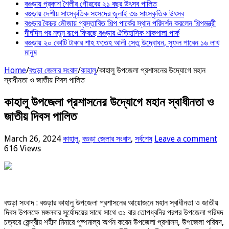
বগুড়ায় প্রকাশ শৈলীর গৌরবের ২১ বছর উৎসব পা‌লিত
বগুড়ায় দেশীয় সাংস্কৃতিক সংসদের জুলাই ৩৬ সাংস্কৃতিক উৎসব
বগুড়ার কৈচর মৌজায় প্রস্তাবিত শিল্প পার্কের স্থান পরিদর্শন করলেন শিল্পমন্ত্রী
দীর্ঘদিন পর নতুন রূপে ফিরছে বগুড়ার ঐতিহাসিক শাকপালা পার্ক
বগুড়ায় ২০ কোটি টাকার শাহ ফতেহ আলী সেতু উদ্বোধন, সুফল পাবেন ১৬ লাখ
মানুষ
Home
/
বগুড়া জেলার সংবাদ
/
কাহালু
/
কাহালু উপজেলা প্রশাসনের উদ্যোগে মহান
স্বাধীনতা ও জাতীয় দিবস পালিত
কাহালু উপজেলা প্রশাসনের উদ্যোগে মহান স্বাধীনতা ও
জাতীয় দিবস পালিত
March 26, 2024
কাহালু
,
বগুড়া জেলার সংবাদ
,
সর্বশেষ
Leave a comment
616 Views
বগুড়া সংবাদ : বগুড়ার কাহালু উপজেলা প্রশাসনের আয়োজনে মহান স্বাধীনতা ও জাতীয়
দিবস উপলক্ষে মঙ্গলবার সূর্যোদয়ের সাথে সাথে ৩১ বার তোপধ্বনির পরপর উপজেলা পরিষদ
চত্বরে কেন্দ্রীয় শহীদ মিনারে পুষ্পমাল্য অর্পন করেন উপজেলা প্রশাসন, উপজেলা পরিষদ,