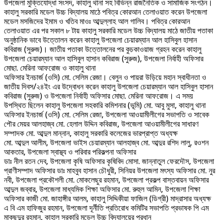
উপজেলা মুক্তিযোদ্ধা সংসদ, কাহালু থানা সহ বিভিন্ন রাজনৈতিক ও সামাজিক সংগঠন।
কাহালু সরকারি মডেল উচ্চ বিদ্যালয় মাঠে পবিত্র কোরআন তেলাওয়াত করেন উপজেলা
মডেল মসজিদের ইমাম ও খতিব মাওঃ আব্দুল্লাহ আল গালিব। পবিত্র কোরআন
তেলাওয়াত এর পর সকাল ৮ টায় কাহালু সরকারি মডেল উচ্চ বিদ্যালয় মাঠে জাতীয় পতাকা
অনুষ্ঠানিক ভাবে উত্তোলন করেন কাহালু উপজেলা চেয়ারম্যান আল হাসিবুল হাসান
কবিরাজ (সুরুজ)। জাতীয় পতাকা উত্তোলনের পর কুচকাওয়াজ গ্রহন করেন কাহালু
উপজেলা চেয়ারম্যান আল হাসিবুল হাসান কবিরাজ (সুরুজ), উপজেলা নির্বাহী অফিসার
মোছা. মেরিনা আফরোজ ও কাহালু থানা
অফিসার ইনচার্জ (ওসি) মো. সেলিম রেজা। বেলুন ও পায়রা উড়িয়ে মহান স্বাধীনতা ও
জাতীয় দিবস/২৪ইং এর উদ্বোধন করেন কাহালু উপজেলা চেয়ারম্যান আল হাসিবুল হাসান
কবিরাজ (সুরুজ) ও উপজেলা নির্বাহী অফিসার মোছা. মেরিনা আফরোজ। এ সময়
উপস্থিত ছিলেন কাহালু উপজেলা সহকারি কমিশনার (ভূমি) মো. আবু মুসা, কাহালু থানা
অফিসার ইনচার্জ (ওসি) মো. সেলিম রেজা, উপজেলা আওয়ামীলীগের সভাপতি ও সাবেক
পৌর মেয়র আলহাজ্ব মো. হেলাল উদ্দিন কবিরাজ, উপজেলা আওয়ামীলীগের সাধারণ
সম্পাদক মো. আব্দুল মান্নান, কাহালু সরকারি কলেজের ভারপ্রাপ্ত অধ্যক্ষ
মো. আব্দুল আলীম, উপজেলা ভাইস চেয়ারম্যান আলহাজ্ব মো. আব্দুর রশিদ লালু, রওশন
আকতার, উপজেলা স্বাস্থ্য ও পরিবার পরিকল্পনা অফিসার
ডাঃ নীল রতন দেব, উপজেলা কৃষি অফিসার কৃষিবিদ মোসা. জান্নাতুল ফেরদৌস, উপজেলা
প্রাণীসম্পাদ অফিসার ডাঃ মাহবুব হাসান চৌধুরী, সিনিয়র উপজেলা মৎস্য অফিসার মো. নুর
নবী, উপজেলা প্রকৌশলী মো. মোকলেছুর রহমান, উপজেলা প্রকল্প বাস্তবায়ন অফিসার
আব্দুল জব্বার, উপজেলা মাধ্যমিক শিক্ষা অফিসার মো. রুহুল আমিন, উপজেলা শিক্ষা
অফিসার কাজী মো. জাহাঙ্গীর আলম, কাহালু সিদ্দিকীয়া ফাজিল (ডিগ্রী) মাদ্রাসার অধ্যক্ষ
এ বি এম হাফিজুর রহমান, উপজেলা দূর্নীতি প্রতিরোধ কমিটির সভাপতি প্রভাষক পি এম
মাকছুদুর রহমান, কাহালু সরকারি মডেল উচ্চ বিদ্যালয়ের প্রধান