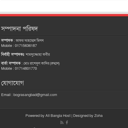
সম্পাদনা পরিষদ
সম্পাদক
:
জাফর আহম্মেদ মিলন
Mobile : 01715636187
নির্বাহী সম্পাদকঃ
শামসুজ্জোহা কবীর
বার্তা সম্পাদক
:
মোঃ রাশেদুল কাদির (রুম্মান)
Mobile : 01714801770
যোগাযোগ
Email :
bograsangbad@gmail.com
Powered by
All Bangla Host
| Designed by
Zoha