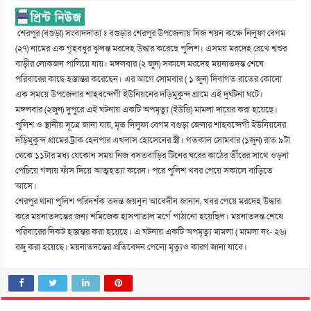
শেরপুর (বগুড়া) সংবাদদাতা ঃ বগুড়ার শেরপুর উপজেলায় নিজ শয়ন কক্ষে নিলুফা বেগম
(২৭) নামের এক গৃহবধুর ঝুলন্ত মরদেহ উদ্ধার করেছে পুলিশ। এসময় মরদেহ রেখে শ্বশুর
বাড়ীর লোকজন পালিয়ে যায়। মঙ্গলবার (২ জুন) সকালে মরদেহ ময়নাতদন্ত শেষে
পরিবারের কাছে হস্তান্তর করেছেন। এর আগে সোমবার ( ১ জুন) দিবাগত রাতের কোনো
এক সময়ে উপজেলার শাহবন্দেগী ইউনিয়নের দড়িমুকুন্দ গ্রামে এই দুর্ঘটনা ঘটে।
মঙ্গলবার (২জুন) দুপুরে এই ঘটনায় একটি অপমৃত্যু (ইউডি) মামলা দায়ের করা হয়েছে।
পুলিশ ও স্থানীয় সূত্রে জানা যায়, মৃত নিলুফা বেগম বগুড়া জেলার শাহবন্দেগী ইউনিয়নের
দড়িমুকুন্দ গ্রামের ট্রাক হেলপার এখলাস হোসেনের স্ত্রী। গতকাল সোমবার (১জুন) রাত ৯টা
থেকে ১১টার মধ্য যেকোন সময় নিজ বসতবাড়ির টিনের ঘরের কাঠের তীঁরের সাথে ওড়না
পেচিয়ে গলায় ফাঁস দিয়ে আত্মহত্যা করেন। পরে পুলিশ খবর পেয়ে সকালে বাড়িতে
আসে।
শেরপুর থানা পুলিশ পরিদর্শক তদন্ত জয়নুল আবেদীন জানান, খবর পেয়ে মরদেহ উদ্ধার
করে ময়নাতদন্তের জন্য শমিজেক হাসপাতাল মর্গে পাঠানো হয়েছিল। ময়নাতদন্ত শেষে
পরিবারের নিকট হস্তান্তর করা হয়েছে। এ ঘটনায় একটি অপমৃত্যু মামলা ( মামলা নং- ২৬)
রজু করা হয়েছে। ময়নাতদন্তের প্রতিবেদন পেলো মৃত্যুও কারণ জানা যাবে।