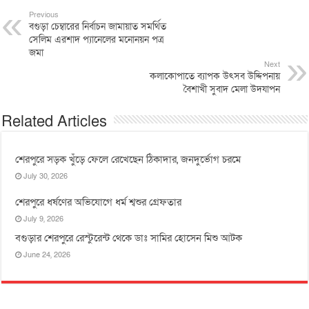
Previous
বগুড়া চেম্বারের নির্বাচন জামায়াত সমর্থিত
সেলিম এরশাদ প্যানেলের মনোনয়ন পত্র
জমা
Next
কলাকোপাতে ব্যাপক উৎসব উদ্দিপনায়
বৈশাখী সুবাদ মেলা উদযাপন
Related Articles
শেরপুরে সড়ক খুঁড়ে ফেলে রেখেছেন ঠিকাদার, জনদুর্ভোগ চরমে
July 30, 2026
শেরপুরে ধর্ষণের অভিযোগে ধর্ম শ্বশুর গ্রেফতার
July 9, 2026
বগুড়ার শেরপুরে রেস্টুরেন্ট থেকে ডাঃ সামির হোসেন মিশু আটক
June 24, 2026