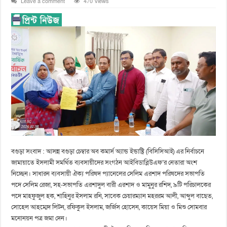
Leave a comment
470 Views
বগুড়া সংবাদ : আসন্ন বগুড়া চেম্বার অব কমার্স অ্যান্ড ইন্ডাষ্ট্রি (বিসিসিআই) এর নির্বাচনে
জামায়াতে ইসলামী সমর্থিত ব্যবসায়ীদের সংগঠন আইবিডাব্লিউএফ’র নেতারা অংশ
নিচ্ছেন। সাধারন ব্যবসায়ী ঐক্য পরিষদ প্যানেলের সেলিম এরশাদ পরিষদের সভাপতি
পদে সেলিম রেজা, সহ-সভাপতি এরশাদুল বারী এরশাদ ও মামুনুর রশিদ, ৯টি পরিচালকের
পদে মাহফুজুল হক, শাহিনুর ইসলাম রনি, সাবেক চেয়ারম্যান মহররম আলী, আব্দুল বাছেত,
সোহেল আহম্মেদ লিটন, রফিকুল ইসলাম, জর্জিস হোসেন, কায়েস মিয়া ও মিশু সোমবার
মনোনয়ন পত্র জমা দেন।