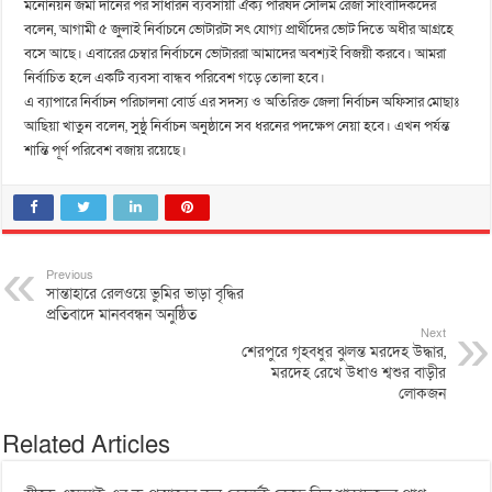
মনোনয়ন জমা দানের পর সাধারন ব্যবসায়ী ঐক্য পরিষদ সেলিম রেজা সাংবাদিকদের
বলেন, আগামী ৫ জুলাই নির্বাচনে ভোটারটা সৎ যোগ্য প্রার্থীদের ভোট দিতে অধীর আগ্রহে
বসে আছে। এবারের চেম্বার নির্বাচনে ভোটাররা আমাদের অবশ্যই বিজয়ী করবে। আমরা
নির্বাচিত হলে একটি ব্যবসা বান্ধব পরিবেশ গড়ে তোলা হবে।
এ ব্যাপারে নির্বাচন পরিচালনা বোর্ড এর সদস্য ও অতিরিক্ত জেলা নির্বাচন অফিসার মোছাঃ
আছিয়া খাতুন বলেন, সুষ্ঠু নির্বাচন অনুষ্ঠানে সব ধরনের পদক্ষেপ নেয়া হবে। এখন পর্যন্ত
শান্তি পূর্ণ পরিবেশ বজায় রয়েছে।
Previous
সান্তাহারে রেলওয়ে ভুমির ভাড়া বৃদ্ধির
প্রতিবাদে মানববন্ধন অনুষ্ঠিত
Next
শেরপুরে গৃহবধুর ঝুলন্ত মরদেহ উদ্ধার,
মরদেহ রেখে উধাও শ্বশুর বাড়ীর
লোকজন
Related Articles