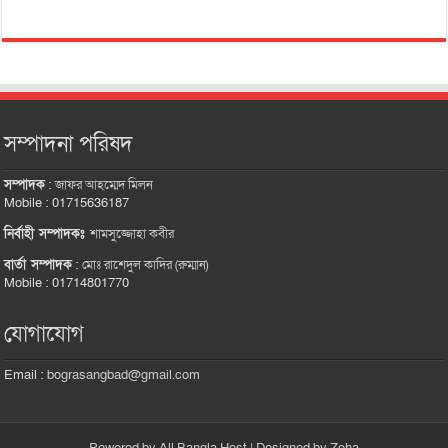
সম্পাদনা পরিষদ
সম্পাদক
:
জাফর আহম্মেদ মিলন
Mobile : 01715636187
নির্বাহী সম্পাদকঃ
শামসুজ্জোহা কবীর
বার্তা সম্পাদক
:
মোঃ রাশেদুল কাদির (রুম্মান)
Mobile : 01714801770
যোগাযোগ
Email :
bograsangbad@gmail.com