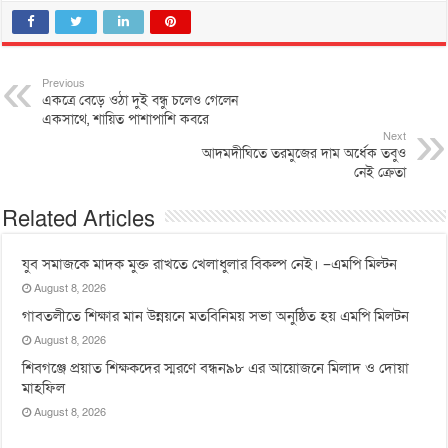
Previous
একত্রে বেড়ে ওঠা দুই বন্ধু চলেও গেলেন
একসাথে, শায়িত পাশাপাশি কবরে
Next
আদমদীঘিতে তরমুজের দাম অর্ধেক তবুও
নেই ক্রেতা
Related Articles
যুব সমাজকে মাদক মুক্ত রাখতে খেলাধুলার বিকল্প নেই। –এমপি মিল্টন
August 8, 2026
‎গাবতলীতে শিক্ষার মান উন্নয়নে ‎মতবিনিময় সভা অনুষ্ঠিত হয় ‎এমপি মিলটন
August 8, 2026
শিবগঞ্জে প্রয়াত শিক্ষকদের স্মরণে বন্ধন৯৮ এর আয়োজনে মিলাদ ও দোয়া
মাহফিল
August 8, 2026