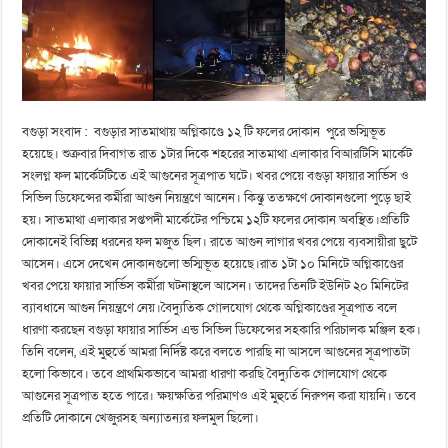
বগুড়া সংবাদ : বগুড়ার সাতমাথায় অগ্নিকাণ্ডে ১২ টি ফলের দোকান পুরে ভস্মিভূত
হয়েছে। শুক্রবার দিবাগত রাত ১টার দিকে শহরের সাতমাথা এলাকার বিআরটিসি মার্কেট
সংলগ্ন ফল মার্কেটটিতে এই আগুনের সূত্রপাত ঘটে। খবর পেয়ে বগুড়া ফায়ার সার্ভিস ও
সিভিল ডিফেন্সের কর্মীরা আগুন নিয়ন্ত্রণে আনেন। কিন্তু ততক্ষণে দোকানগুলো পুড়ে ছাই
হয়। সাতমাথা এলাকার সপ্তপদী মার্কেটের পশ্চিমে ১২টি ফলের দোকান অবস্থিত।প্রতিটি
দোকানেই বিভিন্ন ধরনের ফল মজুত ছিল। রাতে আগুন লাগার খবর পেয়ে ব্যবসায়ীরা ছুটে
আসেন। এসে দেখেন দোকানগুলো ভস্মিভূত হয়েছে।রাত ১টা ১০ মিনিটে অগ্নিকাণ্ডের
খবর পেয়ে ফায়ার সার্ভিস কর্মীরা ঘটনাস্থলে আসেন। তাদের তিনটি ইউনিট ২০ মিনিটের
ব্যাবধানে আগুন নিয়ন্ত্রণে নেয়।বৈদ্যুতিক গোলযোগ থেকে অগ্নিকাণ্ডের সূত্রপাত বলে
ধারণা করছেন বগুড়া ফায়ার সার্ভিস এন্ড সিভিল ডিফেন্সের সহকারি পরিচালক মঞ্জিল হক।
তিনি বলেন, এই মুহুর্তে আমরা নির্দিষ্ট করে বলতে পারছি না আসলে আগুনের সূত্রপাতটা
হলো কিভাবে। তবে প্রাথমিকভাবে আমরা ধারণা করছি বৈদ্যুতিক গোলযোগ থেকে
আগুনের সূত্রপাত হতে পারে। ক্ষয়ক্ষতির পরিমাণও এই মুহুর্তে নিরুপন করা যায়নি। তবে
প্রতিটি দোকানে খেজুরসহ অন্যাতন্যর ফলমুল ছিলো।