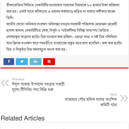
স্বীকারোক্তির ভিত্তিতে বেকারিটির ম্যানেজার পারভেজ বিজয়কে ৮০ হাজার টাকা জরিমানা
করা হয়। একই সাথে ভবিষ্যতে এ ধরনের কর্মকাণ্ডে জড়িত না থাকার অঙ্গীকার করেন
তিনি।
জাতীয় ভোক্তা অধিকার সংরক্ষণ অধিদপ্তর বগুড়ার সহকারী পরিচালক মোহাম্মদ মেহেদী
হাসান জানান, বেকারিটিতে কেক, বিস্কুট ও পাউরুটিসহ বিভিন্ন খাদ্যপণ্য তৈরিতে
লোকচক্ষুর আড়ালে হ্যাচিং ডিম ব্যবহার করা হচ্ছিল। এছাড়া ভাঙা ও নষ্ট ডিম পলিথিনে
ভরে ফ্রিজে সংরক্ষণ করে পরবর্তীতে ব্যবহারের প্রস্তুত করে রাখা হয়েছিল। জব্দ করা হ্যাচিং
ডিম ও লিকুইড ডিম জনসম্মুখে ধ্বংস করা হয়।
Previous
ঈদুল আজহা উপলক্ষে বগুড়ায় সাশ্রয়ী
মূল্যে টিসিবির পণ্য বিক্রি শুরু
Next
সান্তাহার পৌর শ্রমিক দলের আংশিক
কমিটি গঠন
Related Articles