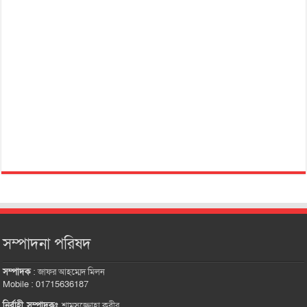
সম্পাদনা পরিষদ
সম্পাদক
:
জাফর আহম্মেদ মিলন
Mobile : 01715636187
নির্বাহী সম্পাদকঃ
শামসুজ্জোহা কবীর