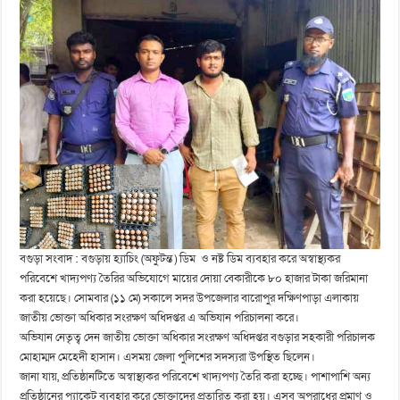
বগুড়া সংবাদ : বগুড়ায় হ্যাচিং (অফুটন্ত ) ডিম ও নষ্ট ডিম ব্যবহার করে অস্বাস্থ্যকর
পরিবেশে খাদ্যপণ্য তৈরির অভিযোগে মায়ের দোয়া বেকারীকে ৮০ হাজার টাকা জরিমানা
করা হয়েছে। সোমবার (১১ মে) সকালে সদর উপজেলার বারোপুর দক্ষিণপাড়া এলাকায়
জাতীয় ভোক্তা অধিকার সংরক্ষণ অধিদপ্তর এ অভিযান পরিচালনা করে।
অভিযান নেতৃত্ব দেন জাতীয় ভোক্তা অধিকার সংরক্ষণ অধিদপ্তর বগুড়ার সহকারী পরিচালক
মোহাম্মদ মেহেদী হাসান। এসময় জেলা পুলিশের সদস্যরা উপস্থিত ছিলেন।
জানা যায়, প্রতিষ্ঠানটিতে অস্বাস্থ্যকর পরিবেশে খাদ্যপণ্য তৈরি করা হচ্ছে। পাশাপাশি অন্য
প্রতিষ্ঠানের প্যাকেট ব্যবহার করে ভোক্তাদের প্রতারিত করা হয়। এসব অপরাধের প্রমাণ ও