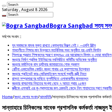
Saturday , August 8 2026
Bogra Sangbad সত্য সন্ধ
সর্বশেষ সংবাদ ::
যুব সমাজকে মাদক মুক্ত রাখতে খেলাধুলার বিকল্প নেই। –এমপি মিল্টন
‎গাবতলীতে শিক্ষার মান উন্নয়নে ‎মতবিনিময় সভা অনুষ্ঠিত হয় ‎এমপি মিলটন
শিবগঞ্জে প্রয়াত শিক্ষকদের স্মরণে বন্ধন৯৮ এর আয়োজনে মিলাদ ও দোয়া মাহফিল
বগুড়ায় নির্মাণ শ্রমিক ইউনিয়নের নবনির্বাচিত কমিটির অভিষেক অনুষ্ঠিত
বগুড়ায় মর্মান্তিক বাস দুর্ঘটনায় জামায়াতের শোক প্রকাশ
রেটিনা একাডেমিক কোচিং বগুড়া শাখার ২য় ক্যাম্পাসের উদ্বোধন
বগুড়ায় প্রাইভেট কার-মোটরসাইকেল সংঘর্ষে স্বামী-স্ত্রী নিহত
রাস্তা সম্প্রসারণের দাবিতে ফুলদীঘিতে এলাকাবাসীর মানববন্ধন
বগুড়ায় বাসচাপায় নিহতের সংখ্যা বেড়ে ৭ আহত প্রায় ২৫জন
স্ত্রীকে এসআই এর কু-প্রস্তাবের কল রেকর্ডই কেড়ে নিল শাহাদতের প্রাণ প্রবাসীর
Home
/
বগুড়া জেলার সংবাদ
/
আদমদিঘি
/
সান্তাহারে চিনিকলের সাবেক প্রশাসনিক কর্মকর্
সান্তাহারে চিনিকলের সাবেক প্রশাসনিক কর্মকর্তা নাজমুল