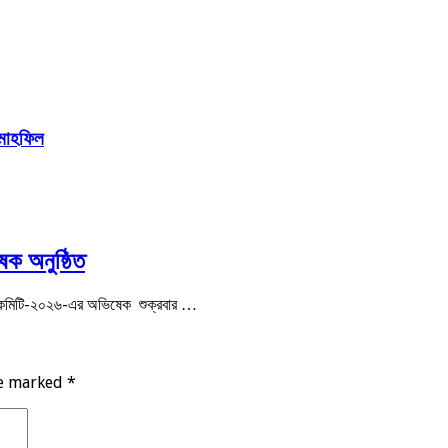
 মাহফিল
েক অনুষ্ঠিত
চিত কমিটি-২০২৬-এর অভিষেক শুক্রবার …
re marked
*