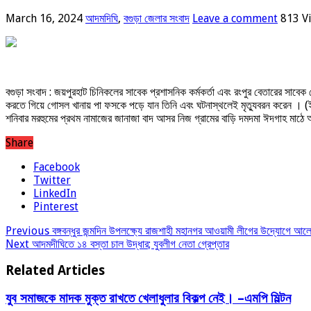
March 16, 2024
আদমদিঘি
,
বগুড়া জেলার সংবাদ
Leave a comment
813 V
বগুড়া সংবাদ : জয়পুরহাট চিনিকলের সাবেক প্রশাসনিক কর্মকর্তা এবং রংপুর বেতারের সাব
করতে গিয়ে গোসল খানায় পা ফসকে পড়ে যান তিনি এবং ঘটনাস্থলেই মৃত্যুবরন করেন । (
শনিবার মরহুমের প্রথম নামাজের জানাজা বাদ আসর নিজ গ্রামের বাড়ি দমদমা ঈদগাহ মাঠে অন
Share
Facebook
Twitter
LinkedIn
Pinterest
Previous
বঙ্গবন্ধুর জন্মদিন উপলক্ষ্যে রাজশাহী মহানগর আওয়ামী লীগের উদ্যোগে আল
Next
আদমদীঘিতে ১৪ বস্তা চাল উদ্ধার; যুবলীগ নেতা গ্রেপ্তার
Related Articles
যুব সমাজকে মাদক মুক্ত রাখতে খেলাধুলার বিকল্প নেই। –এমপি মিল্টন