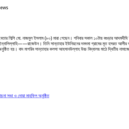
iews
েক বেতার শিল্পি মো. নাজমুল ইসলাম (৮০) মারা গেছেন। শনিবার সকাল ১০টায় বগুড়ার আদমদীঘি
ইন্নালিল্লাহি——রাজেউন। তিনি সান্তাহার ইউনিয়নের দমদমা গ্রামের মৃত হসরত আলীর ব
ুষ্ঠিত হয়। বাদ মাগরিব সান্তাহার কলসা আহসানউল্লাহ উচ্চ বিদ্যালয় মাঠে দ্বিতীয় নামাজে
োচনা সভা ও দোয়া মাহফিল অনুষ্ঠিত