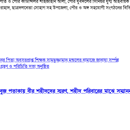
ি ও পৌর কাউন্সিলর শাহজাহান আলী, পৌর যুবদলের সিনিয়র যুগ্ম আহবায়ক খো
হাদ, ছাত্রদলনেতা সোহাগ সহ উপজেলা, পৌর ও অঙ্গ সহযোগী সংগঠনের বিভিন্ন স
িতা অবসরপ্রাপ্ত শিক্ষক সামছুজ্জামান মন্ডলের নামাজে জানাযা সর্ম্পন্ন
্রহণ ও পরিচিতি সভা অনুষ্ঠিত
সবুজ পতাকায় বীর শহীদদের স্মরণ, শহীদ পরিবারের মাঝে সম্মাননা