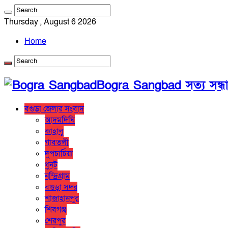
Thursday , August 6 2026
Home
Bogra Sangbad সত্য সন্ধ
বগুড়া জেলার সংবাদ
আদমদিঘি
কাহালু
গাবতলী
দুপচাচিঁয়া
ধুনট
নন্দ্রিগ্রাম
বগুড়া সদর
শাজাহানপুর
শিবগঞ্জ
শেরপুর