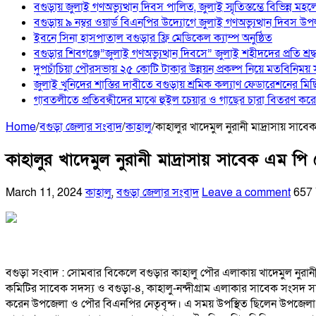
বগুড়ায় জুলাই গণঅভ্যুত্থান দিবস পালিত, জুলাই স্মৃতিস্তম্ভে বিভিন্ন মহলে
বগুড়ায় ৯ নম্বর ওয়ার্ড বিএনপির উদ্যোগে জুলাই গণঅভ্যুত্থান দিবস উপ
ইবনে সিনা হাসপাতাল বগুড়ার ফ্রি মেডিকেল ক্যাম্প অনুষ্ঠিত
বগুড়ার শিবগঞ্জে”জুলাই গণঅভ্যুত্থান দিবসে” জুলাই শহীদদের প্রতি শ্
দুপচাঁচিয়া পৌরসভায় ২৫ কোটি টাকার উন্নয়ন প্রকল্প নিয়ে মতবিনিময়
জুলাই খুনিদের শাস্তির দাবীতে বগুড়ায় শ্রমিক কল্যাণ ফেডারেশনের মি
‎গাবতলীতে প্রতিবন্ধীদের মাঝে হুইল ‎চেয়ার ও গাছের চারা বিতরণ করেন
Home
/
বগুড়া জেলার সংবাদ
/
কাহালু
/
কাহালুর খাদেমুল নুরানী মাদ্রাসায় সা
কাহালুর খাদেমুল নুরানী মাদ্রাসায় সাবেক এম প
March 11, 2024
কাহালু
,
বগুড়া জেলার সংবাদ
Leave a comment
657
বগুড়া সংবাদ : সোমবার বিকেলে বগুড়ার কাহালু পৌর এলাকায় খাদেমুল নুরানী মাদ
কমিটির সাবেক সদস্য ও বগুড়া-৪, কাহালু-নন্দীগ্রাম এলাকার সাবেক সংসদ স
করেন উপজেলা ও পৌর বিএনপির নেতৃবৃন্দ। এ সময় উপস্থিত ছিলেন উপজেলা 