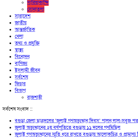
সারিয়াকান্দি
সোনাতলা
সারাদেশ
জাতীয়
আন্তর্জাতিক
খেলা
তথ্য ও প্রযুক্তি
স্বাস্থ্য
বিনোদন
বাণিজ্য
ইসলামী জীবন
সর্বশেষ
ফিচার
বিভাগ
রাজশাহী
সর্বশেষ সংবাদ ::
বগুড়া জেলা ছাত্রদলের ‘জুলাই গণঅভ্যুত্থান দিবস’ পালন লাল-সবুজ পত
জুলাই অভ্যুত্থানের ২য় বর্ষপূতিতে বগুড়ায় ১১ দলের গণমিছিল
জুলাই গণঅভ্যুত্থানের স্মৃতি ধরে রাখতে বগুড়ায় আলোকচিত্র ও প্রামাণ্য ভি