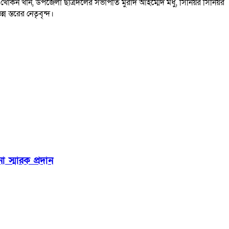
কন খান, উপজেলা ছাত্রদলের সভাপতি মুরাদ আহম্মেদ মধু, সিনিয়র সিনিয়র
্তরের নেতৃবৃন্দ।
 স্মারক প্রদান