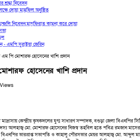
র শ্রদ্ধা নিবেদন
লক্ষে দোয়া মাহফিল অনুষ্ঠিত
রদ্ধান্জলি নিবেদন,মাগফিরাত কামনা করে দোয়া
 সভা
ছিল
 ‎- এমপি সুরাইয়া জেরিন
বেক এম পি মোশারফ হোসেনের খাশি প্রদান
ি মোশারফ হোসেনের খাশি প্রদান
 Views
্রাসায় কেন্দ্রীয় কৃষকদলের যুগ্ম সাধারণ সম্পাদক, বগুড়া জেলা বিএনপির সিনিয়র য
দস্য আলহাজ্ব মো. মোশারফ হোসেনের নিজস্ব তহবিল হতে পবিত্র রমজান মাসের প
বিএনপির ভারপ্রাপ্ত সভাপতি ও কাহালু পৌরসভার মেয়র আলহাজ্ব মো. আব্দুল