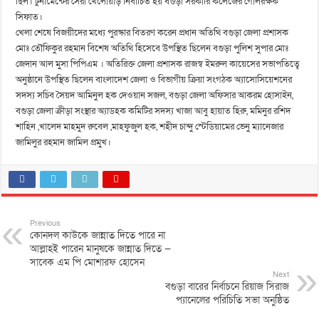
ছিল। টুর্নামেন্টের সেরা খেলোয়াড় নির্বাচিত হয় বগুড়া সরকারি কলেজের গোলরক্ষক
সিফাত।
খেলা শেষে বিজয়ীদের মধ্যে পুরস্কার বিতরণ করেন প্রধান অতিথি বগুড়া জেলা প্রশাসক
মোঃ তৌফিকুর রহমান বিশেষ অতিথি হিসেবে উপস্থিত ছিলেন বগুড়া পুলিশ সুপার মোঃ
জেদান আল মুসা পিপিএম । অতিরিক্ত জেলা প্রশাসক রাজস্ব ইমরুল কায়েসের সভাপতিত্বে
অনুষ্ঠানে উপস্থিত ছিলেন বাংলাদেশ জেলা ও বিভাগীয় ক্রিয়া সংগঠক অ্যাসোসিয়েশনের
সদস্য সচিব সৈয়দ আমিনুল হক দেওয়ান সজল, বগুড়া জেলা অফিসার আকরম হোসাইন,
বগুড়া জেলা ক্রীড়া সংস্থার অ্যাডহক কমিটির সদস্য খাজা আবু হায়াত হিরু, মমিনুর রশিদ
শাহিন ,খালেদ মাহমুদ রুবেল ,মাহফুজুল হক, শহীদ চান্দু স্টেডিয়ামের ভেনু ম্যানেজার
জামিলুর রহমান জামিল প্রমুখ।
Previous
কোনদল কাউকে জান্নাত দিতে পারে না
আল্লাহই পারেন মানুষকে জান্নাত দিতে —
সাবেক এম পি মোশারফ হোসেন
Next
বগুড়া বারের নির্বাচনে রিয়াজ সিরাজ
প্যানেলের পরিচিতি সভা অনুষ্ঠিত