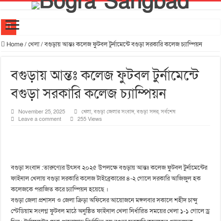
আদমদীঘিতে শুমারি স্বেচ্ছাসেবী নিয়োগে যোগ্যতার ভিত্তিতে তালিকা প্রকাশ; নির্বাচিতদের আ.লীগ ট্যাগে প্রচা
Home
/
খেলা
/
বগুড়ায় আন্তঃ কলেজ ফুটবল টুর্নামেন্টে বগুড়া সরকারি কলেজ চ্যাম্পিয়ন
বগুড়ায় প্রকাশ শৈলীর গৌরবের ২১ বছর উৎসব পা‌লিত
বগুড়ায় আন্তঃ কলেজ ফুটবল টুর্নামেন্টে
বগুড়ায় দেশীয় সাংস্কৃতিক সংসদের জুলাই ৩৬ সাংস্কৃতিক উৎসব
বগুড়া সরকারি কলেজ চ্যাম্পিয়ন
বগুড়ার কৈচর মৌজায় প্রস্তাবিত শিল্প পার্কের স্থান পরিদর্শন করলেন শিল্পমন্ত্রী
দীর্ঘদিন পর নতুন রূপে ফিরছে বগুড়ার ঐতিহাসিক শাকপালা পার্ক
November 25, 2025
খেলা
,
বগুড়া জেলার সংবাদ
,
বগুড়া সদর
,
সর্বশেষ
Leave a comment
255 Views
বগুড়ায় ২০ কোটি টাকার শাহ ফতেহ আলী সেতু উদ্বোধন, সুফল পাবেন ১৬ লাখ মানুষ
বগুড়ায় সওজের নতুন সড়ক জোন উদ্বোধন,ভোগান্তির অবসান!
বগুড়ায় ৪০০ একরের হচ্ছে বিসিক শিল্পপার্ক, রেলপথ, বিমানবন্দর, ওভারপাস ও ক্রীড়াগ্রাম নির্মাণের পরিকল্পনা
বগুড়া সংবাদ :তারুণ্যের উৎসব ২০২৫ উপলক্ষে বগুড়ায় আন্তঃ কলেজ ফুটবল টুর্নামেন্টের
যুব সমাজকে মাদক মুক্ত রাখতে খেলাধুলার বিকল্প নেই। –এমপি মিল্টন
ফাইনাল খেলায় বগুড়া সরকারি কলেজ টাইব্রেকারের ৪-২ গোলে সরকারি আজিজুল হক
‎গাবতলীতে শিক্ষার মান উন্নয়নে ‎মতবিনিময় সভা অনুষ্ঠিত হয় ‎এমপি মিলটন
কলেজকে পরাজিত করে চ্যাম্পিয়ন হয়েছে ।
বগুড়া জেলা প্রশাসন ও জেলা ক্রিড়া অফিসের আয়োজনে মঙ্গলবার সকালে শহীদ চান্দু
স্টেডিয়াম সংলগ্ন ফুটবল মাঠে অনুষ্ঠিত ফাইনাল খেলা নির্ধারিত সময়ের খেলা ১-১ গোলে ড্র