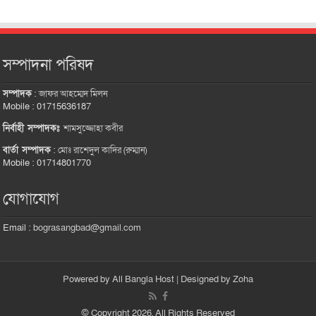
সম্পাদনা পরিষদ
সম্পাদক
:
জাফর আহম্মেদ মিলন
Mobile : 01715636187
নির্বাহী সম্পাদকঃ
শামসুজ্জোহা কবীর
বার্তা সম্পাদক
:
মোঃ রাশেদুল কাদির (রুম্মান)
Mobile : 01714801770
যোগাযোগ
Email :
bograsangbad@gmail.com
Powered by
All Bangla Host
| Designed by
Zoha
© Copyright 2026, All Rights Reserved