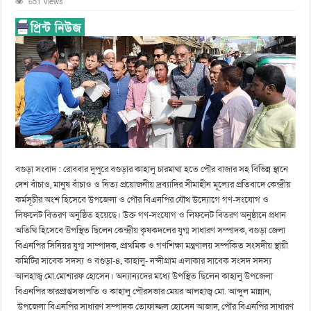
651 Views
বগুড়া সংবাদ : রোববার দুপুরে বগুড়ার কাহালু চারমাথা হতে পৌর বাজার সহ বিভিন্ন স্থানে
দেশ বাঁচাও, মানুষ বাঁচাও ও নিত্য প্রয়োজনীয় দ্রব্যাদির সীমাহীন মূল্যের প্রতিবাদে কেন্দ্রীয়
কর্মসূচীর অংশ হিসেবে উপজেলা ও পৌর বিএনপির যৌথ উদ্যোগে গণ-সংযোগ ও
লিফলেট বিতরণ অনুষ্ঠিত হয়েছে। উক্ত গণ-সংযোগ ও লিফলেট বিতরণ অনুষ্ঠানে প্রধান
অতিথি হিসেবে উপস্থিত ছিলেন কেন্দ্রীয় কৃষকদলের যুগ্ম সাধারণ সম্পাদক, বগুড়া জেলা
বিএনপির সিনিয়র যুগ্ম সাম্পাদক, প্রাথমিক ও গণশিক্ষা মন্ত্রণালয় সর্ম্পকিত সংসদীয় স্থায়ী
কমিটির সাবেক সদস্য ও বগুড়া-৪, কাহালু- নন্দীগ্রাম এলাকার সাবেক সংসদ সদস্য
আলহাজ্ব মো.মোশারফ হোসেন। অন্যান্যদের মধ্যে উপস্থিত ছিলেন কাহালু উপজেলা
বিএনপির ভারপ্রাপ্তসভাপতি ও কাহালু পৌরসভার মেয়র আলহাজ্ব মো. আব্দুল মান্নান,
উপজেলা বিএনপির সাধারণ সম্পাদক তোফাজ্জল হোসেন আজাদ, পৌর বিএনপির সাধারণ