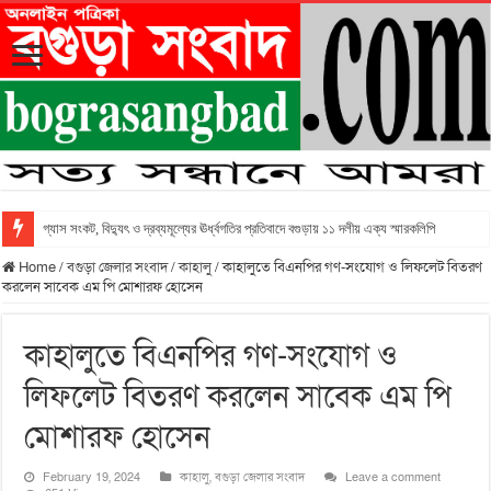
গ্যাস সংকট, বিদ্যুৎ ও দ্রব্যমূল্যের ঊর্ধ্বগতির প্রতিবাদে বগুড়ায় ১১ দলীয় এক্য স্মারকলিপি
Home
/
বগুড়া জেলার সংবাদ
/
কাহালু
/
কাহালুতে বিএনপির গণ-সংযোগ ও লিফলেট বিতরণ
করলেন সাবেক এম পি মোশারফ হোসেন
কাহালুতে বিএনপির গণ-সংযোগ ও
লিফলেট বিতরণ করলেন সাবেক এম পি
মোশারফ হোসেন
February 19, 2024
কাহালু
,
বগুড়া জেলার সংবাদ
Leave a comment