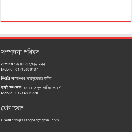
সম্পাদনা পরিষদ
সম্পাদক
:
জাফর আহম্মেদ মিলন
Mobile : 01715636187
নির্বাহী সম্পাদকঃ
শামসুজ্জোহা কবীর
বার্তা সম্পাদক
:
মোঃ রাশেদুল কাদির (রুম্মান)
Mobile : 01714801770
যোগাযোগ
Email :
bograsangbad@gmail.com