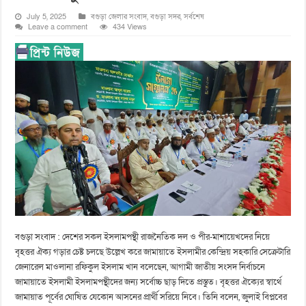
July 5, 2025
বগুড়া জেলার সংবাদ
,
বগুড়া সদর
,
সর্বশেষ
Leave a comment
434 Views
বগুড়া সংবাদ : দেশের সকল ইসলামপন্থী রাজনৈতিক দল ও পীর-মাশায়েখদের নিয়ে
বৃহত্তর ঐক্য গড়ার চেষ্ট চলছে উল্লেখ করে জামায়াতে ইসলামীর কেন্দ্রিয় সহকারি সেক্রেটারি
জেনারেল মাওলানা রফিকুল ইসলাম খান বলেছেন, আগামী জাতীয় সংসদ নির্বাচনে
জামায়াতে ইসলামী ইসলামপন্থীদের জন্য সর্বোচ্চ ছাড় দিতে প্রস্তুত। বৃহত্তর ঐক্যের স্বার্থে
জামায়াত পূর্বের ঘোষিত যেকোন আসনের প্রার্থী সরিয়ে নিবে। তিনি বলেন, জুলাই বিপ্লবের