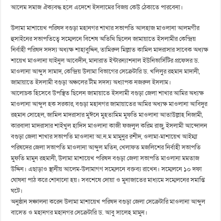
আলেম সমাজ ঐক্যবদ্ধ হলে এদেশে ইসলামের বিজয় কেউ ঠেকাতে পারবেনা।
উলামা মাশায়েখ পরিষদ বগুড়া মহানগর শাখার সভাপতি আলহাজ মাওলানা আলমগীর
হুসাইনের সভাপতিত্বে সম্মেলনে বিশেষ অতিথি ছিলেন জামায়াতে ইসলামীর কেন্দ্রিয়
নির্বাহী পরিষদ সদস্য অধ্যক্ষ শাহাবুদ্দিন, তামিরুল মিল্লাত কামিল মাদরাসার সাবেক অধ্যক্ষ
শায়েখ মাওলানা যাইনুল আবেদীন, মানারাত ইন্টারন্যাশনাল ইউনিভার্সিটির প্রফেসর ড.
মাওলানা আব্দুস সামাদ, কেন্দ্রিয় উলামা বিভাগের সেক্রেটারি ড. খলিলুর রহমান মাদানী,
জামায়াতে ইসলামী বগুড়া অঞ্চলের টীম সদস্য অধ্যাপক নজরুল ইসলাম।
আলোচক হিসেবে উপস্থিত ছিলেন জামায়াতে ইসলামী বগুড়া জেলা শাখার আমির অধ্যক্ষ
মাওলানা আব্দুল হক সরকার, বগুড়া মহানগর জামায়াতের আমির অধ্যক্ষ মাওলানা আবিদুর
রহমান সোহেল, জামিল মাদরাসার মুঈনে মুহতামিম মুফতি মাওলানা আতাউল্লাহ নিজামী,
কারবালা মাদরাসার শাইখুল হাদিস মাওলানা কাজী ফজলুল করিম রাজু, ইসলামী আন্দোলন
বগুড়া জেলা শাখার সভাপতি মাওলানা আ.ন.ম মামুনুর রশীদ, ওলামা-মাশায়েখ আইম্মা
পরিষদের জেলা সভাপতি মাওলানা আব্দুল মতিন, খেলাফত মজলিশের নির্বাহী সভাপতি
মুফতি মামুন রহমানী, উলামা মাশায়েখ পরিষদ বগুড়া জেলা সভাপতি মাওলানা মমতাজ
উদ্দিন। এছাড়াও স্থানীয় আলেম-উলামাগণ সম্মেলনে বক্তব্য রাখেন। সম্মেলনে ১০ দফা
ঘোষনা পাঠ করে শোনানো হয়। সবশেষে দোয়া ও মুনাজাতের মাধ্যমে সম্মেলনের সমাপ্তি
ঘটে।
অনুষ্ঠান সঞ্চালনা করেন উলামা মাশায়েখ পরিষদ বগুড়া জেলা সেক্রেটারি মাওলানা আব্দুল
বাসেত ও মহানগর মহানগর সেক্রেটারি ড. আবু সালেহ মামুন।