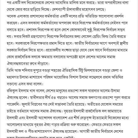
পর একটি দল নিজেদেরকে দেশের অঘোষিত মালিক মনে করছে। তারা অপরাধীদের থানা
থেকে জোর করে ছাড়িয়ে নিচ্ছে। দেশব্যাপী চাঁদাবাজীর মহোৎসব চলছে।
অনেক এলাকায় প্রশাসনের কর্মকর্তারা একটি দলের প্রতি অতিরিক্ত ভালোবাসা প্রদর্শন
করছেন। এসব দলকানা কর্মকর্তাদের অপসারন করে নিরপেক্ষ কর্মকর্তাদের সেইসব পদে
বসাতে হবে। প্রশাসন নিরপেক্ষ না হলে দেশে কোনভাবেই সুষ্ঠু, নিরপেক্ষ নির্বাচন সম্ভব
নয়। সবার নিকট গ্রহণযোগ্য নিরপেক্ষ নির্বাচনের জন্য লেভেল প্লেয়িং ফিল্ড তৈরি করতে
হবে। সরকারকে নিরপেক্ষতার প্রমান দিতে হবে। জাতীয় নির্বাচনের আগে অবশ্যই স্থানীয়
সরকার নির্বাচন দিতে হবে। প্রয়োজনীয় সংষ্কার ছাড়া যেনে তেন ভাবে নির্বাচনের মাধ্যমে
কোন রাজনৈতিক দলকে ক্ষমতায় বসানোর অপচেষ্টা হলে দেশের আলেম সমাজ
ঐক্যবদ্ধভাবেতা রুখে দাঁড়াবে।
তিনি আজ শনিবার দুপুরে বগুড়া শহরের ঐতিহাসিক টিটু মিলনায়তনে বগুড়া জেলা ও
মহানগর উলামা-মাশায়েখ পরিষদ আয়োজিত বিশাল উলামা সম্মেলনে প্রধান অতিথির
বক্তব্যে এসব কথা বলেন।
রফিকুল ইসলাম খান বলেন, দেশের মানুষের প্রত্যাশা সকল ঘারানার আলেম-উলামা
ঐক্যবদ্ধ হবেন। স্বাধীনতার দীর্ঘ ৫৪ বছরেও আলেম সমাজ জনগণের প্রত্যাশা পূরণ করতে
পারেননি। জুলাই বিপ্লবের পর সেই সম্ভাবনা তৈরি হয়েছে। অতীতের যেকোন সময়ের
চাইতে বর্তমানে আলেম সমাজ ঐক্যবদ্ধ। বৃহত্তর ইসলামী রাজনৈতিক দল জামায়াতে
ইসলামী এবং ইসলামী আন্দোলন বাংলাদেশ এর শীর্ষ নেতৃবৃন্দ ইতোম্যেই নিজেদের মধ্যে
আলোচনার মাধ্যমে বৃহত্তর ঐক্য গড়ার প্রক্রিয়া শুরু করেছেন। ভেতরে ভেতরে সকল
ইসলামী দল ও পীর-মাশায়েখগণ ঐক্যবদ্ধ হয়েছেন। আগামী জাতীয় নির্বাচনে দেশের