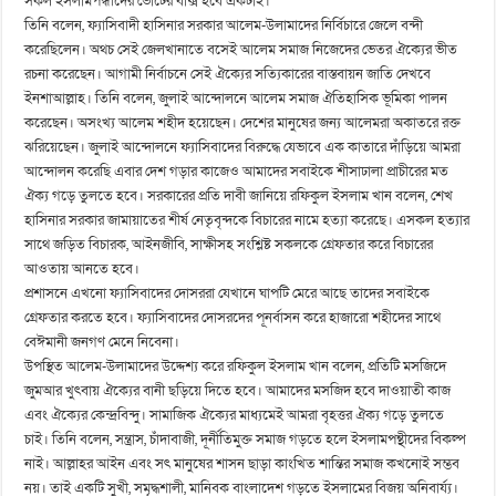
সকল ইসলামপন্ধীদের ভোটের বাক্স হবে একটাই।
তিনি বলেন, ফ্যাসিবাদী হাসিনার সরকার আলেম-উলামাদের নির্বিচারে জেলে বন্দী
করেছিলেন। অথচ সেই জেলখানাতে বসেই আলেম সমাজ নিজেদের ভেতর ঐক্যের ভীত
রচনা করেছেন। আগামী নির্বাচনে সেই ঐক্যের সত্যিকারের বাস্তবায়ন জাতি দেখবে
ইনশাআল্লাহ। তিনি বলেন, জুলাই আন্দোলনে আলেম সমাজ ঐতিহাসিক ভূমিকা পালন
করেছেন। অসংখ্য আলেম শহীদ হয়েছেন। দেশের মানুষের জন্য আলেমরা অকাতরে রক্ত
ঝরিয়েছেন। জুলাই আন্দোলনে ফ্যাসিবাদের বিরুদ্ধে যেভাবে এক কাতারে দাঁড়িয়ে আমরা
আন্দোলন করেছি এবার দেশ গড়ার কাজেও আমাদের সবাইকে শীসাঢালা প্রাচীরের মত
ঐক্য গড়ে তুলতে হবে। সরকারের প্রতি দাবী জানিয়ে রফিকুল ইসলাম খান বলেন, শেখ
হাসিনার সরকার জামায়াতের শীর্ষ নেতৃবৃন্দকে বিচারের নামে হত্যা করেছে। এসকল হত্যার
সাথে জড়িত বিচারক, আইনজীবি, সাক্ষীসহ সংশ্লিষ্ট সকলকে গ্রেফতার করে বিচারের
আওতায় আনতে হবে।
প্রশাসনে এখনো ফ্যাসিবাদের দোসররা যেখানে ঘাপটি মেরে আছে তাদের সবাইকে
গ্রেফতার করতে হবে। ফ্যাসিবাদের দোসরদের পূনর্বাসন করে হাজারো শহীদের সাথে
বেঈমানী জনগণ মেনে নিবেনা।
উপস্থিত আলেম-উলামাদের উদ্দেশ্য করে রফিকুল ইসলাম খান বলেন, প্রতিটি মসজিদে
জুমআর খুৎবায় ঐক্যের বানী ছড়িয়ে দিতে হবে। আমাদের মসজিদ হবে দাওয়াতী কাজ
এবং ঐক্যের কেন্দ্রবিন্দু। সামাজিক ঐক্যের মাধ্যমেই আমরা বৃহত্তর ঐক্য গড়ে তুলতে
চাই। তিনি বলেন, সন্ত্রাস, চাঁদাবাজী, দূর্নীতিমুক্ত সমাজ গড়তে হলে ইসলামপন্থীদের বিকল্প
নাই। আল্লাহর আইন এবং সৎ মানুষের শাসন ছাড়া কাংখিত শান্তির সমাজ কখনোই সম্ভব
নয়। তাই একটি সুখী, সমৃদ্ধশালী, মানিবক বাংলাদেশ গড়তে ইসলামের বিজয় অনিবার্য্য।