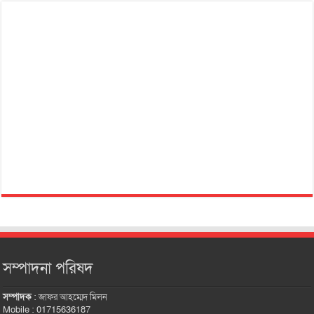
সম্পাদনা পরিষদ
সম্পাদক
:
জাফর আহম্মেদ মিলন
Mobile : 01715636187