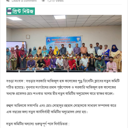
Leave a comment
1,215 Views
বগুড়া সংবাদ : বগুড়ার সরকারি আজিজুল হক কলেজের পুণ্ড্র ডিবেটিং ক্লাবের নতুন কমিটি
গঠিত হয়েছে। বুধবার সংগঠনের প্রধান পৃষ্ঠপোষক ও সরকারি আজিজুল হক কলেজের
অধ্যক্ষ প্রফেসর মোঃ শওকত আলম মীর নতুন কমিটির অনুমোদন করে স্বাক্ষর করেন।
রুহুল আমিনকে সভাপতি এবং মোঃ সোহানুর রহমান সোহানকে সাধারণ সম্পাদক করে
এক বছরের জন্য নতুন কার্যনির্বাহী কমিটির অনুমোদন দেয়া হয়।
নতুন কমিটির অন্যান্য গুরুত্বপূর্ণ পদে নির্বাচিতরা :