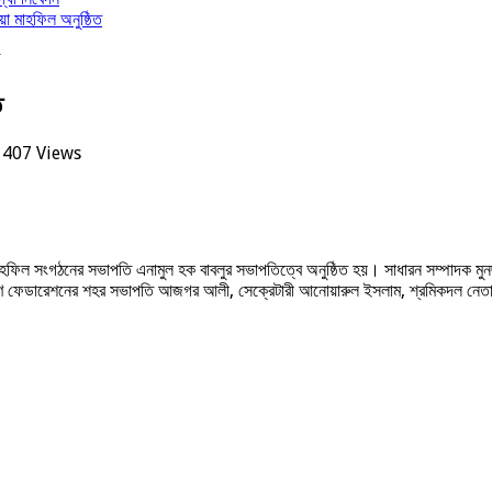
়া মাহফিল অনুষ্ঠিত
ত
407 Views
াহফিল সংগঠনের সভাপতি এনামুল হক বাবলুর সভাপতিত্বে অনুষ্ঠিত হয়। সাধারন সম্পাদক মুনছ
ল্যাণ ফেডারেশনের শহর সভাপতি আজগর আলী, সেক্রেটারী আনোয়ারুল ইসলাম, শ্রমিকদল নেতা