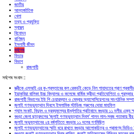
জাতীয়
আন্তর্জাতিক
খেলা
তথ্য ও প্রযুক্তি
স্বাস্থ্য
বিনোদন
বাণিজ্য
ইসলামী জীবন
সর্বশেষ
ফিচার
বিভাগ
রাজশাহী
সর্বশেষ সংবাদ ::
স্ত্রীকে এসআই এর কু-প্রস্তাবের কল রেকর্ডই কেড়ে নিল শাহাদতের প্রাণ প্রবাসীর
ইয়াকুবিয়া বালিকা উচ্চ বিদ্যালয় ও কলেজে বার্ষিক ক্রীড়া প্রতিযোগিতা ও পুরস্কার
রাজশাহী বিভাগের ইউ পি চেয়ারম্যান ও মেম্বার অ্যাসোসিয়েশনের সাংগঠনিক সম্পা
জুলাই গণঅভ্যুত্থান দিবসে ইসলামিক স্টাডিজ গ্রুপের দোয়া মাহফিল
গ্যাস সংকট, বিদ্যুৎ ও দ্রব্যমূল্যের ঊর্ধ্বগতির প্রতিবাদে বগুড়ায় ১১ দলীয় এক্য স
বগুড়া জেলা ছাত্রদলের ‘জুলাই গণঅভ্যুত্থান দিবস’ পালন লাল-সবুজ পতাকায় বীর শহ
জুলাই অভ্যুত্থানের ২য় বর্ষপূতিতে বগুড়ায় ১১ দলের গণমিছিল
জুলাই গণঅভ্যুত্থানের স্মৃতি ধরে রাখতে বগুড়ায় আলোকচিত্র ও প্রামাণ্য ভিডিও চি
বগুড়ায় জুলাই গণঅভ্যুত্থান দিবস পালিত, জুলাই স্মৃতিস্তম্ভে বিভিন্ন মহলের শ্র