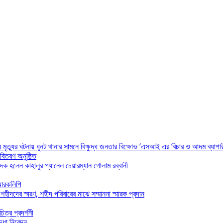
 মৃত্যুর ঘটনায় ধুনট থানার সামনে বিক্ষুদ্ধ জনতার বিক্ষোভ ‘এসআই এর বিচার ও আদম ব্যাপার
 বিতরণ অনুষ্ঠিত
দক হলেন কাহালুর প্যানেল চেয়ারম্যান গোলাম রব্বানী
্মারকলিপি
ীদদের স্মরণ, শহীদ পরিবারের মাঝে সম্মাননা স্মারক প্রদান
ত্র প্রদর্শনী
দ্ধা নিবেদন