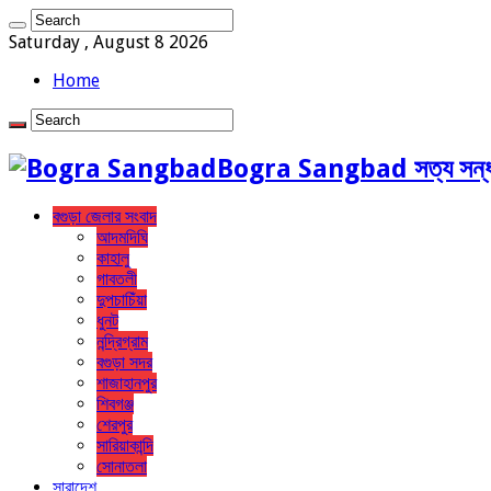
Saturday , August 8 2026
Home
Bogra Sangbad সত্য সন্ধ
বগুড়া জেলার সংবাদ
আদমদিঘি
কাহালু
গাবতলী
দুপচাচিঁয়া
ধুনট
নন্দ্রিগ্রাম
বগুড়া সদর
শাজাহানপুর
শিবগঞ্জ
শেরপুর
সারিয়াকান্দি
সোনাতলা
সারাদেশ