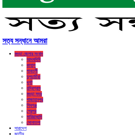
সত্য সন্ধানে আমরা
বগুড়া জেলার সংবাদ
আদমদিঘি
কাহালু
গাবতলী
দুপচাচিঁয়া
ধুনট
নন্দ্রিগ্রাম
বগুড়া সদর
শাজাহানপুর
শিবগঞ্জ
শেরপুর
সারিয়াকান্দি
সোনাতলা
সারাদেশ
জাতীয়