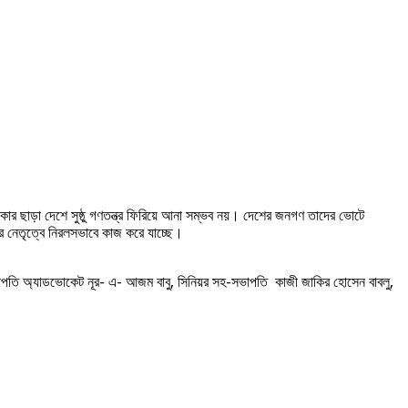
র ছাড়া দেশে সুষ্ঠু গণতন্ত্র ফিরিয়ে আনা সম্ভব নয়। দেশের জনগণ তাদের ভােটে
ের নেতৃত্বে নিরলসভাবে কাজ করে যাচ্ছে।
ভাপতি অ্যাডভোকেট নূর- এ- আজম বাবু, সিনিয়র সহ-সভাপতি কাজী জাকির হোসেন বাবলু,