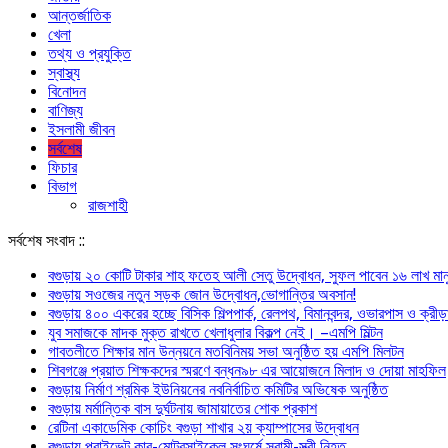
আন্তর্জাতিক
খেলা
তথ্য ও প্রযুক্তি
স্বাস্থ্য
বিনোদন
বাণিজ্য
ইসলামী জীবন
সর্বশেষ
ফিচার
বিভাগ
রাজশাহী
সর্বশেষ সংবাদ ::
বগুড়ায় ২০ কোটি টাকার শাহ ফতেহ আলী সেতু উদ্বোধন, সুফল পাবেন ১৬ লাখ মান
বগুড়ায় সওজের নতুন সড়ক জোন উদ্বোধন,ভোগান্তির অবসান!
বগুড়ায় ৪০০ একরের হচ্ছে বিসিক শিল্পপার্ক, রেলপথ, বিমানবন্দর, ওভারপাস ও ক্রীড়াগ্
যুব সমাজকে মাদক মুক্ত রাখতে খেলাধুলার বিকল্প নেই। –এমপি মিল্টন
‎গাবতলীতে শিক্ষার মান উন্নয়নে ‎মতবিনিময় সভা অনুষ্ঠিত হয় ‎এমপি মিলটন
শিবগঞ্জে প্রয়াত শিক্ষকদের স্মরণে বন্ধন৯৮ এর আয়োজনে মিলাদ ও দোয়া মাহফিল
বগুড়ায় নির্মাণ শ্রমিক ইউনিয়নের নবনির্বাচিত কমিটির অভিষেক অনুষ্ঠিত
বগুড়ায় মর্মান্তিক বাস দুর্ঘটনায় জামায়াতের শোক প্রকাশ
রেটিনা একাডেমিক কোচিং বগুড়া শাখার ২য় ক্যাম্পাসের উদ্বোধন
বগুড়ায় প্রাইভেট কার-মোটরসাইকেল সংঘর্ষে স্বামী-স্ত্রী নিহত