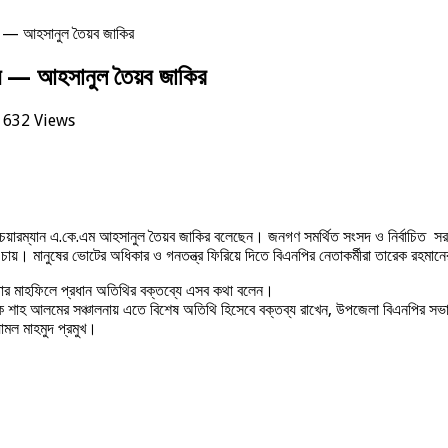
ব নয় — আহসানুল তৈয়ব জাকির
ব নয় — আহসানুল তৈয়ব জাকির
632 Views
য়ারম্যান এ.কে.এম আহসানুল তৈয়ব জাকির বলেছেন। জনগণ সমর্থিত সংসদ ও নির্বাচিত সরকা
ে চায়। মানুষের ভোটের অধিকার ও গনতন্ত্র ফিরিয়ে দিতে বিএনপির নেতাকর্মীরা তারেক রহমান
ফতার মাহফিলে প্রধান অতিথির বক্তব্যে এসব কথা বলেন।
দক শাহ আলমের সঞ্চালনায় এতে বিশেষ অতিথি হিসেবে বক্তব্য রাখেন, উপজেলা বিএনপির স
যামল মাহমুদ প্রমুখ।