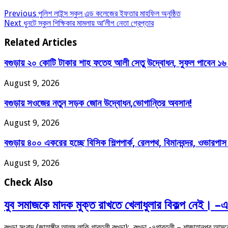
Previous
পুলিশ লাইন্স স্কুল এন্ড কলেজের ইফতার মাহফিল অনুষ্ঠিত
Next
ধুনটে স্কুল শিক্ষিকার মামলায় আ’লীগ নেতা গ্রেপ্তার
Related Articles
বগুড়ায় ২০ কোটি টাকার শাহ ফতেহ আলী সেতু উদ্বোধন, সুফল পাবেন ১৬ 
August 9, 2026
বগুড়ায় সওজের নতুন সড়ক জোন উদ্বোধন,ভোগান্তির অবসান!
August 9, 2026
বগুড়ায় ৪০০ একরের হচ্ছে বিসিক শিল্পপার্ক, রেলপথ, বিমানবন্দর, ওভারপাস ও 
August 9, 2026
Check Also
যুব সমাজকে মাদক মুক্ত রাখতে খেলাধুলার বিকল্প নেই। –এম
বগুড়া সংবাদ (জাহাঙ্গীর আলম লাকি গাবতলী বগুড়া): বগুড়া -৭গাবতলী – শাজাহানপুর 