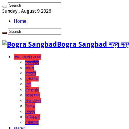
Sunday , August 9 2026
Home
Bogra Sangbad সত্য সন্ধ
বগুড়া জেলার সংবাদ
আদমদিঘি
কাহালু
গাবতলী
দুপচাচিঁয়া
ধুনট
নন্দ্রিগ্রাম
বগুড়া সদর
শাজাহানপুর
শিবগঞ্জ
শেরপুর
সারিয়াকান্দি
সোনাতলা
সারাদেশ