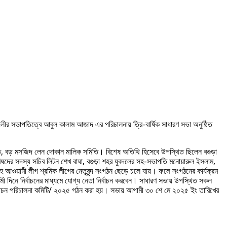
ার আলীর সভাপতিত্বে আবুল কালাম আজাদ এর পরিচালনায় ত্রি-বার্ষিক সাধারণ সভা অনুষ্ঠিত
তি, বড় মসজিদ লেন দোকান মালিক সমিতি। বিশেষ অতিথি হিসেবে উপস্থিত ছিলেন বগুড়া
িষদের সদস্য সচিব লিটন শেখ বাঘা, বগুড়া শহর যুবদলের সহ-সভাপতি মনোয়ারুল ইসলাম,
 আওয়ামী লীগ শ্রমিক লীগের নেতৃবৃন্দ সংগঠন ছেড়ে চলে যায়। ফলে সংগঠনের কার্যক্রম
 দিনে নির্বাচনের মাধ্যমে যোগ্য নেতা নির্বাচন করবেন। সাধারণ সভায় উপস্থিত সকল
নির্বাচন পরিচালনা কমিটি/ ২০২৫ গঠন করা হয়। সভায় আগামী ৩০ শে মে ২০২৫ ইং তারিখের