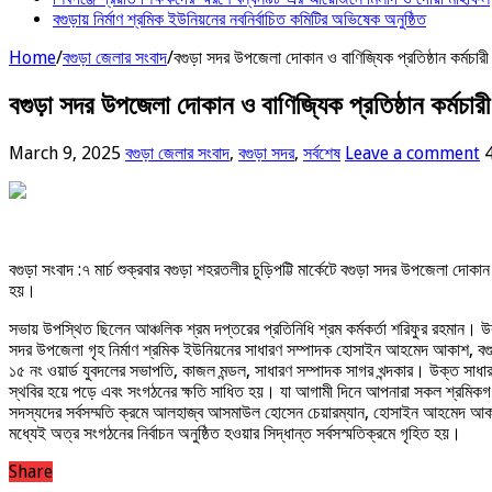
বগুড়ায় নির্মাণ শ্রমিক ইউনিয়নের নবনির্বাচিত কমিটির অভিষেক অনুষ্ঠিত
Home
/
বগুড়া জেলার সংবাদ
/
বগুড়া সদর উপজেলা দোকান ও বাণিজ্যিক প্রতিষ্ঠান কর্মচার
বগুড়া সদর উপজেলা দোকান ও বাণিজ্যিক প্রতিষ্ঠান কর্মচার
March 9, 2025
বগুড়া জেলার সংবাদ
,
বগুড়া সদর
,
সর্বশেষ
Leave a comment
বগুড়া সংবাদ :৭ মার্চ শুক্রবার বগুড়া শহরতলীর চুড়িপট্টি মার্কেটে বগুড়া সদর উপজেলা দো
হয়।
সভায় উপস্থিত ছিলেন আঞ্চলিক শ্রম দপ্তরের প্রতিনিধি শ্রম কর্মকর্তা শরিফুর রহম
সদর উপজেলা গৃহ নির্মাণ শ্রমিক ইউনিয়নের সাধারণ সম্পাদক হোসাইন আহমেদ আকাশ, বগুড়
১৫ নং ওয়ার্ড যুবদলের সভাপতি, কাজল মন্ডল, সাধারণ সম্পাদক সাগর খন্দকার। উক্ত সা
স্থবির হয়ে পড়ে এবং সংগঠনের ক্ষতি সাধিত হয়। যা আগামী দিনে আপনারা সকল শ্রমিকগণ দ
সদস্যদের সর্বসম্মতি ক্রমে আলহাজ্ব আসমাউল হোসেন চেয়ারম্যান, হোসাইন আহমেদ আকাশ স
মধ্যেই অত্র সংগঠনের নির্বাচন অনুষ্ঠিত হওয়ার সিদ্ধান্ত সর্বসস্মতিক্রমে গৃহিত হয়।
Share