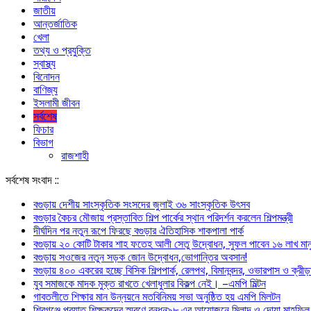
জাতীয়
আন্তর্জাতিক
খেলা
তথ্য ও প্রযুক্তি
স্বাস্থ্য
বিনোদন
বাণিজ্য
ইসলামী জীবন
সর্বশেষ
ফিচার
বিভাগ
রাজশাহী
সর্বশেষ সংবাদ ::
বগুড়ায় দেশীয় সাংস্কৃতিক সংসদের জুলাই ৩৬ সাংস্কৃতিক উৎসব
বগুড়ার কৈচর মৌজায় প্রস্তাবিত শিল্প পার্কের স্থান পরিদর্শন করলেন শিল্পমন্ত্রী
দীর্ঘদিন পর নতুন রূপে ফিরছে বগুড়ার ঐতিহাসিক শাকপালা পার্ক
বগুড়ায় ২০ কোটি টাকার শাহ ফতেহ আলী সেতু উদ্বোধন, সুফল পাবেন ১৬ লাখ মান
বগুড়ায় সওজের নতুন সড়ক জোন উদ্বোধন,ভোগান্তির অবসান!
বগুড়ায় ৪০০ একরের হচ্ছে বিসিক শিল্পপার্ক, রেলপথ, বিমানবন্দর, ওভারপাস ও ক্রীড়াগ্
যুব সমাজকে মাদক মুক্ত রাখতে খেলাধুলার বিকল্প নেই। –এমপি মিল্টন
‎গাবতলীতে শিক্ষার মান উন্নয়নে ‎মতবিনিময় সভা অনুষ্ঠিত হয় ‎এমপি মিলটন
শিবগঞ্জে প্রয়াত শিক্ষকদের স্মরণে বন্ধন৯৮ এর আয়োজনে মিলাদ ও দোয়া মাহফিল