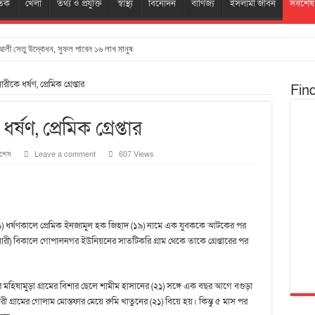
তিক
খেলা
তথ্য ও প্রযুক্তি
স্বাস্থ্য
বিনোদন
বাণিজ্য
ইসলামী জীবন
সর্বশেষ
লী সেতু উদ্বোধন, সুফল পাবেন ১৬ লাখ মানুষ
রীকে ধর্ষণ, প্রেমিক গ্রেপ্তার
Fin
র্ষণ, প্রেমিক গ্রেপ্তার
বশেষ
Leave a comment
607 Views
 (২১) ধর্ষণকালে প্রেমিক ইনজামুল হক জিহাদ (১৯) নামে এক যুবককে আটকের পর
য়ারী) বিকালে গোপালনগর ইউনিয়নের সাতটিকরি গ্রাম থেকে তাকে গ্রেপ্তারের পর
হিষামুড়া গ্রামের বিশার ছেলে শামীম হাসানের (২১) সঙ্গে এক বছর আগে বগুড়া
রামের গোলাম মোস্তফার মেয়ে রুমি খাতুনের (২১) বিয়ে হয়। কিন্তু ৫ মাস পর