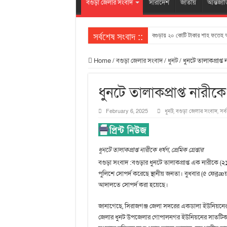
বগুড়া জেলার সংবাদ
সারাদেশ
জাতীয়
আন্তর্জা
সর্বশেষ সংবাদ ::
বগুড়ায় ২০ কোটি টাকার শাহ ফতেহ আ
Home
/
বগুড়া জেলার সংবাদ
/
ধুনট
/
ধুনটে তালাকপ্রাপ্ত না
ধুনটে তালাকপ্রাপ্ত নারীকে ধ
February 6, 2025
ধুনট
,
বগুড়া জেলার সংবাদ
,
সর্
ধুনটে তালাকপ্রাপ্ত নারীকে ধর্ষণ, প্রেমিক গ্রেপ্তার
বগুড়া সংবাদ :বগুড়ার ধুনটে তালাকপ্রাপ্ত এক নারীকে
পুলিশে সোপর্দ করেছে স্থানীয় জনতা। বুধবার (৫ ফেব্রæ
আদালতে সোপর্দ করা হয়েছে।
জানাগেছে, সিরাজগঞ্জ জেলা সদরের একডালা ইউনিয়নের ম
জেলার ধুনট উপজেলার গোপালনগর ইউনিয়নের সাতটিকরী গ্