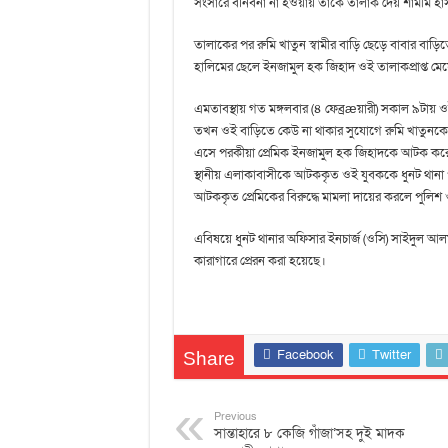
সংসারে বনিবনা না হওয়ায় তাকে তালাক দেয় শামীম হা
তালাকের পর রুমি খাতুন স্বামীর বাড়ি ছেড়ে বাবার বাড়
হালিমের ছেলে ইনজামুল হক জিহাদ ওই তালাকপ্রাপ্ত মেয়
এমতাবস্থায় গত মঙ্গলবার (৪ ফেব্রæয়ারী) সকাল ৯টায় ওই
তখন ওই বাড়িতে কেউ না থাকার সুযোগে রুমি খাতুনকে জ
এসে পরকীয়া প্রেমিক ইনজামুল হক জিহাদকে আটক করে 
স্থানীয় এলাকাবাসীকে আটককৃত ওই যুবককে ধুনট থানা পু
আটককৃত প্রেমিকের বিরুদ্ধে মামলা দায়ের করলে পুল
এবিষয়ে ধুনট থানার অফিসার ইনচার্জ (ওসি) সাইদুল আলম
কারাগারে প্রেরন করা হয়েছে।
Facebook
Twitter
Share
Previous
সান্তাহারে ৮ কেজি গাঁজা’সহ দুই মাদক