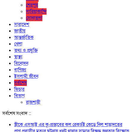
শেরপুর
সারিয়াকান্দি
সোনাতলা
সারাদেশ
জাতীয়
আন্তর্জাতিক
খেলা
তথ্য ও প্রযুক্তি
স্বাস্থ্য
বিনোদন
বাণিজ্য
ইসলামী জীবন
সর্বশেষ
ফিচার
বিভাগ
রাজশাহী
সর্বশেষ সংবাদ ::
স্ত্রীকে এসআই এর কু-প্রস্তাবের কল রেকর্ডই কেড়ে নিল শাহাদতের
প্রাণ প্রবাসীর মৃত্যুর ঘটনায় ধুনট থানার সামনে বিক্ষুদ্ধ জনতার বিক্ষোভ