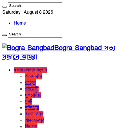
Saturday , August 8 2026
Home
Bogra Sangbad সত্য
সন্ধানে আমরা
বগুড়া জেলার সংবাদ
আদমদিঘি
কাহালু
গাবতলী
দুপচাচিঁয়া
ধুনট
নন্দ্রিগ্রাম
বগুড়া সদর
শাজাহানপুর
শিবগঞ্জ