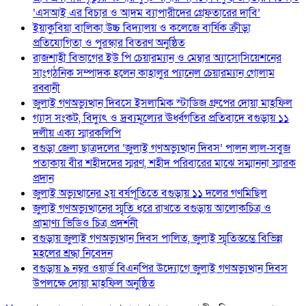
‘এসআই এর বিচার ও আদম ব্যাপারীদের গ্রেফতারের দাবি’
ইয়াকুবিয়া বালিকা উচ্চ বিদ্যালয় ও কলেজে বার্ষিক ক্রীড়া
প্রতিযোগিতা ও পুরস্কার বিতরণ অনুষ্ঠিত
রাজশাহী বিভাগের ইউ পি চেয়ারম্যান ও মেম্বার অ্যাসোসিয়েশনের
সাংগঠনিক সম্পাদক হলেন কাহালুর প্যানেল চেয়ারম্যান গোলাম
রব্বানী
জুলাই গণঅভ্যুত্থান দিবসে ইসলামিক স্টাডিজ গ্রুপের দোয়া মাহফিল
গ্যাস সংকট, বিদ্যুৎ ও দ্রব্যমূল্যের ঊর্ধ্বগতির প্রতিবাদে বগুড়ায় ১১
দলীয় এক্য স্মারকলিপি
বগুড়া জেলা ছাত্রদলের ‘জুলাই গণঅভ্যুত্থান দিবস’ পালন লাল-সবুজ
পতাকায় বীর শহীদদের স্মরণ, শহীদ পরিবারের মাঝে সম্মাননা স্মারক
প্রদান
জুলাই অভ্যুত্থানের ২য় বর্ষপূতিতে বগুড়ায় ১১ দলের গণমিছিল
জুলাই গণঅভ্যুত্থানের স্মৃতি ধরে রাখতে বগুড়ায় আলোকচিত্র ও
প্রামাণ্য ভিডিও চিত্র প্রদর্শনী
বগুড়ায় জুলাই গণঅভ্যুত্থান দিবস পালিত, জুলাই স্মৃতিস্তম্ভে বিভিন্ন
মহলের শ্রদ্ধা নিবেদন
বগুড়ায় ৯ নম্বর ওয়ার্ড বিএনপির উদ্যোগে জুলাই গণঅভ্যুত্থান দিবস
উপলক্ষে দোয়া মাহফিল অনুষ্ঠিত