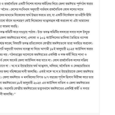
ও রাজনৈতিক একটি বিশেষ দলের কর্মীদের নিয়ে জেলা জমঈয়ত পূর্নগঠন করার
ায়ী অবৈধ। দেশের সংবিধান অনুযায়ী বর্তমান রাজনৈতিক কোন দলের সাথে
ের মাধ্যমে নিজেদের স্বার্থ উদ্ধার করতে চায়, যা একটি নির্ভেজাল তাওহীদি দ্বীনি
াতানো ফাঁদে অংশগ্রহণ কেউ নিজেদের আত্মসম্মান নষ্ট করবেন না এটা আমাদের
া কামনা করছি।
ত কমিটি করে বগুড়ায় পাঠান। উক্ত তদন্ত কমিটির সদস্যরা সবার সঙ্গে উন্মুক্ত
ন জেলা জমঈয়তের শাখা, এলাকা ও ১০১ কাউন্সিলের তালিকা তৈরিতে ব্যাপক
স্ত করেন, বিষয়টি তদন্ত প্রতিবেদনে কেন্দ্রীয় জমঈয়তকে তারা অবহিত করবেন।
রিপোর্ট অনুযায়ী যথাযথ ব্যবস্থা না নিয়ে আগামী ১৮ই জানুয়ারী ২০২৫ কাউন্সিল করার
য নয়। গঠনতন্ত্রের আলোকে জমঈয়তের একনিষ্ট ও দক্ষ কর্মী নিয়ে শাখা ও
বে কোন ভাবেই জেলা কাউন্সিল করা যাবে না। কোন রাজনৈতিক দলের সক্রিয়
া যাবে না । আ.ন.ম ইয়াহইয়ার অর্থ আত্মসাৎ, অনিয়ম, অনৈতিক ও সেচ্ছাচারিতার
ন্য বহিষ্করের দাবী জানাচ্ছি। একই সঙ্গে আ.ন.ম ইয়াহইয়াকে জেলা জমঈয়ত
্ছি। জেলা জমঈয়ত ও মসজিদের বিগত ৬/৭ বছরের পূর্ণাঙ্গ হিসাব নিরীক্ষা করে তার
 বগুড়া জেলা জমঈয়তের ১৮ই জানুয়ারী ২০২৫ এর কাউন্সিল বাতিল ও জেলা জমঈয়তের
্ছি। সরাসরি কেন্দ্রীয় জমঈয়তের তত্ত্বাবধানে জমঈয়তের একনিষ্ট কর্মী ও সবার
ী জানাচ্ছি।”