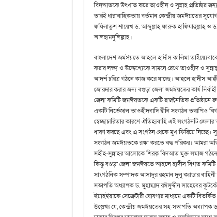
বিদআতকে উৎখাত করে তাওহীদ ও সুন্নাহ প্রতিষ্ঠার জন্
তারই ধারাবাহিকতায় বর্তমান কেন্দ্রীয় জমঈয়তের সুযো
ফযিলাতুশ শায়েখ ড. আব্দুল্লাহ্ ফারুক হাফিযাহুল্লাহ্ ও ড.
আলহামদুলিল্লাহ।
বাংলাদেশ জমঈয়তে আহলে হাদীস কালিমা তাইয়্যেবাকে মানব জ
করার লক্ষ্য ও উদ্দেশ্যেকে সামনে রেখে তাওহীদ ও সুন
আদর্শ চরিত্র গঠনে কাজ করে যাচ্ছে। আহলে হাদীস আক্কীদা
জোরদার করার জন্য বগুড়া জেলা জমঈয়তের কার্য নির্বাহী 
জেলা কমিটি জমঈয়তকে একটি রাজনৈতিক প্রতিষ্ঠানে রু
একটি নির্ভেজাল তাওহীদবাদি দ্বীনি সংগঠন তথাপিও 
স্বেচ্ছাচারিতার কারণে ঐতিহ্যবাহি এই সংগঠনটি জেলা
ধারণ করছে এবং এ সংগঠন থেকে মুখ ফিরিয়ে নিচ্ছে। সুত
সংগঠন জমঈয়তকে রক্ষা করতে বদ্ধ পরিকর। আমরা অতি
সহীহ-সুন্নাহর আলোকে শিরক্ বিদআত মুক্ত সমাজ গঠনে সমগ্
কিন্তু বগুড়া জেলা জমঈয়তে আহলে হাদীস বিগত কমিট
সাংগঠনিক সম্পাদক আসাদুর রহমান দুলু ক্যাডার বাহিনী
সভাপতি অধ্যাপক ড. মুহাম্মাদ রঈসুদ্দীন সাহেবের কূ
ইয়াহইয়াকে সেক্রেটারী ঘোষণার মাধ্যমে একটি বিতর্কি
উল্লেখ্য যে, কেন্দ্রীয় জমঈয়তের সহ-সভাপতি অধ্যাপক ড.