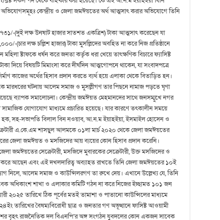
সংশ্লিষ্ট সকল পদ থেকে বহিষ্কার করা হয়েছে। কে এই আ.ন.ম ইয়াহইয়া যিনি
্ধে অভিযোগসমূহঃ কেন্দ্রীয় ও জেলা জমঈয়তের অর্থ আত্মসাৎ করার অভিযোগে তিনি
,৭৩১/-(দুই লক্ষ উনষাট হাজার সাতশত একত্রিশ) টাকা আত্মসাৎ করেছেন যা
০০/-(চার লক্ষ চল্লিশ হাজার) টাকা মুসল্লিদের অবহিত না করে নিজ প্রতিষ্ঠানে
 মহিলা ষ্টাফকে ধর্ষন করে জনতা কর্তৃক ধরা খেয়ে তাৎক্ষণিক বিচারে ফ্যাসিষ্ট
াকা দিয়ে বিষয়টি মিমাংসা করে দীর্ঘদিন আত্মগোপনে থাকেন, যা সংবাদপত্রে
নির্মাণ কাজের অর্থের হিসাব প্রদান করতে ব্যর্থ হয়ে এলাকা থেকে বিতাড়িত হন।
কে মারধরের ঘটনায় আলেম সমাজ ও মুসল্লীগণ তার পিছনে নামাজ পড়তে ঘৃণা
 রয়েছে ব্যাপক সমালোচনা। কেন্দ্রীয় জমঈয়ত মেহমানদের সাথে জনসম্মুখে নগর
, যা সামাজিক যোগাযোগ মাধ্যমে প্রচারিত হয়েছে। যার কারণে তৎকালীন সময়ে
ল হক, সহ-সভাপতি বিলাল বিন নওয়াব, আ.ন.ম ইয়াহইয়া, ইসমাইল হোসেন ও
সেক্রেটারী এ.কে.এম শাসছুল আলমকে ০১লা মার্চ ২০২০ থেকে জেলা জমঈয়তের
বছরের জেলা জমঈয়ত ও মসজিদের আয় ব্যয়ের কোন হিসাব প্রদান করেনি।
জেলা জমঈয়তের সেক্রেটারী, মসজিদে মুবারকের সেক্রেটারী, উক্ত মসজিদের ও
খল করে আছেন এবং এই দখলদারিত্ব অব্যাহত রাখতে তিনি জেলা জমঈয়তের ১০ই
 নিলে, আলেম সমাজ ও কাউন্সিলরগণ তা রুখে দেয়। এখানে উল্লেখ্য যে, তিনি
বেক অধিকাংশ শাখা ও এলাকার কমিটি গঠন না করে নিজের ইচ্ছামত ১০১ জন
রী ২০২৫ তারিখে ঠিক পূর্বের মতই তামাশা ও পাতানো কাউন্সিলের মাধ্যমে
ইং তারিখের বৈষম্যবিরোধী ছাত্র ও জনতার গণ অভূত্থানে ফাসিষ্ট আওয়ামী
েশের বৃহৎ রাজনৈতিক দল বিএনপি’র অঙ্গ সংগঠন যুবদলের কোন একজন সাবেক