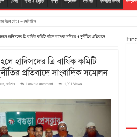
তিক
খেলা
তথ্য ও প্রযুক্তি
স্বাস্থ্য
বিনোদন
বাণিজ্য
ইসলামী জীবন
সর্বশেষ
ার বিকল্প নেই। –এমপি মিল্টন
 হাদিসদের ত্রি বার্ষিক কমিটি গঠনে ব্যাপক অনিয়ম ও দুর্নীতির প্রতিবাদে
Fin
 হাদিসদের ত্রি বার্ষিক কমিটি
্নীতির প্রতিবাদে সাংবাদিক সম্মেলন
সদর
,
সর্বশেষ
Leave a comment
1,001 Views