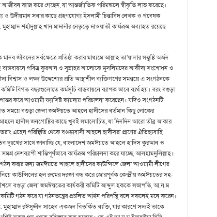
য আজীবন কাজ করে গেছেন, যা আন্তর্জাাতিক পরিমন্ডলে স্বীকৃতি লাভ করেছে।
গ্য ও উদীয়মান সবার কাছে গ্রহণযোগ্য ইসলামী চিন্তাবিদ লেখক ও গবেষক
 মুহাম্মাদ শহীদুল্লাহ্ খান মাদানীর নেতৃত্বে দাওয়াতী কার্যক্রম অব্যাহত রয়েছে
ীবনের সর্বক্ষেত্রে প্রতিষ্ঠা করার মাধ্যমে আল্লাহ তা’য়ালার সন্তুষ্টি অর্জন
্নাহ্ বাস্তবায়নে পবিত্র কুরআন ও সুন্নাহর আলোকে মুসলিমদের আকীদা সংশোধন ও
 বিশ্বাস ও লক্ষ্য উদ্দেশ্যের প্রতি আস্থাশীল ব্যক্তিগণের সমন্বয়ে এ সংগঠনকে
কমিটি বিগত বছরগুলোতে কর্মসূচি বাস্তবায়নে ব্যাপক ভাবে ব্যর্থ হয়। বরং বগুড়া
পান্তর করে আওয়ামী ফ্যাসিষ্ট কায়দায় পরিচালনা করেছেন। যদিও সংগঠনটি
বিগত সময়ে বগুড়া জেলা জমঈয়তে আহলে হাদীসের বর্তমান কিছু লোকের
র আহলে হাদীস জনগোষ্টির কাছে খুবই সমালোচিত, যা দিনদিন আরো তীব্র আকার
রাং এহেন পরিস্থিতি থেকে বগুড়াবাসী আহলে হাদীসরা প্রাণের ঐতিহ্যবাহি
ব দুঃখের সাথে জানাচ্ছি যে, বাংলাদেশ জমঈয়তে আহলে হাদিস কুরআন ও
র দেশব্যাপী শান্তিপূর্ণভাবে কার্যক্রম পরিচালনা করে যাচ্ছে, আলহামদুলিল্লাহ্।
ি গঠন করার জন্য জমঈয়তে আহলে হাদীসের কাউন্সিলে জেলা আওয়ামী লীগের
 নিয়ে কাউন্সিলের হল রুমের দরজা বন্ধ করে জোরপূর্বক কেন্দ্রীয় জমঈয়তের সহ-
টকৌশলে বগুড়া জেলা জমঈয়তের কার্যকরী কমিটি আব্দুল হককে সভাপতি, আ.ন.ম
ত কমিটি গঠন করে যা গঠনতন্ত্রের প্রচলিত আইন পরিপন্থি বলে সকলেই মনে করেন।
 মুহাম্মাদ রঈসুদ্দীন সাহেব একজন বিতর্কিত ব্যক্তি, যার কারণে সদ্যই তাকে