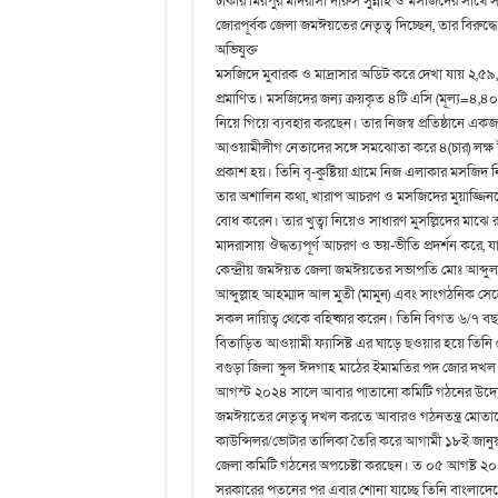
ঢাকার মিরপুর মাদরাসা দারুস সুন্নাহ ও মসজিদের সাথে 
জোরপূর্বক জেলা জমঈয়তের নেতৃত্ব দিচ্ছেন, তার বিরুদ
অভিযুক্ত
মসজিদে মুবারক ও মাদ্রাসার অডিট করে দেখা যায় ২,৫৯
প্রমাণিত। মসজিদের জন্য ক্রয়কৃত ৪টি এসি (মূল্য=৪,৪০,০
নিয়ে গিয়ে ব্যবহার করছেন। তার নিজস্ব প্রতিষ্ঠানে একজন
আওয়ামীলীগ নেতাদের সঙ্গে সমঝোতা করে ৪(চার) লক্ষ ট
প্রকাশ হয়। তিনি বৃ-কুষ্টিয়া গ্রামে নিজ এলাকার মসজিদ 
তার অশালিন কথা, খারাপ আচরণ ও মসজিদের মুয়াজ্জিন
বোধ করেন। তার খুত্বা নিয়েও সাধারণ মুসল্লিদের মাঝে
মাদরাসায় ঔদ্ধত্যপূর্ণ আচরণ ও ভয়-ভীতি প্রদর্শন করে
কেন্দ্রীয় জমঈয়ত জেলা জমঈয়তের সভাপতি মোঃ আব্দু
আব্দুল্লাহ আহম্মাদ আল মুতী (মামুন) এবং সাংগঠনিক 
সকল দায়িত্ব থেকে বহিষ্কার করেন। তিনি বিগত ৬/৭ 
বিতাড়িত আওয়ামী ফ্যাসিষ্ট এর ঘাড়ে ছওয়ার হয়ে তিনি 
বগুড়া জিলা স্কুল ঈদগাহ মাঠের ইমামতির পদ জোর দ
আগস্ট ২০২৪ সালে আবার পাতানো কমিটি গঠনের উদ্যোগ
জমঈয়তের নেতৃত্ব দখল করতে আবারও গঠনতন্ত্র মোতা
কাউন্সিলর/ভোটার তালিকা তৈরি করে আগামী ১৮ই জানুয়া
জেলা কমিটি গঠনের অপচেষ্টা করছেন। ত ০৫ আগষ্ট ২০২৪
সরকারের পতনের পর এবার শোনা যাচ্ছে তিনি বাংলাদ