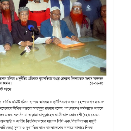
টি গঠনে
বার্ষিক কমিটি গঠনে ব্যাপক অনিয়ম ও দুর্নীতির প্রতিবাদে বৃহস্পতিবার সকালে
ক সম্মেলনে লিখিত বক্তব্যে মাহমুদুর রহমান বলেন, “বাংলাদেশ জমঈয়তে আহলে
ীসদের একক সংগঠন যা আল্লামা আব্দুল্লাহেল কাফী আল কোরায়শী (রহঃ) ১৯৪৬
ত্র রাজশাহী ও জাতীয় বিশ্ববিদ্যালয়ের সাবেক ভিসি এবং বিশ্ববিদ্যালয় মঞ্জুরি
ল বারী (রহঃ) সুনাম ও সুখ্যাতির সাথে বাংলাদেশের আনাচে-কানাচে শিরক