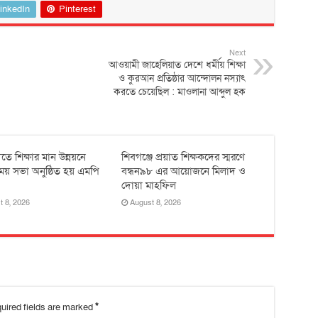
inkedIn
Pinterest
Next
আওয়ামী জাহেলিয়াত দেশে ধর্মীয় শিক্ষা
ও কুরআন প্রতিষ্ঠার আন্দোলন নস্যাৎ
করতে চেয়েছিল : মাওলানা আব্দুল হক
তে শিক্ষার মান উন্নয়নে
শিবগঞ্জে প্রয়াত শিক্ষকদের স্মরণে
ময় সভা অনুষ্ঠিত হয় ‎এমপি
বন্ধন৯৮ এর আয়োজনে মিলাদ ও
দোয়া মাহফিল
t 8, 2026
August 8, 2026
uired fields are marked
*