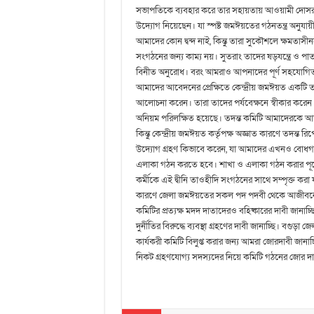
সভাপতিকে ব্যবহার করে তার সহায়তায় আওয়ামী দোসর 
উদ্যোগ নিয়েছেন। যা স্পষ্ট জমঈয়তের গঠনতন্ত্র অনুয
আমাদের কোন দ্বন্দ নাই, কিন্তু তারা সুকৌশলে ক্ষমতাসীনদ
সংগঠনের জন্য কাম্য নয়। সুতরাং তাদের ষড়যন্ত্রে ও প
বিনীত অনুরোধ। বরং আমরাও আপনাদের পূর্ণ সহযোগিত
আমাদের আবেদনের প্রেক্ষিতে কেন্দ্রীয় জমঈয়ত একটি তদন্
আলোচনা করেন। তারা তাদের পর্যবেক্ষনে স্বীকার করে
অনিয়ম পরিলক্ষিত হয়েছে। তদন্ত কমিটি আমাদেরকে আশ্ব
কিন্তু কেন্দ্ৰীয় জমঈয়ত কর্তৃপক্ষ অজ্ঞাত কারণে তদন্ত 
উদ্যোগ গ্রহণ কিভাবে করেন, যা আমাদের এখনও বোধগম্
এলাকা গঠন করতে হবে। শাখা ও এলাকা গঠন করার পূর্
কর্মীকে এই দ্বীনি তাওহীদি সংগঠনের সাথে সম্পৃক্ত কর
কারণে জেলা জমঈয়তের সকল পদ পদবী থেকে আজীবনের জ
কমিটির প্রত্যক্ষ মদদ দাতাদেরও বহিষ্কারের দাবী জানাচ
দুর্নীতির বিরুদ্ধে ব্যবস্থা গ্রহণের দাবী জানাচ্ছি।
কার্যকরী কমিটি বিলুপ্ত করার জন্য আমরা জোরদাবী জানাচ
নিকট গ্রহণযোগ্য সদস্যদের নিয়ে কমিটি গঠনের জোর দাব