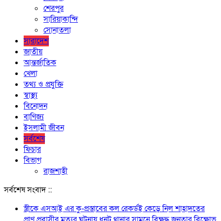
শেরপুর
সারিয়াকান্দি
সোনাতলা
সারাদেশ
জাতীয়
আন্তর্জাতিক
খেলা
তথ্য ও প্রযুক্তি
স্বাস্থ্য
বিনোদন
বাণিজ্য
ইসলামী জীবন
সর্বশেষ
ফিচার
বিভাগ
রাজশাহী
সর্বশেষ সংবাদ ::
স্ত্রীকে এসআই এর কু-প্রস্তাবের কল রেকর্ডই কেড়ে নিল শাহাদতের
প্রাণ প্রবাসীর মৃত্যুর ঘটনায় ধুনট থানার সামনে বিক্ষুদ্ধ জনতার বিক্ষোভ