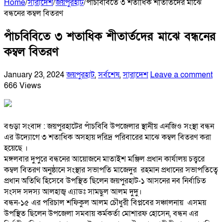
Home
/
সারাদেশ
/
জয়পুরহাট
/
পাঁচবিবিতে ৩ শতাধিক শীতার্তদের মাঝে
বন্ধনের কম্বল বিতরণ
পাঁচবিবিতে ৩ শতাধিক শীতার্তদের মাঝে বন্ধনের
কম্বল বিতরণ
January 23, 2024
জয়পুরহাট
,
সর্বশেষ
,
সারাদেশ
Leave a comment
666 Views
বগুড়া সংবাদ : জয়পুরহাটের পাঁচবিবি উপজেলার স্থানীয় এনজিও সংস্থা বন্ধন
এর উদ্যোগে ৩ শতাধিক অসহায় দরিদ্র পরিবারের মাঝে কম্বল বিতরণ করা
হয়েছে ।
মঙ্গলবার দুপুরে বন্ধনের আয়োজনে মাতাইশ মঞ্জিল প্রধান কার্যালয় চত্ত্বরে
কম্বল বিতরণ অনুষ্ঠানে সংস্থার সভাপতি মাজেদুর রহমান প্রধানের সভাপতিত্বে
প্রধান অতিথি হিসেবে উপস্থিত ছিলেন জয়পুরহাট-১ আসনের নব নির্বাচিত
সংসদ সদস্য আলহাজ্ব এ্যাডঃ সামছুল আলম দুদু।
বন্ধন-১৫ এর পরিচাল শফিকুল আলম চৌধুরী বিপ্লবের সঞ্চালনায় এসময়
উপস্থিত ছিলেন উপজেলা সমবায় কর্মকর্তা মোশারফ হোসেন, বন্ধন এর