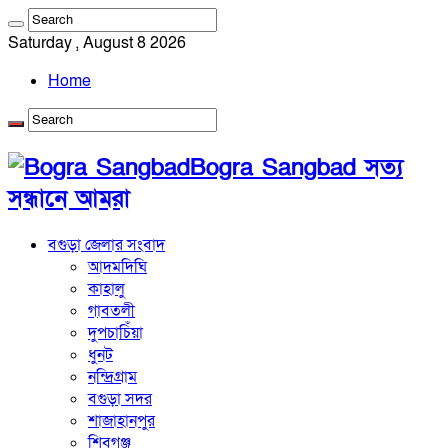
Saturday , August 8 2026
Home
Bogra Sangbad সত্য
সন্ধানে আমরা
বগুড়া জেলার সংবাদ
আদমদিঘি
কাহালু
গাবতলী
দুপচাচিঁয়া
ধুনট
নন্দ্রিগ্রাম
বগুড়া সদর
শাজাহানপুর
শিবগঞ্জ