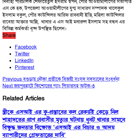
নির্বাহী পরিচালক শেফায়েতুল ইসরাম স্বপন, পৌর আওয়ামীলীগের সভাপতি
এস কে হক, উপজেলা আওয়ামীলীগের যুগ্ম সাধারণ সম্পাদক খালেকুল
ইসলাম বকুল, পৌর কাউন্সিলর আরিফ রাব্বানী ইস্তি, মহিলা কাউন্সিলর
রাবেয়া আক্তার আন্নি, থানার এ এস আই মনারুল ইসলাম সহ বন্ধন এর
বিভিন্ন কর্মকর্তা বৃন্দ উপস্থিত ছিলেন।
Share
Facebook
Twitter
LinkedIn
Pinterest
Previous
বগুড়ায় নৌকা প্রতীকে বিজয়ী সংসদ সদস্যদের সংবর্ধনা
Next
জয়পুরহাটে কিশোরের গ্যাং লিডারসহ আটক-৩
Related Articles
স্ত্রীকে এসআই এর কু-প্রস্তাবের কল রেকর্ডই কেড়ে নিল
শাহাদতের প্রাণ প্রবাসীর মৃত্যুর ঘটনায় ধুনট থানার সামনে
বিক্ষুদ্ধ জনতার বিক্ষোভ ‘এসআই এর বিচার ও আদম
ব্যাপারীদের গ্রেফতারের দাবি’