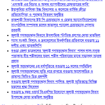
‘এসআই এর বিচার ও আদম ব্যাপারীদের গ্রেফতারের দাবি’
ইয়াকুবিয়া বালিকা উচ্চ বিদ্যালয় ও কলেজে বার্ষিক ক্রীড়া
প্রতিযোগিতা ও পুরস্কার বিতরণ অনুষ্ঠিত
রাজশাহী বিভাগের ইউ পি চেয়ারম্যান ও মেম্বার অ্যাসোসিয়েশনের
সাংগঠনিক সম্পাদক হলেন কাহালুর প্যানেল চেয়ারম্যান গোলাম
রব্বানী
জুলাই গণঅভ্যুত্থান দিবসে ইসলামিক স্টাডিজ গ্রুপের দোয়া মাহফিল
গ্যাস সংকট, বিদ্যুৎ ও দ্রব্যমূল্যের ঊর্ধ্বগতির প্রতিবাদে বগুড়ায় ১১
দলীয় এক্য স্মারকলিপি
বগুড়া জেলা ছাত্রদলের ‘জুলাই গণঅভ্যুত্থান দিবস’ পালন লাল-সবুজ
পতাকায় বীর শহীদদের স্মরণ, শহীদ পরিবারের মাঝে সম্মাননা স্মারক
প্রদান
জুলাই অভ্যুত্থানের ২য় বর্ষপূতিতে বগুড়ায় ১১ দলের গণমিছিল
জুলাই গণঅভ্যুত্থানের স্মৃতি ধরে রাখতে বগুড়ায় আলোকচিত্র ও
প্রামাণ্য ভিডিও চিত্র প্রদর্শনী
বগুড়ায় জুলাই গণঅভ্যুত্থান দিবস পালিত, জুলাই স্মৃতিস্তম্ভে বিভিন্ন
মহলের শ্রদ্ধা নিবেদন
বগুড়ায় ৯ নম্বর ওয়ার্ড বিএনপির উদ্যোগে জুলাই গণঅভ্যুত্থান দিবস
উপলক্ষে দোয়া মাহফিল অনুষ্ঠিত