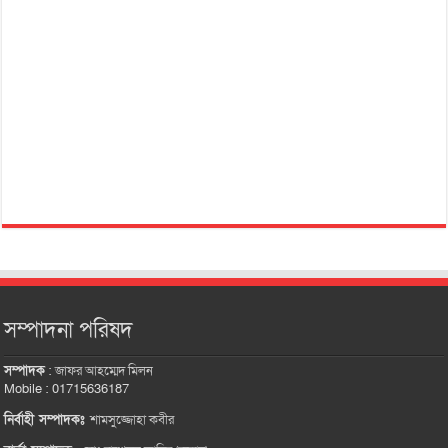
সম্পাদনা পরিষদ
সম্পাদক
:
জাফর আহম্মেদ মিলন
Mobile : 01715636187
নির্বাহী সম্পাদকঃ
শামসুজ্জোহা কবীর