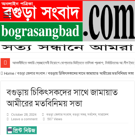
আদমদীঘিতে শুমারি স্বেচ্ছাসেবী নিয়োগে যোগ্যতার ভিত্তিতে তালিকা প্রকাশ; নির্বাচিতদের আ.লীগ ট্যাগ
Home
/
বগুড়া জেলার সংবাদ
/
বগুড়ায় চিকিৎসকদের সাথে জামায়াত আমীরের মতবিনিময় সভা
বগুড়ায় চিকিৎসকদের সাথে জামায়াত
আমীরের মতবিনিময় সভা
October 28, 2024
বগুড়া জেলার সংবাদ
,
বগুড়া সদর
,
সর্বশেষ
,
সারাদেশ
Leave a comment
507 Views