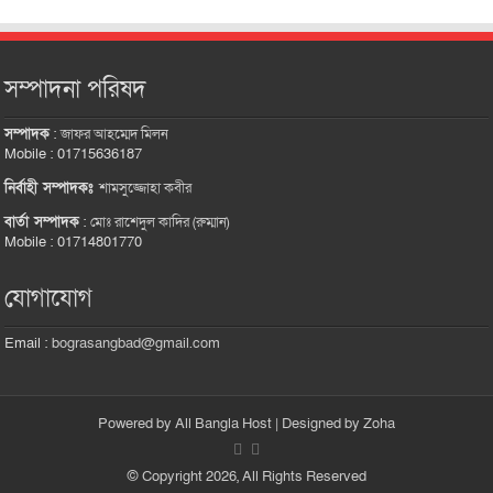
সম্পাদনা পরিষদ
সম্পাদক
:
জাফর আহম্মেদ মিলন
Mobile : 01715636187
নির্বাহী সম্পাদকঃ
শামসুজ্জোহা কবীর
বার্তা সম্পাদক
:
মোঃ রাশেদুল কাদির (রুম্মান)
Mobile : 01714801770
যোগাযোগ
Email :
bograsangbad@gmail.com
Powered by
All Bangla Host
| Designed by
Zoha
© Copyright 2026, All Rights Reserved