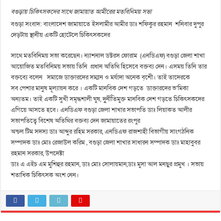
বগুড়ায় চিকিৎসকদের সাথে জামায়াত আমীরের মতবিনিময় সভা
বগুড়া সংবাদ: বাংলাদেশ জামায়াতে ইসলামীর আমীর ডাঃ শফিকুর রহমান শনিবার দুপুর
দেড়টায় স্থানীয় একটি হোটেলে চিকিৎসকদের
সাথে মতবিনিময় সভা করেছেন। ন্যাশনাল ডক্টরস ফোরাম (এনডিএফ) বগুড়া জেলা শাখা
আয়োজিত মতবিনিময় সভায় তিনি প্রধান অতিথি হিসেবে বক্তব্য দেন। এসময় তিনি তার
বক্তব্যে বলেন সমাজে ডাক্তারদের সম্মান ও মর্যাদা অনেক ব্শেী। তাই তাদেরকে
সব পেশার মানুষ মূল্যায়ন করে । একটি মানবিক দেশ গড়তে ডাক্তারদের ভ’মিকা
অন্যতম। তাই একটি সুখী সমৃদ্ধশালী ঘুষ, দুুর্নীতিমুক্ত মানবিক দেশ গড়তে চিকিৎসকদের
এগিয়ে আসতে হবে। এনডিএফ বগুড়া জেলা শাখার সভাপতি ডাঃ লিয়াকত আলীর
সভাপতিত্বে বিশেষ অতিথির বক্তব্য দেন জামায়াতের রংপুর
অন্চল টিম সদস্য ডাঃ আব্দুর রহিম সরকার, এনডিএফ রাজশাহী বিভাগীয় সাংগঠনিক
সম্পাদক ডাঃ মোঃ রেজাউল করিম , বগুড়া জেলা শাখার সাধারন সম্পাদক ডাঃ মাহাবুবর
রহমান সরকার, উপদেষ্টা
ডাঃ এ এইচ এম মুশিহুর রহমান, ডাঃ মোঃ সোলায়মান,ডাঃ মুসা আল মনছুর প্রমুখ । সভায়
শতাধিক চিকিৎসক অংশ নেন।