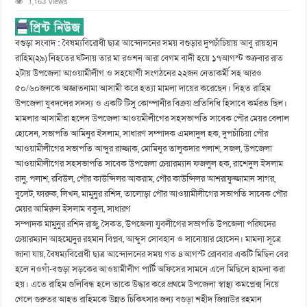
1,163 Views
বগুড়া সংবাদ : বৈষম্যবিরোধী ছাত্র আন্দোলনের সময় বগুড়ার দুপচাঁচিয়ায় আবু রায়হান
রাহিম(২৯) নিহতের ঘটনায় তার মা রওশন আরা বেগম বাদী হয়ে ১৭আগস্ট শুক্রবার রাত
২টায় উপজেলা আওয়ামীলীগ ও সহযোগী সংগঠনের ২২জন নেতাকর্মী সহ আরও
৫০/৬০জনকে অজ্ঞাতনামা আসামী করে হত্যা মামলা দায়ের করেছেন। নিহত রাহিম
উপজেলা যুবদলের সদস্য ও একটি টিসু কোম্পানীর বিক্রয় প্রতিনিধি হিসাবে কর্মরত ছিল।
মামলার আসামীরা হলেন উপজেলা আওয়মীলীগের সহসভাপতি সাবেক পৌর মেয়র বেলাল
হোসেন, সভাপতি আমিনুর ইসলাম, সাধারণ সম্পাদক এমদাদুল হক, দুপচাঁচিয়া পৌর
আওয়ামীলীগের সভাপতি আব্দুর রাজ্জাক, মোমিনুর তালুকদার পলাশ, সজল, উপজেলা
আওয়ামীলীগের সহসভাপতি সাবেক উপজেলা চেয়ারম্যান ফজলুল হক, রাশেদুল ইসলাম
রানু, পলাশ, রবিউল, পৌর কাউন্সিলর আকরাম, পৌর কাউন্সিলর আশরাফুজ্জামান সাগর,
বুলেট, ফারুক, লিখন, মামুনুর রশিদ, তালোড়া পৌর আওয়ামীলীগের সভাপতি সাবেক পৌর
মেয়র আমিরুল ইসলাম বকুল, সাধারণ
সম্পাদক মামুনুর রশিদ রাজু, সৈকত, উপজেলা যুবলীগের সভাপতি উপজেলা পরিষদের
চেয়ারম্যান আহম্মেদুর রহমান বিপ্লব, আব্দুস সোবহান ও সানোয়ার হোসেন। মামলা সূত্রে
জানা যায়, বৈষম্যবিরোধী ছাত্র আন্দোলনের সময় গত ৪আগস্ট রোববার একটি মিছিল বের
হলে নওগাঁ-বগুড়া সড়কের আওয়ামীলীগ পার্টি অফিসের সামনে এলে মিছিলে হামলা করা
হয়। এতে রাহিম গুলিবিন্ধ হলে তাকে উদ্ধার করে প্রথমে উপজেলা স্বাস্থ্য কমপ্লেক্স নিয়ে
গেলে গুরুতর আহত রাহিমকে উন্নত চিকিৎসার জন্য বগুড়া শহীদ জিয়াউর রহমান