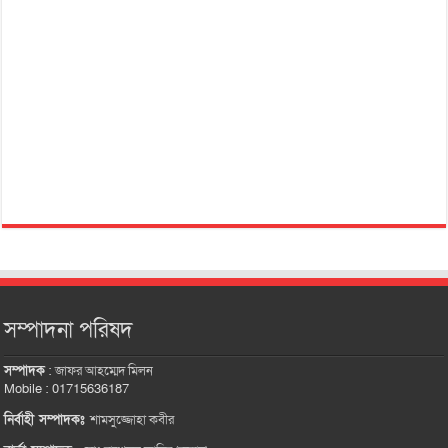
সম্পাদনা পরিষদ
সম্পাদক
:
জাফর আহম্মেদ মিলন
Mobile : 01715636187
নির্বাহী সম্পাদকঃ
শামসুজ্জোহা কবীর