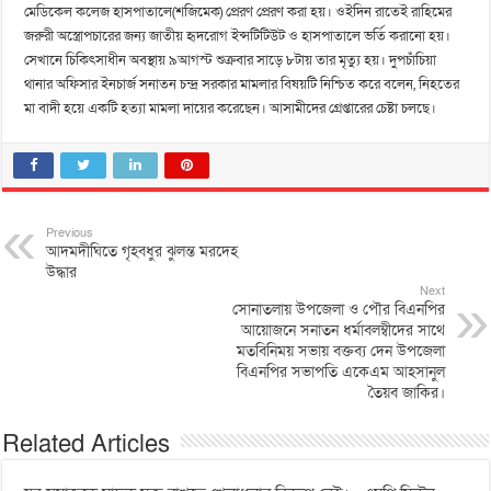
মেডিকেল কলেজ হাসপাতালে(শজিমেক) প্রেরণ প্রেরণ করা হয়। ওইদিন রাতেই রাহিমের
জরুরী অস্ত্রোপচারের জন্য জাতীয় হৃদরোগ ইন্সটিটিউট ও হাসপাতালে ভর্তি করানো হয়।
সেখানে চিকিৎসাধীন অবস্থায় ৯আগস্ট শুক্রবার সাড়ে ৮টায় তার মৃত্যু হয়। দুপচাঁচিয়া
থানার অফিসার ইনচার্জ সনাতন চন্দ্র সরকার মামলার বিষয়টি নিশ্চিত করে বলেন, নিহতের
মা বাদী হয়ে একটি হত্যা মামলা দায়ের করেছেন। আসামীদের গ্রেপ্তারের চেষ্টা চলছে।
Previous
আদমদীঘিতে গৃহবধুর ঝুলন্ত মরদেহ
উদ্ধার
Next
সোনাতলায় উপজেলা ও পৌর বিএনপির
আয়োজনে সনাতন ধর্মাবলম্বীদের সাথে
মতবিনিময় সভায় বক্তব্য দেন উপজেলা
বিএনপির সভাপতি একেএম আহসানুল
তৈয়ব জাকির।
Related Articles