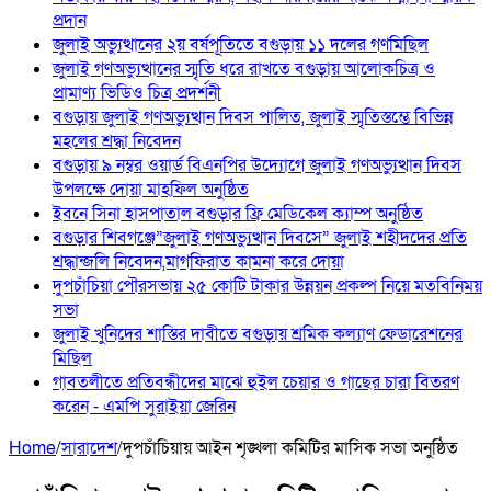
প্রদান
জুলাই অভ্যুত্থানের ২য় বর্ষপূতিতে বগুড়ায় ১১ দলের গণমিছিল
জুলাই গণঅভ্যুত্থানের স্মৃতি ধরে রাখতে বগুড়ায় আলোকচিত্র ও
প্রামাণ্য ভিডিও চিত্র প্রদর্শনী
বগুড়ায় জুলাই গণঅভ্যুত্থান দিবস পালিত, জুলাই স্মৃতিস্তম্ভে বিভিন্ন
মহলের শ্রদ্ধা নিবেদন
বগুড়ায় ৯ নম্বর ওয়ার্ড বিএনপির উদ্যোগে জুলাই গণঅভ্যুত্থান দিবস
উপলক্ষে দোয়া মাহফিল অনুষ্ঠিত
ইবনে সিনা হাসপাতাল বগুড়ার ফ্রি মেডিকেল ক্যাম্প অনুষ্ঠিত
বগুড়ার শিবগঞ্জে”জুলাই গণঅভ্যুত্থান দিবসে” জুলাই শহীদদের প্রতি
শ্রদ্ধান্জলি নিবেদন,মাগফিরাত কামনা করে দোয়া
দুপচাঁচিয়া পৌরসভায় ২৫ কোটি টাকার উন্নয়ন প্রকল্প নিয়ে মতবিনিময়
সভা
জুলাই খুনিদের শাস্তির দাবীতে বগুড়ায় শ্রমিক কল্যাণ ফেডারেশনের
মিছিল
‎গাবতলীতে প্রতিবন্ধীদের মাঝে হুইল ‎চেয়ার ও গাছের চারা বিতরণ
করেন ‎- এমপি সুরাইয়া জেরিন
Home
/
সারাদেশ
/
দুপচাঁচিয়ায় আইন শৃঙ্খলা কমিটির মাসিক সভা অনুষ্ঠিত