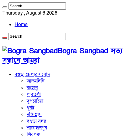
Thursday , August 6 2026
Home
Bogra Sangbad সত্য
সন্ধানে আমরা
বগুড়া জেলার সংবাদ
আদমদিঘি
কাহালু
গাবতলী
দুপচাচিঁয়া
ধুনট
নন্দ্রিগ্রাম
বগুড়া সদর
শাজাহানপুর
শিবগঞ্জ