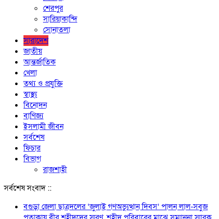
শেরপুর
সারিয়াকান্দি
সোনাতলা
সারাদেশ
জাতীয়
আন্তর্জাতিক
খেলা
তথ্য ও প্রযুক্তি
স্বাস্থ্য
বিনোদন
বাণিজ্য
ইসলামী জীবন
সর্বশেষ
ফিচার
বিভাগ
রাজশাহী
সর্বশেষ সংবাদ ::
বগুড়া জেলা ছাত্রদলের ‘জুলাই গণঅভ্যুত্থান দিবস’ পালন লাল-সবুজ
পতাকায় বীর শহীদদের স্মরণ, শহীদ পরিবারের মাঝে সম্মাননা স্মারক