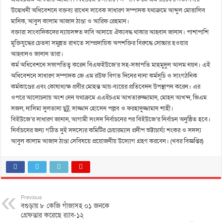
উদ্বোধনী অধিবেশনে বক্তব্য রাখেন সাবেক সাধারণ সম্পাদক যথাক্রমে আব্দুল মোত্তালিব
মানিক, আবুল কালাম আজাদ ঠাণ্ডা ও আরিফ রেহমান।
বক্তারা সাংবাদিকদের ন্যায়সঙ্গত দাবি আদায়ে ঐক্যবদ্ধ থাকার আহ্বান জানান। পাশাপাশি
মুক্তিযুদ্ধের চেতনা সমুন্নত রাখতে সাম্প্রদায়িক অপশক্তির বিরুদ্ধে সোচ্চার হওয়ার
আহ্বানও জানান তারা।
কর্ম অধিবেশনে সভাপতিত্ব করেন বিএফইউজে’র সহ-সভাপতি মাহমুদুল আলম নয়ন। এই
অধিবেশনে সাধারণ সম্পাদক জে এম রউফ বিগত দিনের নানা কর্মসূচি ও সাংগঠনিক
কর্মকাণ্ডের এবং কোষাধ্যক্ষ প্রবীর মোহন্ত আয়-ব্যয়ের প্রতিবেদন উপস্থাপন করেন। এর
ওপরে আলোচনায় অংশ নেন যথাক্রমে এএইচএম আখতারুজ্জামান, মোহন আখন্দ, জিএম
সজল, নাসিমা সুলতানা ছুটু, সাজ্জাদ হোসেন পল্লব ও ফরহাদুজ্জামান শাহী।
বিইউজে’র সাধারণ জানান, আগামী সংসদ নির্বাচনের পর বিইউজে’র নির্বাচন অনুষ্ঠিত হবে।
নির্বাচনের জন্য গঠিত দুই সদস্যের কমিটির চেয়ারম্যান প্রদীপ ভট্টাচার্য্য শংকর ও সদস্য
আবুল কালাম আজাদ ঠাণ্ডা সেবিষয়ে প্রয়োজনীয় উদ্যোগ গ্রহণ করবেন। (খবর বিজ্ঞপ্তির)
Previous
বগুড়ায় ৮ কেজি গাঁজাসহ ০১ জনকে
গ্রেফতার করেছে র‌্যাব-১২