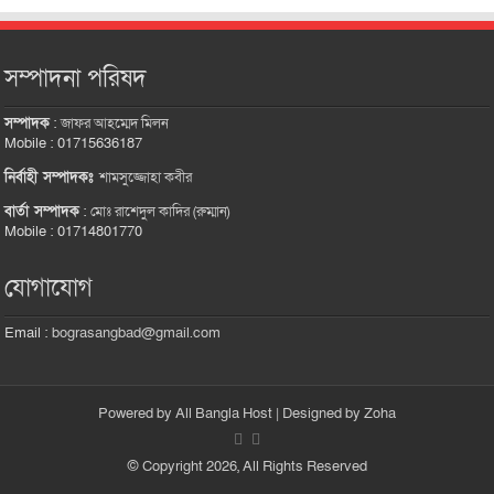
সম্পাদনা পরিষদ
সম্পাদক
:
জাফর আহম্মেদ মিলন
Mobile : 01715636187
নির্বাহী সম্পাদকঃ
শামসুজ্জোহা কবীর
বার্তা সম্পাদক
:
মোঃ রাশেদুল কাদির (রুম্মান)
Mobile : 01714801770
যোগাযোগ
Email :
bograsangbad@gmail.com
Powered by
All Bangla Host
| Designed by
Zoha
© Copyright 2026, All Rights Reserved