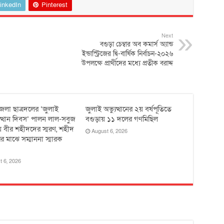
inkedIn
Pinterest
Next
বগুড়া চেম্বার অব কমার্স অ্যান্ড
ইন্ডাস্ট্রিজের দ্বি-বার্ষিক নির্বাচন-২০২৬
উপলক্ষে প্রার্থীদের মধ্যে প্রতীক বরাদ্দ
েলা ছাত্রদলের ‘জুলাই
জুলাই অভ্যুত্থানের ২য় বর্ষপূতিতে
ুত্থান দিবস’ পালন লাল-সবুজ
বগুড়ায় ১১ দলের গণমিছিল
 বীর শহীদদের স্মরণ, শহীদ
August 6, 2026
র মাঝে সম্মাননা স্মারক
t 6, 2026