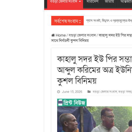
বগুড়া জেলার সংবাদ
সারাদেশ
জাতীয়
আন্তর্জা
গ্যাস সংকট, বিদ্যুৎ ও দ্রব্যমূল্যের ঊর
সর্বশেষ সংবাদ ::
Home
/
বগুড়া জেলার সংবাদ
/
কাহালু সদর ইউ পির সম্ভ
সাথে নির্বাচনী কুশল বিনিময়
কাহালু সদর ইউ পির সম্ভাব
আব্দুল করিমের অত্র ইউনি
কুশল বিনিময়
June 15, 2026
বগুড়া জেলার সংবাদ
,
বগুড়া সদর