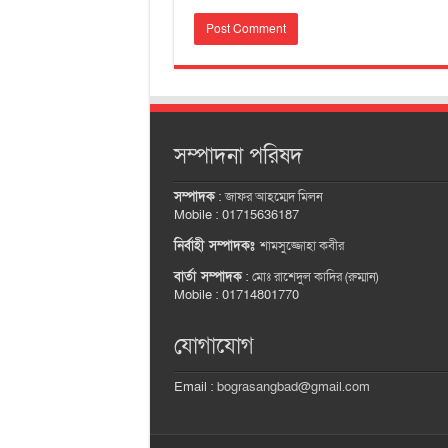
সম্পাদনা পরিষদ
সম্পাদক
:
জাফর আহম্মেদ মিলন
Mobile : 01715636187
নির্বাহী সম্পাদকঃ
শামসুজ্জোহা কবীর
বার্তা সম্পাদক
:
মোঃ রাশেদুল কাদির (রুম্মান)
Mobile : 01714801770
যোগাযোগ
Email :
bograsangbad@gmail.com