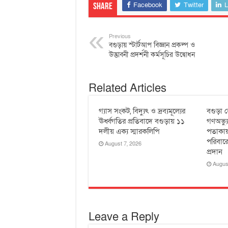
Facebook
Twitter
L
Share
Previous
বগুড়ায় স্টার্টআপ বিজ্ঞান প্রকল্প ও
উদ্ভাবনী প্রদর্শনী কর্মসূচির উদ্বোধন
Related Articles
গ্যাস সংকট, বিদ্যুৎ ও দ্রব্যমূল্যের
বগুড়া জ
ঊর্ধ্বগতির প্রতিবাদে বগুড়ায় ১১
গণঅভ্য
দলীয় এক্য স্মারকলিপি
পতাকায়
পরিবারে
August 7, 2026
প্রদান
Augus
Leave a Reply