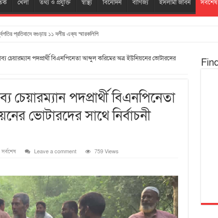
তিক
খেলা
তথ্য ও প্রযুক্তি
স্বাস্থ্য
বিনোদন
বাণিজ্য
ইসলামী জীবন
সর্বশেষ
্ধ্বগতির প্রতিবাদে বগুড়ায় ১১ দলীয় এক্য স্মারকলিপি
াব্য চেয়ারম্যান পদপ্রার্থী বিএনপিনেতা আব্দুল করিমের অত্র ইউনিয়নের ভোটারদের
Fin
্য চেয়ারম্যান পদপ্রার্থী বিএনপিনেতা
য়নের ভোটারদের সাথে নির্বাচনী
,
সর্বশেষ
Leave a comment
759 Views