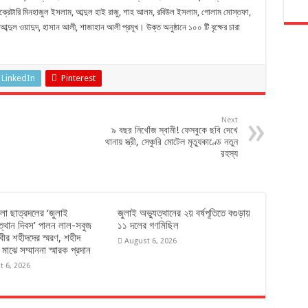
রেটারি মিনহাজুল ইসলাম, আব্দুল হাই রাজু, শাহ আলম, রবিউল ইসলাম, গোলাম মোস্তফা,
ুল ওয়াদুদ, হাসান আলী, শাজাহান আলী প্রমূখ। উক্ত অনুষ্ঠানে ১০০ টি বৃক্ষের চারা
LinkedIn
Pinterest
Next
৯ বছর নিখোঁজ স্বামী! ফেসবুকে ছবি দেখে
থানায় স্ত্রী, সেঞ্চুরি মোটেল মৃত্যুকাণ্ডে নতুন
রহস্য
েলা ছাত্রদলের ‘জুলাই
জুলাই অভ্যুত্থানের ২য় বর্ষপূতিতে বগুড়ায়
ত্থান দিবস’ পালন লাল-সবুজ
১১ দলের গণমিছিল
বীর শহীদদের স্মরণ, শহীদ
August 6, 2026
 মাঝে সম্মাননা স্মারক প্রদান
t 6, 2026