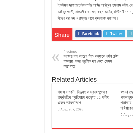
ইউনিয়ন জামায়াতে ইসলামীর আমির আরিফুল ইসলাম করিম, সেক্
আইয়ুব আলী, আলমগীর হোসেন, রুহুল আমিন, রবিউল ইসলাম ,আব্দ
বিতরণ করা হয় ও রাস্তার পাশে বৃক্ষরোপন করা হয়।
Facebook
Twitter
Share
Previous
বগুড়ায় দশ বছরের শিশু কন্যাকে ধর্ষণ চেষ্টা
মামলায় শহর শ্রমিক দল নেতা জেমস
কারাগারে
Related Articles
গ্যাস সংকট, বিদ্যুৎ ও দ্রব্যমূল্যের
বগুড়া জ
ঊর্ধ্বগতির প্রতিবাদে বগুড়ায় ১১ দলীয়
গণঅভ্যু
এক্য স্মারকলিপি
পতাকায় 
পরিবারের
August 7, 2026
Augus