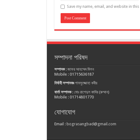
Save my name, email, and website in this
সম্পাদনা পরিষদ
সম্পাদক
:
জাফর আহম্মেদ মিলন
Mobile : 01715636187
নির্বাহী সম্পাদকঃ
শামসুজ্জোহা কবীর
বার্তা সম্পাদক
:
মোঃ রাশেদুল কাদির (রুম্মান)
Mobile : 01714801770
যোগাযোগ
Email :
bograsangbad@gmail.com