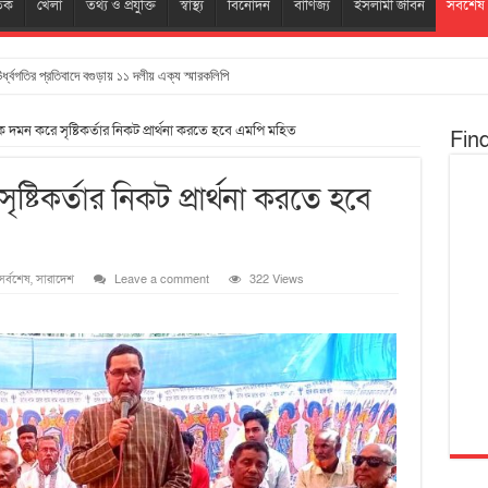
তিক
খেলা
তথ্য ও প্রযুক্তি
স্বাস্থ্য
বিনোদন
বাণিজ্য
ইসলামী জীবন
সর্বশেষ
ঊর্ধ্বগতির প্রতিবাদে বগুড়ায় ১১ দলীয় এক্য স্মারকলিপি
দমন করে সৃষ্টিকর্তার নিকট প্রার্থনা করতে হবে এমপি মহিত
Fin
্টিকর্তার নিকট প্রার্থনা করতে হবে
সর্বশেষ
,
সারাদেশ
Leave a comment
322 Views