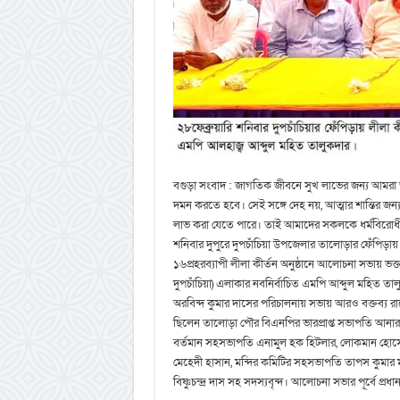
বগুড়া সংবাদ : জাগতিক জীবনে সুখ লাভের জন্য আমরা
দমন করতে হবে। সেই সঙ্গে দেহ নয়, আত্মার শান্তির জন্য ক
লাভ করা যেতে পারে। তাই আমাদের সকলকে ধর্মবিরোধী 
শনিবার দুপুরে দুপচাঁচিয়া উপজেলার তালোড়ার ফেঁপিড়ায় শ্রীশ্
১৬প্রহরব্যাপী লীলা কীর্তন অনুষ্ঠানে আলোচনা সভায় ভক্
দুপচাঁচিয়া) এলাকার নবনির্বাচিত এমপি আব্দুল মহিত তা
অরবিন্দ কুমার দাসের পরিচালনায় সভায় আরও বক্তব্য 
ছিলেন তালোড়া পৌর বিএনপির ভারপ্রাপ্ত সভাপতি আনার
বর্তমান সহসভাপতি এনামুল হক হিটলার, লোকমান হোসেন ব
মেহেদী হাসান, মন্দির কমিটির সহসভাপতি তাপস কুমার মজু
বিষ্ণুচন্দ্র দাস সহ সদস্যবৃন্দ। আলোচনা সভার পূর্বে প