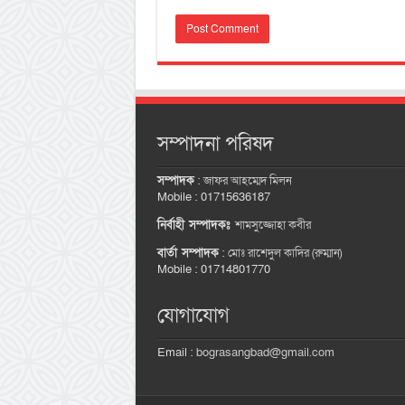
সম্পাদনা পরিষদ
সম্পাদক
:
জাফর আহম্মেদ মিলন
Mobile : 01715636187
নির্বাহী সম্পাদকঃ
শামসুজ্জোহা কবীর
বার্তা সম্পাদক
:
মোঃ রাশেদুল কাদির (রুম্মান)
Mobile : 01714801770
যোগাযোগ
Email :
bograsangbad@gmail.com