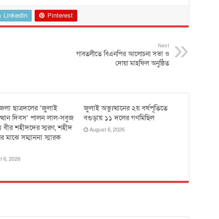
LinkedIn
Pinterest
Next
গাবতলীতে বিএনপির আলোচনা সভা ও
দোয়া মাহফিল অনুষ্ঠিত
েলা ছাত্রদলের ‘জুলাই
জুলাই অভ্যুত্থানের ২য় বর্ষপূতিতে
ুত্থান দিবস’ পালন লাল-সবুজ
বগুড়ায় ১১ দলের গণমিছিল
 বীর শহীদদের স্মরণ, শহীদ
August 6, 2026
র মাঝে সম্মাননা স্মারক
t 6, 2026