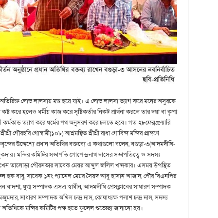
 অতিরিক্ত লোভ লালসায় মত্ত হয়ে যাই। এ লোভ লালসা ত্যাগ করে মনের অসুরকে
ষ্ট করে হলেও ধর্মীয় কাজ করে সৃষ্টিকর্তার নিকট প্রার্থনা করলে তার দয়া বা কৃপা
কর্মকান্ড ত্যাগ করে ধর্মের পথ অনুসরণ করে চলতে হবে। গত ২৮ফেব্রæয়ারি
রী গৌরহরি গোস্বামী(১০৮) আশ্রমস্থিত শ্রীশ্রী রাধা গোবিন্দ মন্দির প্রাঙ্গণে
তবৃন্দের উদ্দেশ্যে প্রধান অতিথির বক্তব্যে এ কথাগুলো বলেন, বগুড়া-৩(আদমদীঘি-
লুকদার। মন্দির কমিটির সভাপতি গোপেন্দ্রনাথ দাসের সভাপতিত্বে ও সদস্য
রাখেন তালোড়া পৌরসভার সাবেক মেয়র আব্দুল জলিল খন্দকার। এসময় উপস্থিত
ুল হক বাবু, সাবেক ১নং প্যানেল মেয়র সৈয়দ আবু হাসান আজাদ, পৌর বিএনপির
াদশা, যুগ্ম সম্পাদক এসএ স্বাধীন, আদমদীঘি প্রেসক্লাবের সাধারণ সম্পাদক
মদার, সাধারণ সম্পাদক অখিল চন্দ্র দাস, কোষাধ্যক্ষ পলাশ চন্দ্র দাস, সদস্য
্রধান অতিথিকে মন্দির কমিটির পক্ষ হতে ফুলেল শুভেচ্ছা জানানো হয়।