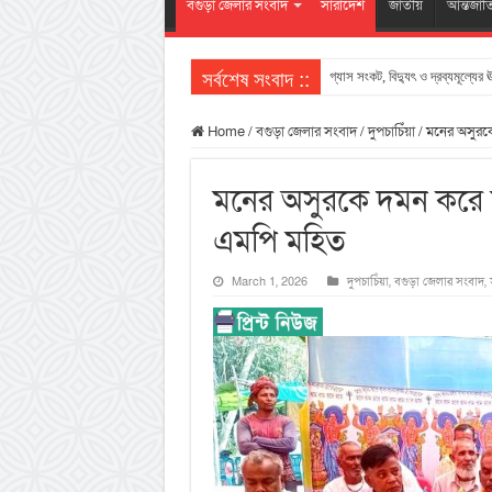
বগুড়া জেলার সংবাদ
সারাদেশ
জাতীয়
আন্তর্জা
সর্বশেষ সংবাদ ::
গ্যাস সংকট, বিদ্যুৎ ও দ্রব্যমূল্যের 
Home
/
বগুড়া জেলার সংবাদ
/
দুপচাচিঁয়া
/
মনের অসুরকে 
মনের অসুরকে দমন করে সৃষ
এমপি মহিত
March 1, 2026
দুপচাচিঁয়া
,
বগুড়া জেলার সংবাদ
,