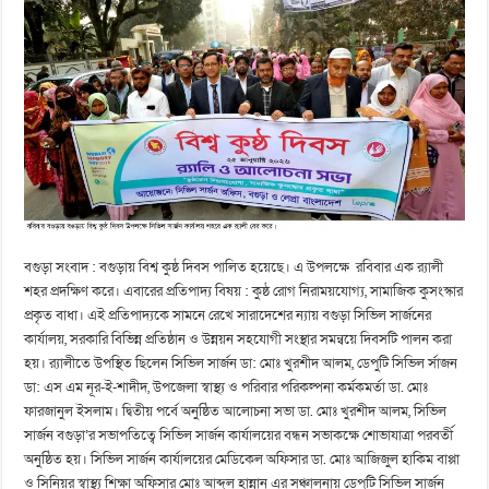
বগুড়া সংবাদ : বগুড়ায় বিশ্ব কুষ্ঠ দিবস পালিত হয়েছে। এ উপলক্ষে রবিবার এক র‌্যালী
শহর প্রদক্ষিণ করে। এবারের প্রতিপাদ্য বিষয় : কুষ্ঠ রোগ নিরাময়যোগ্য, সামাজিক কুসংস্কার
প্রকৃত বাধা। এই প্রতিপাদ্যকে সামনে রেখে সারাদেশের ন্যায় বগুড়া সিভিল সার্জনের
কার্যালয়, সরকারি বিভিন্ন প্রতিষ্ঠান ও উন্নয়ন সহযোগী সংস্থার সমন্বয়ে দিবসটি পালন করা
হয়। র‌্যালীতে উপস্থিত ছিলেন সিভিল সার্জন ডা: মোঃ খুরশীদ আলম, ডেপুটি সিভিল র্সাজন
ডা: এস এম নূর-ই-শাদীদ, উপজেলা স্বাস্থ্য ও পরিবার পরিকল্পনা কর্মকমর্তা ডা. মোঃ
ফারজানুল ইসলাম। দ্বিতীয় পর্বে অনুষ্ঠিত আলোচনা সভা ডা. মোঃ খুরশীদ আলম, সিভিল
সার্জন বগুড়া’র সভাপতিত্বে সিভিল সার্জন কার্যালয়ের বন্ধন সভাকক্ষে শোভাযাত্রা পরবর্তী
অনুষ্ঠিত হয়। সিভিল সার্জন কার্যালয়ের মেডিকেল অফিসার ডা. মোঃ আজিজুল হাকিম বাপ্পা
ও সিনিয়র স্বাস্থ্য শিক্ষা অফিসার মোঃ আব্দুল হান্নান এর সঞ্চালনায় ডেপুটি সিভিল সার্জন