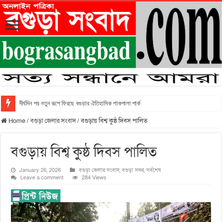
দীর্ঘদিন পর নতুন রূপে ফিরছে বগুড়ার ঐতিহাসিক শাকপালা পার্ক
Home
/
বগুড়া জেলার সংবাদ
/
বগুড়ায় বিশ্ব কুষ্ঠ দিবস পালিত
বগুড়ায় বিশ্ব কুষ্ঠ দিবস পালিত
January 26, 2026
বগুড়া জেলার সংবাদ
,
বগুড়া সদর
,
সর্বশেষ
Leave a comment
284 Views