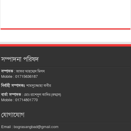
সম্পাদনা পরিষদ
সম্পাদক
:
জাফর আহম্মেদ মিলন
Mobile : 01715636187
নির্বাহী সম্পাদকঃ
শামসুজ্জোহা কবীর
বার্তা সম্পাদক
:
মোঃ রাশেদুল কাদির (রুম্মান)
Mobile : 01714801770
যোগাযোগ
Email :
bograsangbad@gmail.com