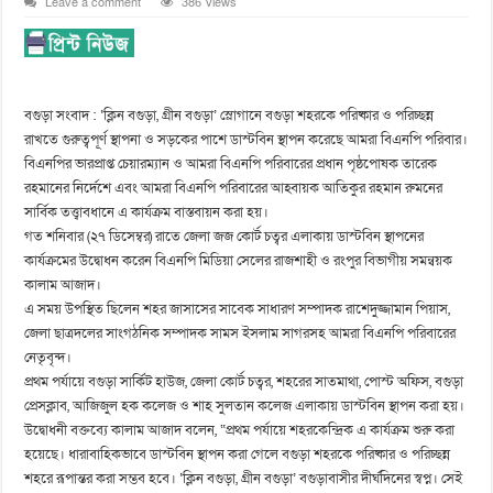
Leave a comment
386 Views
বগুড়া সংবাদ : ‘ক্লিন বগুড়া, গ্রীন বগুড়া’ স্লোগানে বগুড়া শহরকে পরিষ্কার ও পরিচ্ছন্ন
রাখতে গুরুত্বপূর্ণ স্থাপনা ও সড়কের পাশে ডাস্টবিন স্থাপন করেছে আমরা বিএনপি পরিবার।
বিএনপির ভারপ্রাপ্ত চেয়ারম্যান ও আমরা বিএনপি পরিবারের প্রধান পৃষ্ঠপোষক তারেক
রহমানের নির্দেশে এবং আমরা বিএনপি পরিবারের আহ্বায়ক আতিকুর রহমান রুমনের
সার্বিক তত্ত্বাবধানে এ কার্যক্রম বাস্তবায়ন করা হয়।
গত শনিবার (২৭ ডিসেম্বর) রাতে জেলা জজ কোর্ট চত্বর এলাকায় ডাস্টবিন স্থাপনের
কার্যক্রমের উদ্বোধন করেন বিএনপি মিডিয়া সেলের রাজশাহী ও রংপুর বিভাগীয় সমন্বয়ক
কালাম আজাদ।
এ সময় উপস্থিত ছিলেন শহর জাসাসের সাবেক সাধারণ সম্পাদক রাশেদুজ্জামান পিয়াস,
জেলা ছাত্রদলের সাংগঠনিক সম্পাদক সামস ইসলাম সাগরসহ আমরা বিএনপি পরিবারের
নেতৃবৃন্দ।
প্রথম পর্যায়ে বগুড়া সার্কিট হাউজ, জেলা কোর্ট চত্বর, শহরের সাতমাথা, পোস্ট অফিস, বগুড়া
প্রেসক্লাব, আজিজুল হক কলেজ ও শাহ সুলতান কলেজ এলাকায় ডাস্টবিন স্থাপন করা হয়।
উদ্বোধনী বক্তব্যে কালাম আজাদ বলেন, “প্রথম পর্যায়ে শহরকেন্দ্রিক এ কার্যক্রম শুরু করা
হয়েছে। ধারাবাহিকভাবে ডাস্টবিন স্থাপন করা গেলে বগুড়া শহরকে পরিষ্কার ও পরিচ্ছন্ন
শহরে রূপান্তর করা সম্ভব হবে। ‘ক্লিন বগুড়া, গ্রীন বগুড়া’ বগুড়াবাসীর দীর্ঘদিনের স্বপ্ন। সেই