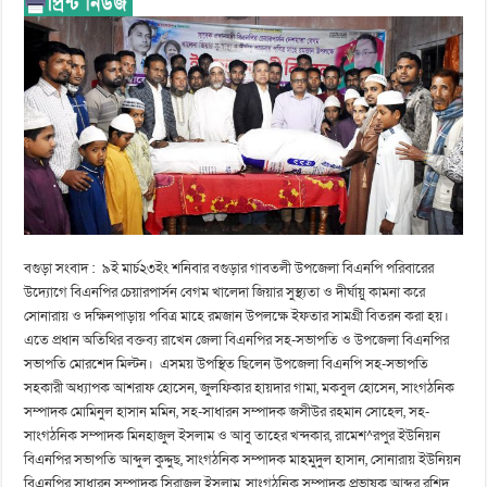
বগুড়া সংবাদ : ৯ই মার্চ২৩ইং শনিবার বগুড়ার গাবতলী উপজেলা বিএনপি পরিবারের
উদ্যোগে বিএনপির চেয়ারপার্সন বেগম খালেদা জিয়ার সুস্থ্যতা ও দীর্ঘায়ু কামনা করে
সোনারায় ও দক্ষিনপাড়ায় পবিত্র মাহে রমজান উপলক্ষে ইফতার সামগ্রী বিতরন করা হয়।
এতে প্রধান অতিথির বক্তব্য রাখেন জেলা বিএনপির সহ-সভাপতি ও উপজেলা বিএনপির
সভাপতি মোরশেদ মিল্টন। এসময় উপস্থিত ছিলেন উপজেলা বিএনপি সহ-সভাপতি
সহকারী অধ্যাপক আশরাফ হোসেন, জুলফিকার হায়দার গামা, মকবুল হোসেন, সাংগঠনিক
সম্পাদক মোমিনুল হাসান মমিন, সহ-সাধারন সম্পাদক জসীউর রহমান সোহেল, সহ-
সাংগঠনিক সম্পাদক মিনহাজুল ইসলাম ও আবু তাহের খন্দকার, রামেশ^রপুর ইউনিয়ন
বিএনপির সভাপতি আব্দুল কুদ্দুছ, সাংগঠনিক সম্পাদক মাহমুদুল হাসান, সোনারায় ইউনিয়ন
বিএনপির সাধারন সম্পাদক সিরাজুল ইসলাম, সাংগঠনিক সম্পাদক প্রভাষক আব্দুর রশিদ,