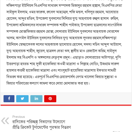
দক্ষিনপাড়া ইউনিয়ন বিএনপির সাধারন সম্পাদক মিজানুর রহমান হান্নান, বিএনপির নেতা
সাইফুল ইসলাম, ওমর ফারুক, রুবেল আহম্মেদ, শফি মন্ডল, খলিলুর রহমান, আনোয়ার
হোসেন, আব্দুর মতিন, উপজেলা যুবদলের সিনিয়র যুগ্ম আহবায়ক রুহুল হাসান রুহিন,
উপজেলা শ্রমিকদলের সাধারন সম্পাদক শাহীন পাইকার, উপজেলা ছাত্রদলের সাংগঠনিক
সম্পাদক মোস্তাফিজার রহমান মোস্তা, সোনারায় ইউনিয়ন যুবদলের আহবায়ক খোরশেদ
আলম, কাগইল ইউনিয়ন যুবদলের সিনিয়র যুগ্ম আহবায়ক লুৎফর রহমান,দক্ষিনপাড়া
ইউনিয়ন স্বেচ্ছাসেবক দলের আহকায়ক ছানোয়ার হোসেন, সদস্য সচিব আব্দুল আউয়াল,
যুগ্ম আহবায়ক শাহীন, জুয়েল, ছাত্রদল নেতা শুভ, স্থানীয় মাও রেজাউল করিম, নাইসুল
ইসলাম সহ বিএনপি ও অঙ্গদলের নেতৃবৃন্দ প্রমূখ। এছাড়াও সোনারায়ের আটাপাড়া, খুপি
উত্তরপাড়া হযরত শাহ সুফী হাফেজিয়া কওমী মাদ্রাসা ও লিল্লাহ বোডিং, উজগ্রাম দারুল
হায়দার কত্তমী হাফেজিয়া মাদ্রাসা এবং লাংলুহাট হায়েজিয়া মাদ্রাসায় ইফতার সামগ্রী
বিতরন করা হয়েছে। এরপূর্বে বিএনপির চেয়ারপার্সন বেগম খালেদা জিয়ার সুস্থ্যতা ও
জিয়ার পরিবারের কল্যাণ কামনা করে দোয়া মোনাজাত করা হয়।
Previous
রাসিকের পরিচ্ছন্ন বিভাগের উদ্যোগে
প্রীতি ক্রিকেট টুর্ণামেন্টের পুরস্কার বিতরণ