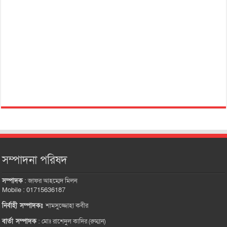
সম্পাদনা পরিষদ
সম্পাদক
:
জাফর আহম্মেদ মিলন
Mobile : 01715636187
নির্বাহী সম্পাদকঃ
শামসুজ্জোহা কবীর
বার্তা সম্পাদক
:
মোঃ রাশেদুল কাদির (রুম্মান)