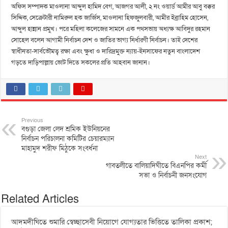
অফিস সম্পাদক মাওলানা আব্দুল হামিদ বেগ, আজগর আলী, ২ নং ওয়ার্ড আমীর আবু বক্কর
সিদ্দিক, সেক্রেটারী নামিরুল হক জার্জিস, মাওলানা হিফজুলবারী, আমীর ইব্রাহিম হোসেন,
আব্দুল হান্নান প্রমুখ। পরে মহিলা কলেজের সামনে এক পথসভায় অধ্যক্ষ আবিদুর রহমান
সোহেল বলেন আগামী নির্বাচন দেশ ও জাতির ভাগ্য নির্ধারণী নির্বাচন। তাই দেশের
স্বাধীনতা-সার্বভৌমত্ব রক্ষা এবং ক্ষুধা ও দারিদ্রমুক্ত ন্যায়-ইনসাফের নতুন বাংলাদেশ
গড়তে দাড়িপাল্লায় ভোট দিতে সকলের প্রতি আহবান জানান।
Previous
বগুড়া জেলা লেদ শ্রমিক ইউনিয়নের
নির্বাচন পরিচালনা কমিটির চেয়ারম্যান
মাহামুদ শরীফ মিঠুকে সংবর্ধনা
Next
গাবতলীতে বালিয়াদিঘীতে বিএনপির কর্মী
সভা ও নির্বাচনী জনসংযোগ
Related Articles
আদমদীঘিতে শুমারি স্বেচ্ছাসেবী নিয়োগে যোগ্যতার ভিত্তিতে তালিকা প্রকাশ;